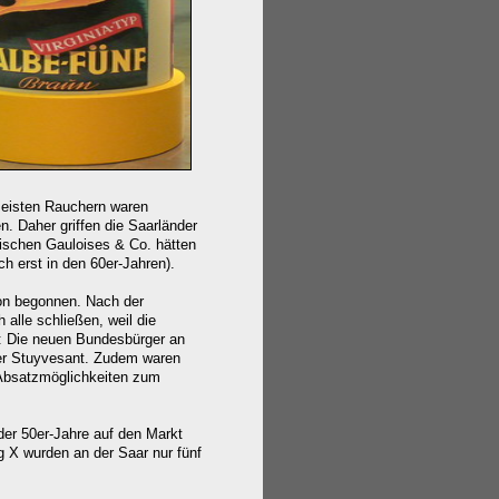
meisten Rauchern waren
. Daher griffen die Saarländer
sischen Gauloises & Co. hätten
 erst in den 60er-Jahren).
ion begonnen. Nach der
alle schließen, weil die
n: Die neuen Bundesbürger an
ter Stuyvesant. Zudem waren
n Absatzmöglichkeiten zum
 der 50er-Jahre auf den Markt
 X wurden an der Saar nur fünf