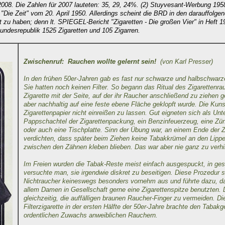
/2008. Die Zahlen für 2007 lauteten: 35, 29, 24%. (2) Stuyvesant-Werbung 1
In: "Die Zeit" vom 20. April 1950. Allerdings scheint die BRD in den darauffolg
 zu haben; denn lt. SPIEGEL-Bericht "Zigaretten - Die großen Vier" in Heft 1
undesrepublik 1525 Zigaretten und 105 Zigarren.
Zwischenruf: Rauchen wollte gelernt sein!
(von Karl Presser)
In den frühen 50er-Jahren gab es fast nur schwarze und halbschwarz
Sie hatten noch keinen Filter. So begann das Ritual des Zigarettenra
Zigarette mit der Seite, auf der ihr Raucher anschließend zu ziehen 
aber nachhaltig auf eine feste ebene Fläche geklopft wurde. Die Kuns
Zigarettenpapier nicht einreißen zu lassen. Gut eigneten sich als Unt
Pappschachtel der Zigarettenpackung, ein Benzinfeuerzeug, eine Zün
oder auch eine Tischplatte. Sinn der Übung war, an einem Ende der Z
verdichten, dass später beim Ziehen keine Tabakkrümel an den Lippe
zwischen den Zähnen kleben blieben. Das war aber nie ganz zu verhi
Im Freien wurden die Tabak-Reste meist einfach ausgespuckt, in g
versuchte man, sie irgendwie diskret zu beseitigen. Diese Prozedur
Nichtraucher keineswegs besonders vornehm aus und führte dazu, d
allem Damen in Gesellschaft gerne eine Zigarettenspitze benutzten. 
gleichzeitig, die auffälligen braunen Raucher-Finger zu vermeiden. Di
Filterzigarette in der ersten Hälfte der 50er-Jahre brachte den Tabakg
ordentlichen Zuwachs anweiblichen Rauchern.