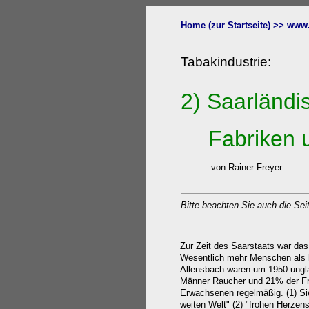
Home (zur Startseite) >>
www
Tabakindustrie:
2)
Saarländi
Fabriken u
von Rainer Freyer
Bitte beachten Sie auch die Sei
Zur Zeit des Saarstaats war das
Wesentlich mehr Menschen als h
Allensbach waren um 1950 ungla
Männer Raucher und 21% der Fr
Erwachsenen regelmäßig. (1) Sie
weiten Welt" (2) "frohen Herzen