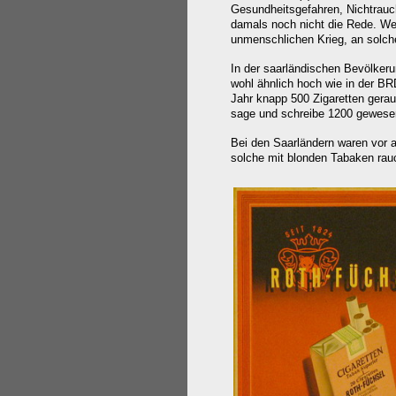
Gesundheitsgefahren, Nichtrauc
damals noch nicht die Rede. We
unmenschlichen Krieg, an solch
In der saarländischen Bevölker
wohl ähnlich hoch wie in der BR
Jahr knapp 500 Zigaretten gerau
sage und schreibe 1200 gewesen
Bei den Saarländern waren vor a
solche mit blonden Tabaken rauc