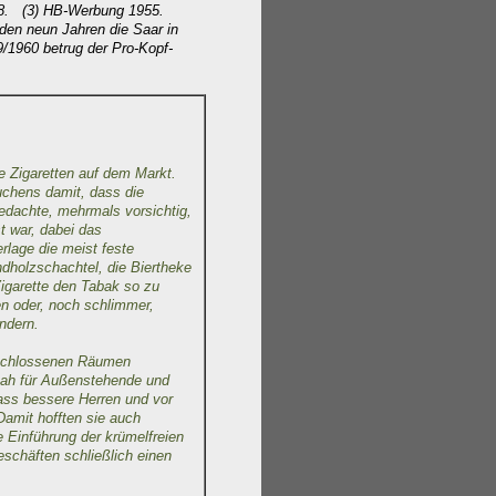
958. (3) HB-Werbung 1955.
enden neun Jahren die Saar in
9/1960 betrug der Pro-Kopf-
e Zigaretten auf dem Markt.
uchens damit, dass die
gedachte, mehrmals vorsichtig,
t war, dabei das
erlage die meist feste
dholzschachtel, die Biertheke
igarette den Tabak so zu
n oder, noch schlimmer,
ndern.
eschlossenen Räumen
 sah für Außenstehende und
ass bessere Herren und vor
Damit hofften sie auch
e Einführung der krümelfreien
eschäften schließlich einen