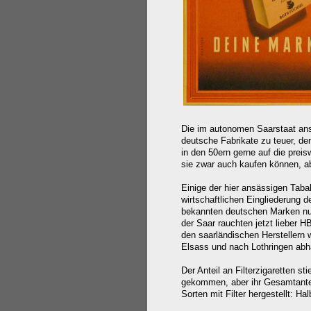
Die im autonomen Saarstaat ans
deutsche Fabrikate zu teuer, de
in den 50ern gerne auf die prei
sie zwar auch kaufen können, ab
Einige der hier ansässigen Taba
wirtschaftlichen Eingliederung d
bekannten deutschen Marken nun
der Saar rauchten jetzt lieber
den saarländischen Herstellern 
Elsass und nach Lothringen a
Der Anteil an Filterzigaretten s
gekommen, aber
ihr Gesamtant
Sorten mit Filter hergestellt:
Hal