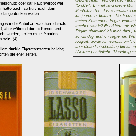
gleichaltrigen Freunden nach und f
herschutz oder gar Rauchverbot war
"Großer". Einmal fand meine Mutti
r hätte auch, so kurz nach dem
Manteltasche - das verursachte ei
e Dinge denken wollen...
ich je von ihr bekam. - Hoch erstau
meiner Kameraden fragte, warum 
ung war der Anteil an Rauchern damals
machen würde? Er erklärte mir, wi
D, aber während dort je Person und
Zögern überwand ich mich dazu, es
cht wurden, sollen es im Saarland
schwindlig, und ich sagte mir: We
 sein! (4)
reagiert, werde ich niemals ein "r
über diese Entscheidung bin ich m
llem dunkle Zigarettensorten beliebt;
(Weitere persönliche "Rauchergesc
hten sie eher selten.