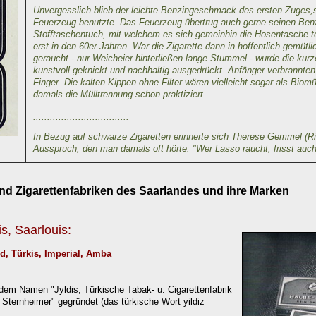
Unvergesslich blieb der leichte Benzingeschmack des ersten Zuges
Feuerzeug benutzte. Das Feuerzeug übertrug auch gerne seinen Ben
Stofftaschentuch, mit welchem es sich gemeinhin die Hosentasche te
erst in den 60er-Jahren. War die Zigarette dann in hoffentlich gemütl
geraucht - nur Weicheier hinterließen lange Stummel - wurde die ku
kunstvoll geknickt und nachhaltig ausgedrückt. Anfänger verbrannten
Finger. Die kalten Kippen ohne Filter wären vielleicht sogar als Bio
damals die Mülltrennung schon praktiziert.
..................................
In Bezug auf schwarze Zigaretten erinnerte sich Therese Gemmel (Ri
Ausspruch, den man damals oft hörte: "Wer Lasso raucht, frisst auch 
nd Zigarettenfabriken
des Saarlandes
und ihre Marken
is, Saarlouis:
 Türkis, Imperial, Amba
dem Namen "Jyldis, Türkische Tabak- u. Cigarettenfabrik
 Sternheimer" gegründet (das türkische Wort
yildiz