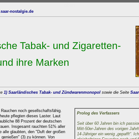
oben
.s
aar-nostalgie.de
sche Tabak- und Zigaretten-
nd ihre Marken
te
1) Saarländisches Tabak- und Zündwarenmonopol
sowie die Seite
Saar
 Rauchen noch gesellschaftsfähig.
Prolog des Verfassers
eute pflegten dieses Laster. Laut
ubliche 88 Prozent der deutschen
Seit über 60
Jahren bin ich passion
auen. Insgesamt rauchten 51% aller
Mitt-50er-Jahren des vorigen J
ahrh
 alle glaubten, den "Duft der großen
14-Jähriger ein wenig „gepafft“. I
s genießen" (3) zu können. Von