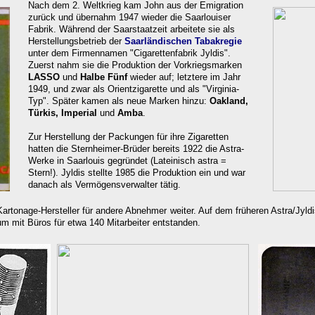
Nach dem 2. Weltkrieg kam John aus der Emigration
zurück und übernahm 1947 wieder die Saarlouiser
Fabrik. Während der Saarstaatzeit arbeitete sie als
Herstellungsbetrieb der
Saarländischen Ta
bakregie
unter dem Firmennamen "Cigarettenfabrik
Jyldis".
Zuerst nahm sie die Produktion der Vorkriegsmarken
LASSO
und
Halbe Fünf
wieder auf; letztere im Jahr
1949, und zwar als Orientzigarette und als "Virginia-
Typ". Später kamen als neue Marken hinzu:
Oakland,
Türkis,
Imperial
und
Amba
.
Zur Herstellung der Packungen für ihre Zigaretten
hatten die Sternheimer-Brüder bereits 1922 die
Astra-
Werke in Saarlouis gegründet
(Lateinisch astra =
Stern!)
. Jyldis stellte 1985 die Produktion ein und war
danach
als Vermögensverwalter tätig.
Kartonage-Hersteller für
andere Abnehmer weiter. Auf dem früheren
Astra/Jyld
m mit Büros für etwa 140 Mitarbeiter entstanden.