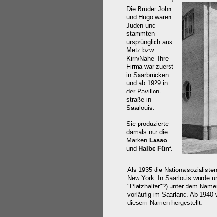
Die Brüder John
und Hugo waren
Juden und
stammten
ursprünglich aus
Metz bzw.
Kirn/Nahe. Ihre
Firma war zuerst
in Saarbrücken
und ab 1929 in
der Pavillon-
straße in
Saarlouis.
Sie produzierte
damals nur die
Marken
Lasso
und
Halbe Fünf
.
Als 1935 die Nationalsozialist
New York. In Saarlouis wurde un
"Platzhalter"?) unter dem Name
vorläufig im Saarland. Ab 1940 
diesem Namen hergestellt.