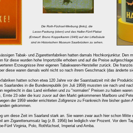
Die Roth-Füchsel-Werbung (links), die
Lasso-Packung (oben) und das Halbe-Fünf-Plakat
(Entwurf: Bruno Koppelkamm 1949) auf der Litfaßsäule
sind im Historischen Museum Saarbrücken zu sehen.
ässigen Tabak- und Zigarettenfabriken hatten damals Hochkonjunktur. Den 
nn für diese wurden hohe Importzölle erhoben und auf die Preise aufgeschlagen
swerteren Erzeugnisse ihrer eigenen Tabakwaren-Hersteller zurück. Die franzö
er diese waren damals wohl nicht so nach ihrem Geschmack (das änderte sich
kfabriken hatten schon etwa 120 Jahre vor der Saarstaatzeit mit der Produkt
es Saarlandes in die Bundesrepublik (im Juli 1959) mussten sie nach und nach 
 regelrecht in das Land einfielen und zu "normalen" Preisen zu haben ware
 HB, Ernte 23 oder die kurz zuvor auf den Markt gekommenen Marlboro und Pe
wegen der 1959 wieder errichteten Zollgrenze zu Frankreich ihre bisher gute
bhanden gekommen.
tieg um diese Zeit im Saarland stark an. Sie waren zwar auch hier schon Mitte
eil
am Zigarettenumsatz lag (z.B. 1956) bei lediglich vier Prozent. V
or dem Tag
be-Fünf Virginia, Polo, Rothfüchsel, Imperial und Amba.