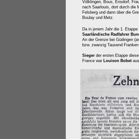
Völklingen, Bous, Ensdorf, Fra
nach Saarlouis, dort durch die 
Felsberg und dann über die Gre
Boulay und Metz.
Da
in jenem Jahr
die 1. Etappe
Saarländische Radfahrer Bun
An der Grenze bei Güdingen (a
bzw. zwanzig Tausend Franken
Sieger
der ersten Etappe diese
France war
Louison Bobet
au