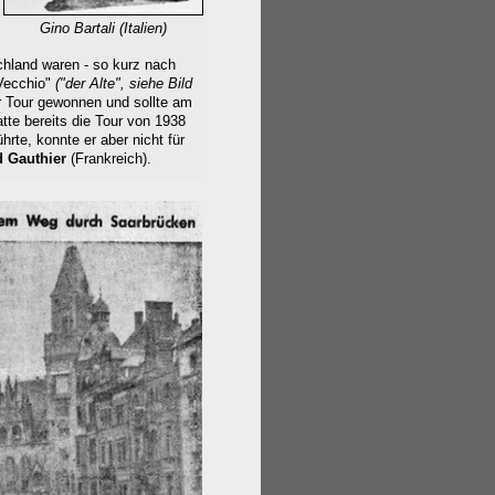
Gino Bartali
(Italien)
hland waren - so kurz nach
 Vecchio"
("der Alte",
siehe Bild
r Tour gewonnen und sollte am
atte bereits die Tour von 1938
rte, konnte er aber nicht für
 Gauthier
(Frankreich).