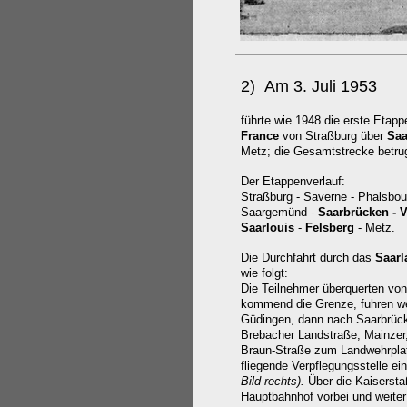
2) Am 3. Juli 1953
führte wie 1948 die erste Etap
France
von Straßburg über
Saa
Metz; die Gesamtstrecke betru
Der Etappenverlauf:
Straßburg - Saverne - Phalsbour
Saargemünd -
Saarbrücken - V
Saarlouis
-
Felsberg
- Metz.
Die Durchfahrt durch das
Saarl
wie folgt:
Die Teilnehmer überquerten von
kommend die Grenze, fuhren we
Güdingen, dann nach Saarbrück
Brebacher Landstraße, Mainzer
Braun-Straße zum Landwehrplat
fliegende Verpflegungsstelle ei
Bild rechts).
Über die Kaiserst
Hauptbahnhof vorbei und weiter