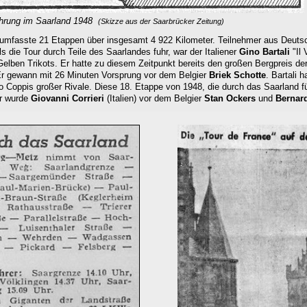
hrung im Saarland 1948
(Skizze aus der Saarbrücker Zeitung)
umfasste 21 Etappen über insgesamt 4 922 Kilometer. Teilnehmer aus Deutsc
s die Tour durch Teile des Saarlandes fuhr, war der Italiener
Gino Bartali
"Il
elben Trikots. Er hatte zu diesem Zeitpunkt bereits den großen Bergpreis de
Er gewann mit 26 Minuten Vorsprung vor dem Belgier
Briek Schotte
.
Bartali h
o Coppis großer Rivale.
Diese 18. Etappe von 1948, die durch das Saarland füh
er wurde
Giovanni Corrieri
(Italien) vor dem Belgier
Stan Ockers
und
Bernard