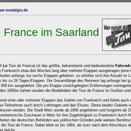
oben
ar-nostalgie.de
e France im Saarland
ch
Le
Tour de France)
ist das größte, bekannteste und bedeutendste
Fahrradr
n Frankreich
etwa drei Wochen lang über mehrere Etappen ausgetragen.
(eine
Wurden anfangs nur sechs Etappen gefahren, so erhöhte sich ihre Anzahl im L
s bis zu 24 Tages-Etappen. Die Gesamtlänge des Rennens lag anfangs bei gut
 000 km ausgedehnt. Die pro Etappe zurückgelegten Entfernungen verringert
 den 1950er-Jahren wurden die Modalitäten der Tour de France im Großen und
rend einer oder mehrerer Etappen das Gebiet von Frankreich und führte auch 
our-Teilnehmer auch durch Lothringen und das Elsass. Diese beiden Gebiete
ossen worden. Die Stadt Metz wurde ab 1906 angefahren und fungierte ab 190
 einheimische Zuschauer in Metz für ihre Zugehörigkeit zu Frankreich durch 
rboten die deutschen Behörden aus politischen Gründen jede weitere Berühru
die Tour de France. Dabei blieb es bis 1964, als kurz nach dem Abschluss d
t befuhr.