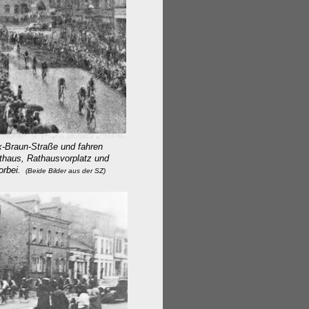
-Braun-Straße und fahren
us, Rathausvorplatz
und
rbei.
(Beide Bilder aus der SZ
)