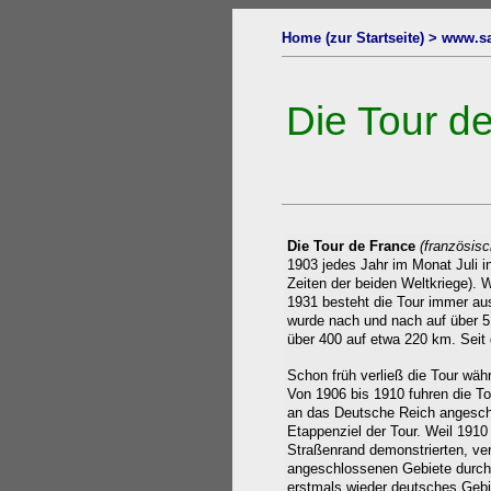
Home (zur Startseite) > www.sa
Die Tour d
Die Tour de France
(französis
1903 jedes Jahr
im Monat Juli
i
Zeiten der beiden Weltkriege)
. 
1931 besteht die Tour immer au
wurde nach und nach auf über 5
über 400 auf etwa 220 km. Seit
Schon früh verließ die Tour wäh
Von 1906
bis 1910 fuhren die T
an das Deutsche Reich angeschl
Etappenziel der Tour. Weil 1910
Straßenrand demonstrierten, ve
angeschlossenen Gebiete durch 
erstmals wieder deutsches Gebie