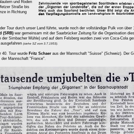
ulautern und Roden
Metzer Straße bis
nze in Richtung
 der Tour
durch unser Land führte, wurde noch der vollständige Pulk von über 1
d
(SRB)
war gemeinsam mit der Saarbrücker Zeitung für die Organisation dies
n der Simbacher Mühle) und auf dem Felsberg wurden zwei von Coca-Cola ges
 ausgefahren
(siehe SZ vom 3.7.1953).
r 40. Tour wurde
Fritz Schaer
aus der Mannschaft "Suisse" (Schweiz). Der G
s der
Mannschaft "France".