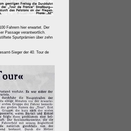
00 Fahrern hier erwartet. Der
er Passage verantwortlich.
tiftete Spurtprämien über zehn
esamt-Sieger der 40. Tour de