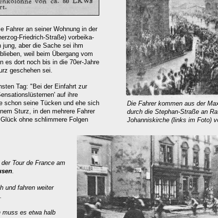
ie Fahrer an seiner Wohnung in der
rzog-Friedrich-Straße) vorbeika-
 jung, aber die Sache sei ihm
eblieben, weil beim Übergang vom
n es dort noch bis in die 70er-Jahre
urz geschehen sei.
sten Tag: "Bei der Einfahrt zur
nsationslüsternen' auf ihre
te schon seine Tücken und ehe sich
Die Fahrer kommen aus der Max
nem Sturz, in den mehrere Fahrer
durch die Stephan-Straße an Ratha
m Glück ohne schlimmere Folgen
Johanniskirche (links im Foto) vo
t der Tour de France am
usen
.
 und fahren weiter
.
 muss es etwa halb