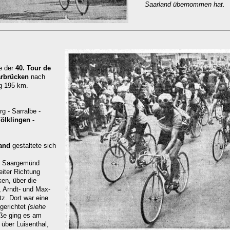
Saarland übernommen hat.
pe der
40. Tour de
rbrücken
nach
g 195 km.
g - Sarralbe -
ölklingen -
and
gestaltete sich
Saargemünd
iter Richtung
en, über die
, Arndt- und Max-
z. Dort war eine
ngerichtet
(siehe
aße ging es am
 über Luisenthal,