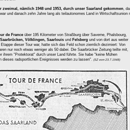
r zweimal, nämlich 1948 und 1953, durch unser
Saarland gekommen
, da
war und danach zehn Jahre lang als teilautonomes Land in Wirtschaftsunion m
our de France
über 195 Kilometer von Straßburg über Saverne, Phalsbourg,
Saarbrücken, Völklingen, Saarlouis
und
Felsberg
und von dort aus weiter
e Etappe dieser Tour war, hatte sich das Feld schon ziemlich dezimiert: Von
en nur noch etwas weniger als 50 dabei. Die Saarbrücker Zeitung teilte mit,
er ihrem "Protektorat" durch unser Land führte. Sie habe "keine Mühen
n dieses radsportlichen Ereignisses werden zu lassen".
(SZ vom 23.7.1948)