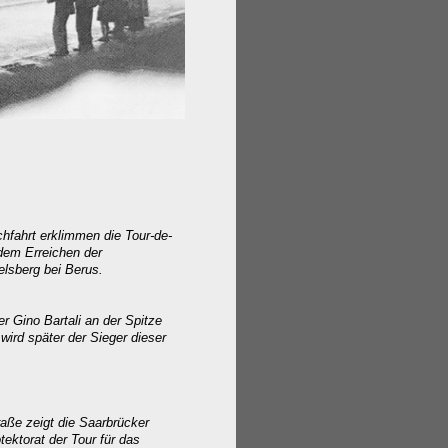
hfahrt erklimmen die Tour-de-
dem Erreichen der
lsberg bei Berus.
ner Gino Bartali an der Spitze
wird später der Sieger dieser
aße zeigt die Saarbrücker
tektorat der Tour für das