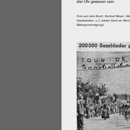
drei Uhr gewesen sein.
Foto aus dem Buch: Gertrud Meyer. Alte
Saarbrücken, o.J. (vielen Dank an Wern
Bildergenehmigung)