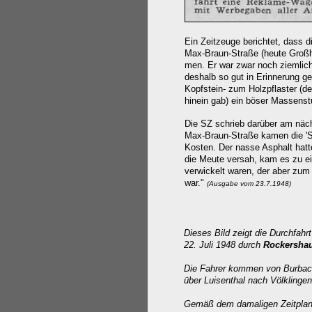
Ein Zeitzeuge berichtet, dass d
Max-Braun-Straße (heute Großhe
men. Er war zwar noch ziemlich
deshalb so gut in Erinnerung g
Kopfstein- zum Holzpflaster (de
hinein gab) ein böser Massenst
Die SZ schrieb darüber am näch
Max-Braun-Straße kamen die 'Se
Kosten. Der nasse Asphalt hat
die Meute versah, kam es zu ei
verwickelt waren, der aber zu
war."
(Ausgabe vom 23.7.1948)
Dieses Bild zeigt die Durchfahr
22. Juli 1948 durch
Rockersha
Die Fahrer kommen von Burbach
über Luisenthal nach Völklingen
Gemäß dem damaligen Zeitplan