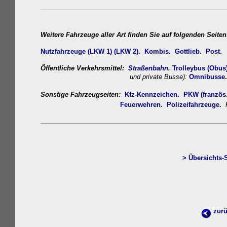
Weitere
Fahrzeuge aller Art finden Sie auf folgenden Seiten
Nutzfahrzeuge (LKW 1)
(LKW 2)
.
Kombis.
Gottlieb.
Post.
Öffentliche Verkehrsmittel:
Straßenbahn.
Trolleybus (Obus
und private Busse):
Omnib
uss
e
Sonstige Fahrzeugseiten:
Kfz-Kennzeichen
.
PKW (französ.
Feuerwehren.
Polizeifahrzeuge
.
R
>
Übersichts-
zurü
w