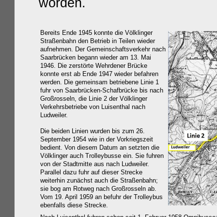
worden.
Bereits Ende 1945 konnte die Völklinger
Straßenbahn den Betrieb in Teilen wieder
aufnehmen. Der Gemeinschaftsverkehr nach
Saarbrücken begann
wieder
am 13. Mai
1946. Die zerstörte Wehrdener Brücke
konnte erst ab Ende 1947 wieder befahren
werden. Die gemeinsam betriebene Linie 1
fuhr von Saarbrücken-Schafbrücke bis nach
Großrosseln, die Linie 2 der Völklinger
Verkehrsbetriebe von Luisenthal nach
Ludweiler.
Die beiden Linien wurden bis zum 26.
September 1954
wie in der Vorkriegszeit
bedient.
Von diesem Datum an setzten die
Völklinger auch Trolleybusse ein. Sie fuhren
von der Stadtmitte aus nach Ludweiler.
Paralle
l
dazu fuhr auf dieser Strecke
weiterhin zunächst auch die Straßenbahn;
sie bog am Rotweg nach Großrosseln ab.
Vom 19. April 1959 an befuhr der Trolleybus
ebenfalls diese Strecke.