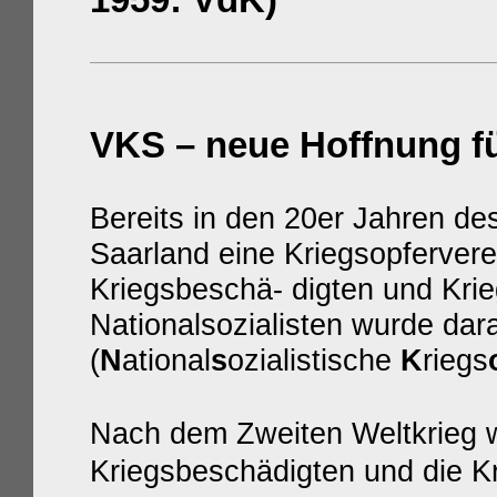
VKS – neue Hoffnung fü
Bereits in den 20er Jahren de
Saarland eine Kriegsopferver
Kriegsbeschä- digten und Krieg
Nationalsozialisten wurde d
(
N
ational
s
ozialistische
K
riegs
Nach dem Zweiten Weltkrieg w
Kriegsbeschädigten und die K