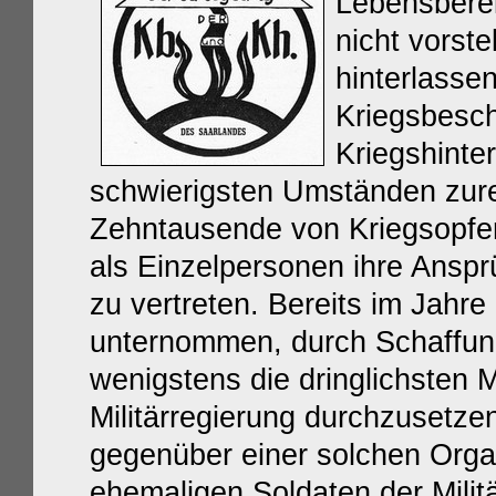
Lebensberei
nicht vorst
hinterlassen
Kriegsbesc
Kriegshinte
schwierigsten Umständen zur
Zehntausende von Kriegsopfer
als Einzelpersonen ihre Ansp
zu vertreten. Bereits im Jahr
unternommen, durch Schaffun
wenigstens die dringlichsten
Militärregierung durchzusetze
gegenüber einer solchen Organ
ehemaligen Soldaten der Milit