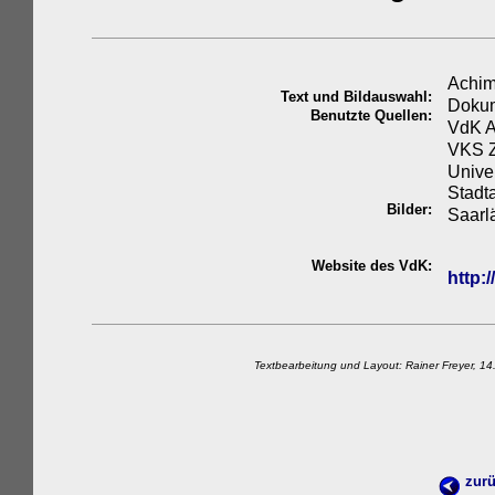
Achim
Text und Bildauswahl:
Dokum
Benutzte Quellen:
VdK A
VKS Z
Unive
Stadt
Bilder:
Saarl
Website des VdK:
http:
Textbearbeitung und Layout: Rainer Freyer, 14
zurü