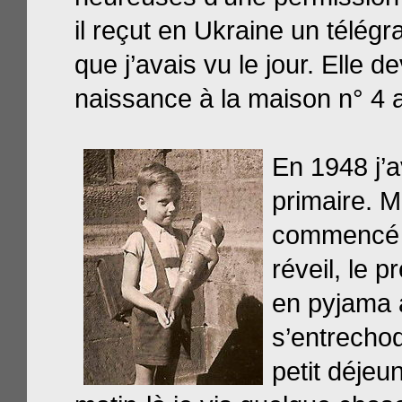
il reçut en Ukraine un télég
que j’avais vu le jour. Elle
naissance à la maison n° 4 
En 1948 j’av
primaire. 
commencé d
réveil, le p
en pyjama à
s’entrechoq
petit déje