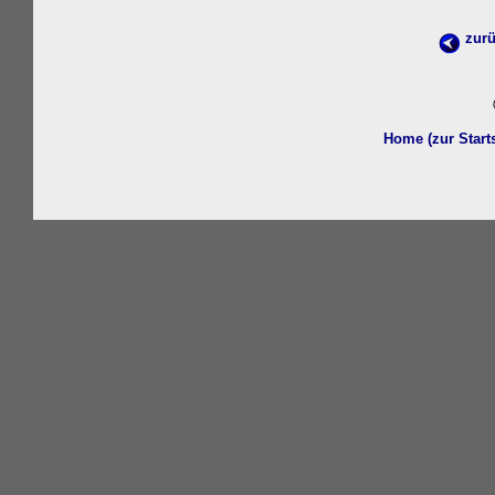
zur
w
Home (zur Start