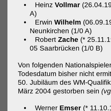
•
Heinz
Vollmar
(26.04.19
A)
•
Erwin
Wilhelm
(06.09.1
Neunkirchen (1/0 A)
•
Robert
Zache
(* 25.11.1
05 Saarbrücken (1/0 B)
Von folgenden Nationalspiele
Todesdatum bisher nicht ermit
50.
Jubiläum des WM-Qualifik
März 2004 gestorben sein
(vg
•
Werner
Emser
(* 11.10