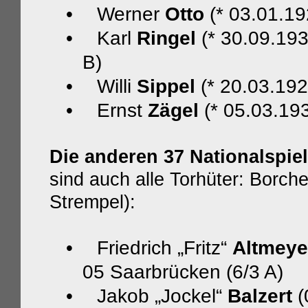
•
Werner
Otto
(* 03.01.19
•
Karl
Ringel
(* 30.09.193
B)
•
Willi
Sippel
(* 20.03.192
•
Ernst
Zägel
(* 05.03.193
Die anderen 37 Nationalspiel
sind auch alle Torhüter: Borch
Strempel):
•
Friedrich „Fritz“
Altmeye
05 Saarbrücken (6/3 A)
•
Jakob „Jockel“
Balzert
(