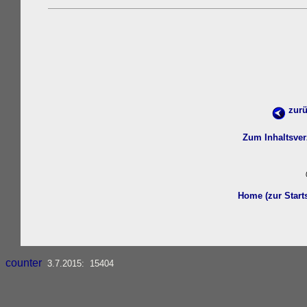
zurü
Zum Inhaltsver
Home (zur Start
counter
3.7.2015: 15404