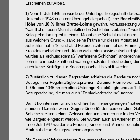
Erscheinen zur Arbeit.
1)
Vom 1. Juli 1946 an wurde der Untertage-Belegschaft der Sa
Dezember 1946 auch der Übertagebelegschaft) eine
Regelmäßi
Höhe von 10 % ihres Brutto-Lohns
gewährt. Voraussetzung w
"sämtliche, jeden Monat anfallenden Schichten verfahren" wur
Belegschaftsmitglied in einem Monat eine Schicht nicht antrat, a
aus welchem Grund -, sank seine Prämie für diesen Monat auf 
Schichten auf 5 %, und ab 3 Feierschichten entfiel die Prämie 
Krankfeierschichten und Urlaubsschichten sowie entschuldigte 
wurden als ordnungsgemäß "verfahrene Schichten" angerechn
Lohn
in bar
ausbezahlt und waren gemäß der Entscheidung der 
auch keine Beiträge zur Saarknappschaft bezahlt werden.
2)
Zusätzlich zu diesen Barprämien erhielten die Bergleute no
Betrags ihrer Regelmäßigkeitsprämien. Zu einer Prämie von z
1. Oktober 1946 an erhielten Untertage-Beschäftigte und ab 1
Bezugsscheine, die man auch "Deblockadescheine" nannte.
Damit konnten sie für sich und ihre Familienangehörigen "notw
standen. Darunter waren Gegenstände für den persönlichen Geb
Scheine stellten keinen Geldwert dar und konnten nur in den 
wie Bargeld eingelöst werden. Sie wurden auch an Arbeiter mit
Ende Juli 1947 wurden so Frauen-, Kinder- und Männer- schuhe
Mark auf diese Bezugsscheine abgegeben.