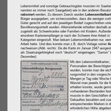
Lebensmittel und sonstige Gebrauchsgüter mussten im Saarlan
nannten es immer noch Saargebiet) wie in den anderen Besat
rationiert
werden. Zu diesem Zweck wurden
Lebensmittelkar
Bürger ausgegeben, um sicherzustellen, dass die wenigen vo
Güter gerecht und auf den jeweiligen Bedarf zugeschnitten unte
Bevölkerungverteilt wurden. Alleinstehende erhielten deshalb
zugeteilt als Schwerkranke oder Familien mit Kindern. Außerd
einzelnen Kartenempfänger je nach der Schwere ihrer Arbeit in
Kategorien eingestuft. Man bekam Lebensmittelkarten nur, we
Arbeit hatte. Und dies konnte man z.B. durch Vorlage seiner
Ar
nachweisen
(Abb. rechts: Da die Karte im Januar 1947 ausgeste
als Staatsangehörigkeit noch "deutsch" eingetragen; "Sarrois"
Dezember).
Mit den Lebensmittelkarten, 
Personalien der Berechtigte
wurden, konnte man die wich
rungsmittel in den vorgesch
Mengen je Tag oder Woche 
Wieviel man jeweils für
die 
erhalten konnte, wurde gem
vorhandenen Beständen fest
musste in den Geschäften de
Gekauftes bezahlen und zusä
entsprechenden Marken in d
erforderlichen Höhe abgeben