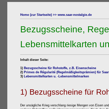
obe
Home (zur Startseite) >>
www.saar-nostalgie.de
Bezugsscheine,
Rege
Lebensmittelkarten u
Inhalt dieser Seite:
1)
Bezugsscheine für Rohstoffe, z.B. Eisenscheine
2)
Primes de Régularité
(Regelmäßigkeitsprämien)
für Saa
3)
Lebensmittelkarten u
.
-
Lebensmittelm
arken
1)
Bezugsscheine für Rohs
Der unsägliche Krieg verschlang riesige Mengen von Eisen und 