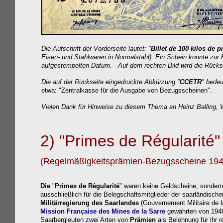
Die Aufschrift der Vorderseite lautet: "
Billet de 100 kilos de 
Eisen- und Stahlwaren in Normalstahl). Ein Schein konnte zur
aufgestempelten Datum. - Auf dem rechten Bild wird die Rückse
Die auf der Rückseite eingedruckte Abkürzung "
CCETR
" bede
etwa: "Zentralkasse für die Ausgabe von Bezugsscheinen".
Vielen Dank für Hinweise zu diesem Thema an
Heinz Balling,
W
2A
2) "Primes
de Régularité"
(Regelmäßigkeitsprämien-Bezugsscheine 194
Die
"
Primes de Régularité
" waren keine Geldscheine, sonder
ausschließlich für die Belegschaftsmitglieder der saarländisch
Militärregierung des Saarlandes
(Gouvernement Militaire de l
Mission Française des Mines de la Sarre
gewährten von 194
Saarbergleuten zwei Arten von
Prämien
als Belohnung für ihr 