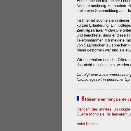
Heute lebe ich mit meiner Leben
Nénette ausfindig zu machen.
S
stelle eine Suchmeldung auf - ke
Im Internet suchte sie in dieser
kurzen Erläuterung.
Ein Kollege
Zeitungsartikel
finden Sie unten
und berichtete, dass er diese F
Telefonnummer.
Ich meldete mic
von Saarbrücken zu sprechen ka
Mann gestorben war und sie etwa
Wir unterhalten uns des Öfteren 
das nicht möglich sein, werden 
Es folgt eine Zusammenfassung 
Nachkriegszeit in deutscher Spr
-------------------------------------
R
ésumé
en français
d
e c
Pendant des années, un couple sa
Guerre Mondiale. Ils lancèrent u
Voici l'article: