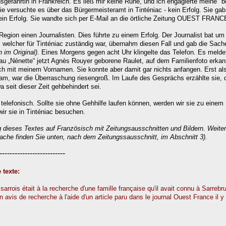
sgefährtin in Frankreich.
Es ließ mir keine Ruhe, und ich engagierte meine "be
ie versuchte es über das Bürgermeisteramt in Tinténiac - kein Erfolg.
Sie gab
in Erfolg.
Sie wandte sich per E-Mail an die örtliche Zeitung OUEST FRANCE
 Region einen Journalisten. Dies führte zu einem Erfolg.
Der Journalist bat um
, welcher für Tinténiac zuständig war, übernahm diesen Fall und gab die Sac
 im Original).
Eines Morgens gegen acht Uhr klingelte das Telefon. Es meldet
rau „Nénette“ jetzt Agnès Rouyer geborene Raulet, auf dem Familienfoto erkann
h mit meinem Vornamen. Sie konnte aber damit gar nichts anfangen. Erst als 
m, war die Überraschung riesengroß. Im Laufe des Gesprächs erzählte sie, d
 seit dieser Zeit gehbehindert sei.
telefonisch. Sollte sie ohne Gehhilfe laufen können, werden wir sie zu einem U
wir sie in Tinténiac besuchen.
dieses Textes auf Französisch mit Zeitungsausschnitten und Bildern. Weiter
ache finden Sie unten, nach dem Zeitungssausschnitt, im Abschnitt 3).
--------------------------
e
texte:
rrois était à la recherche d'une famille française qu'il avait connu à Sarreb
n avis de recherche à l'aide d'un article paru dans le journal Ouest France il 