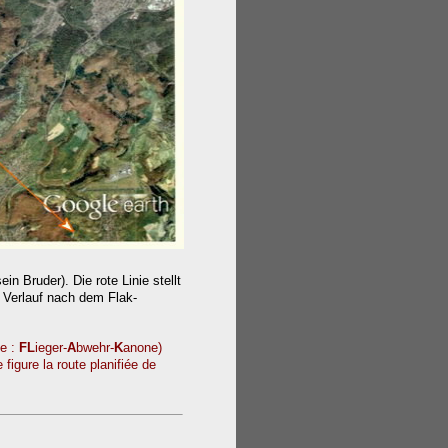
 Bruder). Die rote Linie stellt
n Verlauf nach dem Flak-
de :
FL
ieger-
A
bwehr-
K
anone)
 figure la route planifiée de