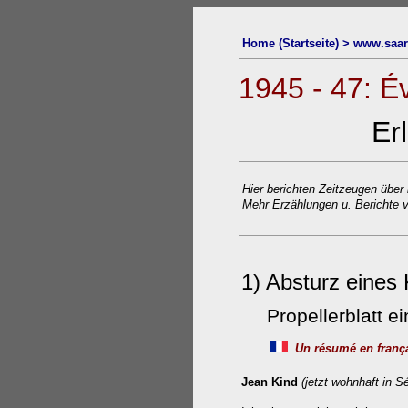
Home (Startseite) > www.saar
1945 - 47: 
Er
Hier berichten Zeitzeugen über 
Mehr Erzählungen u. Berichte v
1) Absturz eines
Propellerblatt 
Un résumé en franç
Jean Kind
(jetzt wohnhaft in S