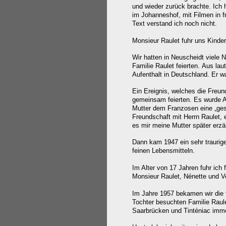
und wieder zurück brachte.
Ich 
im Johanneshof, mit Filmen in f
Text verstand ich noch nicht.
Monsieur Raulet fuhr uns Kinde
Wir hatten in Neuscheidt viele 
Familie Raulet feierten.
Aus laut
Aufenthalt in Deutschland. Er w
Ein Ereignis, welches die Freun
gemeinsam feierten. Es wurde A
Mutter dem Franzosen eine „ges
Freundschaft mit Herrn Raulet,
es mir meine Mutter später erzäh
Dann kam 1947 ein sehr traurige
feinen Lebensmitteln.
Im Alter von 17 Jahren fuhr ich
Monsieur Raulet, Nénette und V
Im Jahre 1957 bekamen wir die t
Tochter besuchten Familie Raule
Saarbrücken und Tinténiac immer