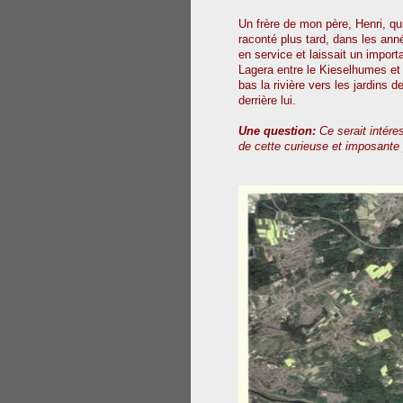
Un frère de mon père, Henri, qui
raconté plus tard, dans les an
en service et laissait un importa
Lagera entre le Kieselhumes et l
bas la rivière vers les jardins 
derrière lui.
Une question:
Ce serait intére
de cette curieuse et imposante pa