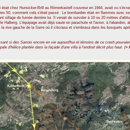
 était chez Hunsicker-Brill au Römerkastell couvreur en 1944, avait vu s'écrase
nées 50, comment cela s'était passé : Le bombardier était en flammes avec 
nt sillage de fumée derrière lui. Il venait de survoler à 10 ou 20 mètres d'altit
e Halberg. L'équipage avait déjà sauté en parachute et l'avion, à l'abandon, al
de la rive gauche de la Sarre où il s'écrasa et s'embrasa dans les bosquets apr
ssant si des Sarrois encore en vie aujourd'hui et témoins de ce crash pouvaient
le d'hélice plantée dans la façade d'une villa à l’endroit décrit plus haut. (
> 