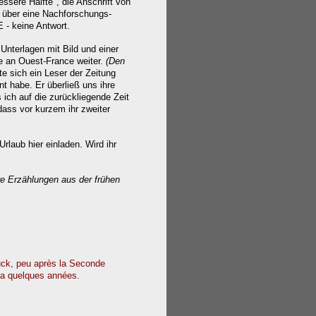
ssere Hälfte", die Anschrift von
 über eine Nachforschungs-
 - keine Antwort.
 Unterlagen mit Bild und einer
he an Ouest-France weiter.
(Den
e sich ein Leser der Zeitung
t habe. Er überließ uns ihre
ich auf die zurückliegende Zeit
ass vor kurzem ihr zweiter
rlaub hier einladen. Wird ihr
e Erzählungen aus der frühen
ruck, peu après la Seconde
y a quelques années.