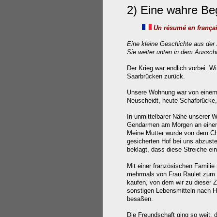
2)
Eine wahre Be
Un résumé en frança
Eine kleine Geschichte aus der
Sie weiter unten in dem Ausschn
Der Krieg war endlich vorbei. W
Saarbrücken zurück.
Unsere Wohnung war von einem j
Neuscheidt, heute Schafbrücke, 
In unmittelbarer Nähe unserer W
Gendarmen am Morgen an einem 
Meine Mutter wurde von dem Chef
gesicherten Hof bei uns abzust
beklagt, dass diese Streiche e
Mit einer französischen Famili
mehrmals von Frau Raulet zum E
kaufen, von dem wir zu dieser Z
sonstigen Lebensmitteln nach Ha
besaßen.
Die Freundschaft ging so weit, 