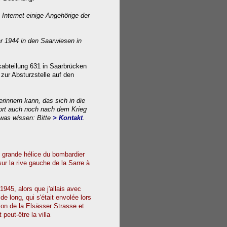
Internet einige Angehörige der
r 1944 in den Saarwiesen in
akabteilung 631 in Saarbrücken
s zur Absturzstelle auf den
rinnern kann, das sich in die
dort auch noch nach dem Krieg
was wissen: Bitte
> Kontakt
.
e grande hélice du bombardier
ur la rive gauche de la Sarre à
1945, alors que j'allais avec
e long, qui s'était envolée lors
tion de la Elsässer Strasse et
peut-être la villa