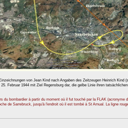
Einzeichnungen von Jean Kind nach Angaben des Zeitzeugen Heinrich Kind (sein
25. Februar 1944 mit Ziel Regensburg dar, die gelbe Linie ihren tatsächliche
urs du bombardier à partir du moment où il fut touché par la FLAK (acronyme 
che de Sarrebruck, jusqu'à l'endroit où il est tombé à St Arnual. La ligne rouge