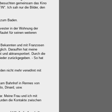
ir besuchten gemeinsam das Kino
N". Ich sah nur die Bilder, den
l zum Baden.
lvester in der Wohnung der
Raulet für seinen weiteren
en Bekannten und mit Franzosen
glich. Daraufhin hat meine
und abtransportiert. Durch die
ieder zurückgegeben. - So hat
urden nicht mehr verwöhnt mit
de am Bahnhof in Rennes von
lo, Dinard, usw.
ar. Meine Frau und ich mit
wurden die Kontakte zwischen