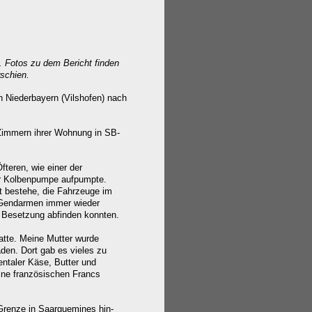
r. Fotos zu dem Bericht finden
rschien.
n Niederbayern (Vilshofen) nach
Zimmern ihrer Wohnung in SB-
teren, wie einer der
er Kolbenpumpe aufpumpte.
t bestehe, die Fahrzeuge im
e Gendarmen immer wieder
n Besetzung abfinden konnten.
atte. Meine Mutter wurde
den. Dort gab es vieles zu
entaler Käse, Butter und
eine französischen Francs
 Grenze in Saarguemines hin-