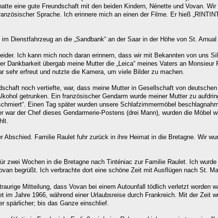
hatte eine gute Freundschaft mit den beiden Kindern, Nénette und Vovan. W
ranzösischer Sprache. Ich erinnere mich an einen der Filme. Er hieß „RINTINTI
r im Dienstfahrzeug an die „Sandbank“ an der Saar in der Höhe von St. Arnua
Neider. Ich kann mich noch daran erinnern, dass wir mit Bekannten von uns Si
er Dankbarkeit übergab meine Mutter die „Leica“ meines Vaters an Monsieur 
ar sehr erfreut und nutzte die Kamera, um viele Bilder zu machen.
dschaft noch vertiefte, war, dass meine Mutter in Gesellschaft von deutsch
lkohol getrunken. Ein französischer Gendarm wurde meiner Mutter zu aufdrin
chmiert“. Einen Tag später wurden unsere Schlafzimmermöbel beschlagnahmt 
 er war der Chef dieses Gendarmerie-Postens (drei Mann), wurden die Möbel w
lt.
r Abschied. Familie Raulet fuhr zurück in ihre Heimat in die Bretagne. Wir w
 für zwei Wochen in die Bretagne nach Tinténiac zur Familie Raulet. Ich wur
ovan begrüßt.
Ich verbrachte dort eine schöne Zeit mit Ausflügen nach St. Ma
raurige Mitteilung, dass Vovan bei einem Autounfall tödlich verletzt worden w
t im Jahre 1966, während einer Urlaubsreise durch Frankreich.
Mit der Zeit 
 spärlicher; bis das Ganze einschlief.