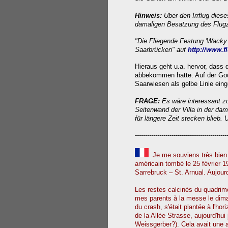
Hinweis:
Über den Irrflug dies
damaligen Besatzung des Flugz
"Die Fliegende Festung 'Wacky 
Saarbrücken" auf
http://www.
Hieraus geht u.a. hervor, dass 
abbekommen hatte. Auf der Goo
Saarwiesen als gelbe Linie eing
FRAGE:
Es wäre interessant zu
Seitenwand der Villa in der da
für längere Zeit stecken blie
---------------------------------------------
Je me souviens très bien e
américain tombé le 25 février 1
Sarrebruck – St. Arnual. Aujourd
Les restes calcinés du quadrimot
mes parents à la messe le diman
du crash, s'était plantée à l'ho
de la Allée Strasse, aujourd'hui
Weissgerber?). Cela avait une a