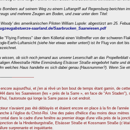
es Bombers auf seinem Weg zu einem Luftangriff auf Regensburg berichten im 
eugs und mehrere Zeugen am Boden, und zwar unter dem Titel:
Woody' des amerikanischen Piloten William Lupole: abgestürzt am 25. Febua
flugzeugabstuerze-saarland.de/Saarbrucken_Saarwiesen.pdf
die "Flying Fortress" über dem Köllertal einen Volltreffer von der schweren Fl
gle-Earth-Luftansicht
(siehe hier etwas weiter unten!)
ist ihr Flug von dort bi
ezeichnet.
 wissen, ob sich noch jemand aus unserer Leserschaft an das Propellerblatt e
maligen Alleestraße Höhe Einmündung Elsässer Straße eingebohrt hatte und 
b. Um welches Haus handelte es sich dabei genau (Hausnummer?). Wenn Sie et
-----------
-------------------
ncore aujourd'hui, et j'en ai rêvé un bon bout de temps étant gamin, de cett
944 dans les Saarwiesen (les « prés de la Sarre », en face de "Am Staden"), s
’hui, l'autoroute qui longe la Sarre passe à cet endroit.
eur n'avaient pas été déblayés et étaient encore en place à la fin de l'année 
che à l’église du Christ-Roi. Une des pales d'hélice d'au moins deux mètres d
rizontal dans le cadre d'une fenêtre au premier étage d'une villa près de la jonc
 jonction de la Hindenburgstraße, Elsässer Straße et Kossmann Straße (c’était 
llure surprenante et inquiétante.