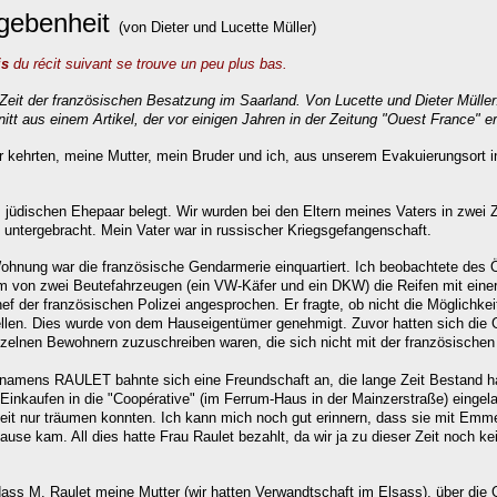
gebenheit
(von Dieter
und Lucette
Müller
)
is
du récit suivant se trouve un peu plus bas.
 Zeit der französischen Besatzung im Saarland. Von
Lucette und Dieter Mülle
itt aus einem Artikel, der vor einigen Jahren in der Zeitung "Ouest France" e
ir kehrten, meine Mutter, mein Bruder und ich, aus unserem Evakuierungsort i
üdischen Ehepaar belegt. Wir wurden bei den Eltern meines Vaters in zwei 
untergebracht. Mein Vater war in russischer Kriegsgefangenschaft.
ohnung war die französische Gendarmerie einquartiert. Ich beobachtete des Öf
von zwei Beutefahrzeugen (ein VW-Käfer und ein DKW) die Reifen mit ein
 der französischen Polizei angesprochen. Er fragte, ob nicht die Möglichkei
ellen. Dies wurde von dem Hauseigentümer genehmigt. Zuvor hatten sich di
inzelnen Bewohnern zuzuschreiben waren, die sich nicht mit der französische
e namens RAULET bahnte sich eine Freundschaft an, die lange Zeit Bestand h
inkaufen in die "Coopérative" (im Ferrum-Haus in der Mainzerstraße) eingela
eit nur träumen konnten. Ich kann mich noch gut erinnern, dass sie mit Emm
use kam. All dies hatte Frau Raulet bezahlt, da wir ja zu dieser Zeit noch k
dass M. Raulet meine Mutter (wir hatten Verwandtschaft im Elsass), über die