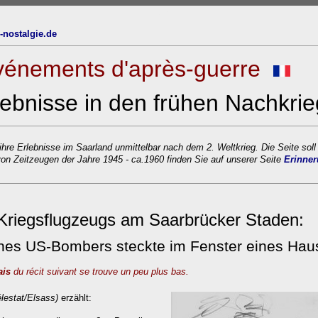
oben
-nostalgie.de
Événements d'après-guerre
lebnisse in den frühen Nachkri
ihre Erlebnisse im Saarland unmittelbar nach dem 2. Weltkrieg. Die Seite soll
on Zeitzeugen der Jahre 1945 - ca.1960 finden Sie auf unserer Seite
Erinner
 Kriegsflugzeugs am Saarbrücker Staden:
eines US-Bombers steckte im Fenster
eines Hau
ais
du récit suivant se trouve un peu plus bas.
élestat/Elsass)
erzählt: