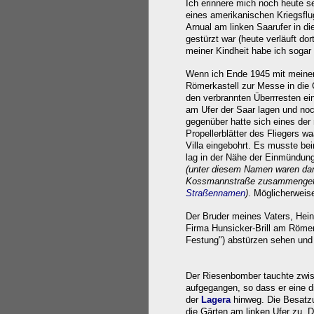
Ich erinnere mich noch heute s
eines amerikanischen Kriegsflu
Arnual am linken Saarufer in 
gestürzt war (heute verläuft dor
meiner Kindheit habe ich sogar
Wenn ich Ende 1945 mit meine
Römerkastell zur Messe in die 
den verbrannten Überrresten ei
am Ufer der Saar lagen und no
gegenüber hatte sich eines der
Propellerblätter des Fliegers w
Villa eingebohrt. Es musste bei
lag in der Nähe der Einmündung
(unter diesem Namen waren dam
Kossmannstraße zusammengefas
Straßennamen
)
. Möglicherweise
Der Bruder meines Vaters, Hein
Firma Hunsicker-Brill am Römerk
Festung") abstürzen sehen und 
Der Riesenbomber tauchte zwis
aufgegangen, so dass er eine d
der
Lagera
hinweg. Die Besatzu
die Gärten am linken Ufer zu. D