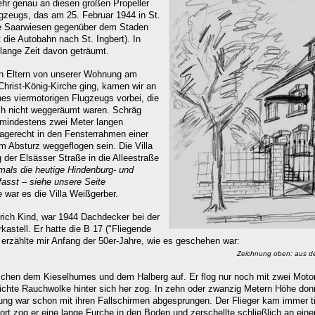
ehr genau an diesen großen Propeller
gzeugs, das am 25. Februar 1944 in St.
die Saarwiesen gegenüber dem Staden
t die Autobahn nach St. Ingbert). In
 lange Zeit davon geträumt.
n Eltern von unserer Wohnung am
Christ-König-Kirche ging, kamen wir an
nes viermotorigen Flugzeugs vorbei, die
ch nicht weggeräumt waren. Schräg
 mindestens zwei Meter langen
aagerecht in den Fensterrahmen einer
m Absturz weggeflogen sein. Die Villa
 der Elsässer Straße in die Alleestraße
als die heutige Hindenburg- und
st – siehe unsere Seite
 war es die Villa Weißgerber.
rich Kind, war 1944 Dachdecker bei der
astell. Er hatte die B 17 ("Fliegende
erzählte mir Anfang der 50er-Jahre, wie es geschehen war:
Zeichnung oben: aus de
chen dem Kieselhumes und dem Halberg auf. Er flog nur noch mit zwei Moto
ichte Rauchwolke hinter sich her zog. In zehn oder zwanzig Metern Höhe do
ng war schon mit ihren Fallschirmen abgesprungen. Der Flieger kam immer tie
ort zog er eine lange Furche in den Boden und zerschellte schließlich an ein