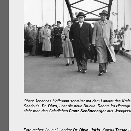
Oben: Johannes Hoffmann schreitet mit dem Landrat des Krei
Saarlouis,
Dr. Diwo
, über die neue Brücke. Rechts im Hintergr
sieht man den Geistlichen
Franz Schöneberger
aus Wadgass
Foto rechts: (v.l.n.r.) Landrat
Dr. Diwo, JoHo,
Konsul
Tersac
u