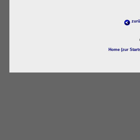
zurü
w
Home (zur Start