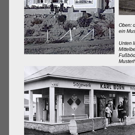
Oben: d
ein Mu
Unten l
Mittelb
Fußböde
Muster