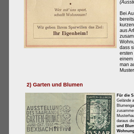
(Ausst
Bei Au
bereit
kurzen
aus Ar
zusam
Wohnun
dass s
ersten 
einem 
man au
Muster
2) Garten und Blumen
Für die 
Gelände 
Blumengar
zusammen
Musterhau
daraus di
und Blum
Wohnung