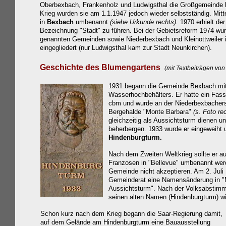
Oberbexbach, Frankenholz und Ludwigsthal die Großgemeinde
Krieg wurden sie am 1.1.1947 jedoch wieder selbstständig. Mit
in
Bexbach
umbenannt
(siehe Urkunde rechts).
1970 erhielt der
Bezeichnung "Stadt" zu führen. Bei der Gebietsreform 1974 wu
genannten Gemeinden sowie Niederbexbach und Kleinottweiler i
eingegliedert (nur Ludwigsthal kam zur Stadt Neunkirchen).
Geschichte des Blumengartens
(mit
Textbeiträgen von
1931 begann die Gemeinde Bexbach mi
Wasserhochbehälters. Er hatte ein Fa
cbm und wurde an der Niederbexbacherst
Bergehalde "Monte Barbara"
(s. Foto re
gleichzeitig als Aussichtsturm dienen u
beherbergen. 1933 wurde er eingeweiht 
Hindenburgturm.
Nach dem Zweiten Weltkrieg sollte er a
Franzosen in "Bellevue" umbenannt werd
Gemeinde nicht akzeptieren. Am 2. Juli
Gemeinderat eine Namensänderung in 
Aussichtsturm". Nach der Volksabstimmu
seinen alten Namen (Hindenburgturm) wi
Schon kurz nach dem Krieg begann die Saar-Regierung damit,
auf dem Gelände am Hindenburgturm
eine
Bauausstellung