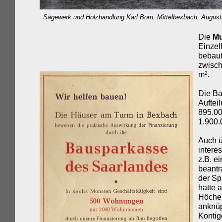
Sägewerk und Holzhandlung Karl Born, Mittelbexbach, August
Die
Mu
Einzel
bebaut
zwisch
m².
Die Ba
Auftei
895.00
1.900.
Auch ü
intere
z.B. e
beant
der Sp
hatte 
Höcher
anknüp
Kontig