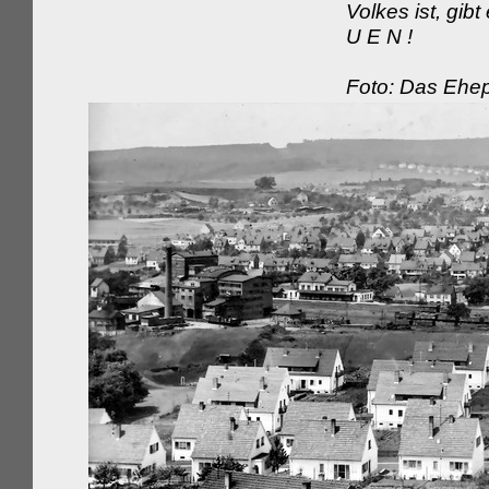
Volkes ist, gib
U E N !
Foto: Das Ehep