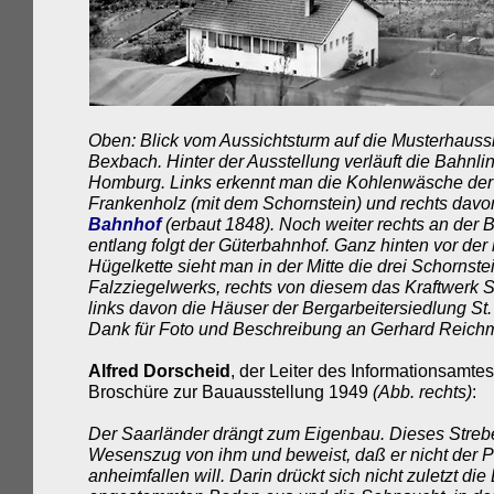
Oben: Blick vom Aussichtsturm auf die Musterhauss
Bexbach. Hinter der Ausstellung verläuft die Bahnli
Homburg. Links erkennt man die Kohlenwäsche de
Frankenholz (mit dem Schornstein) und rechts davo
Bahnhof
(erbaut 1848). Noch weiter rechts an der 
entlang folgt der Güterbahnhof. Ganz hinten vor de
Hügelkette sieht man in der Mitte die drei Schornste
Falzziegelwerks, rechts von diesem das Kraftwerk S
links davon die Häuser der Bergarbeitersiedlung St.
Dank für Foto und Beschreibung an Gerhard Reich
Alfred Dorscheid
, der Leiter des Informationsamtes,
Broschüre zur Bauausstellung 1949
(Abb. rechts)
:
Der Saarländer drängt zum Eigenbau. Dieses Strebe
Wesenszug von ihm und beweist, daß er nicht der Pr
anheimfallen will. Darin drückt sich nicht zuletzt di