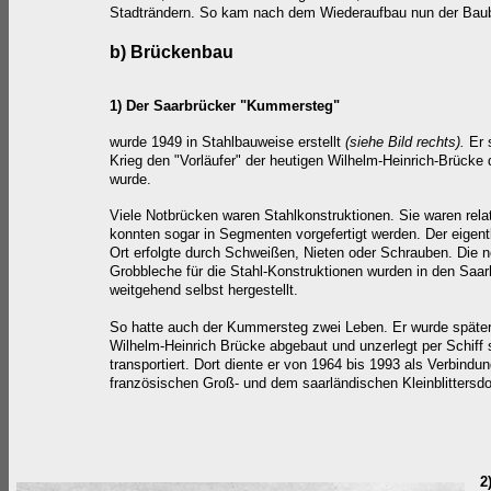
Stadträndern. So kam nach dem Wiederaufbau nun der Ba
b) Br
ückenbau
1) Der
Saarbrücker "Kummersteg"
wurde 1949 in Stahlbauweise erstellt
(siehe Bild rechts).
Er 
Krieg den "Vorläufer" der heutigen Wilhelm-Heinrich-Brücke 
wurde.
Viele Notbrücken waren Stahlkonstruktionen. Sie waren rela
konnten sogar in Segmenten vorgefertigt werden. Der eige
Ort erfolgte durch Schweißen, Nieten oder Schrauben. Die 
Grobbleche für die Stahl-Konstruktionen wurden in den Saar
weitgehend selbst hergestellt.
So hatte auch der Kummersteg zwei Leben. Er wurde später 
Wilhelm-Heinrich Brücke abgebaut und unzerlegt per Schiff 
transportiert. Dort diente er von 1964 bis 1993 als Verbind
französischen Groß- und dem saarländischen Kleinblittersdo
2