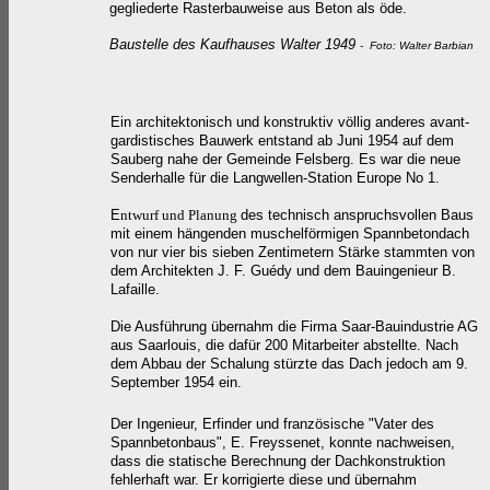
gegliederte Rasterbauweise aus Beton als öde.
Baustelle des Kaufhauses Walter 1949
- Foto: Walter Barbian
Ein architektonisch und konstruktiv völlig anderes avant-
gardistisches Bauwerk entstand ab Juni 1954 auf dem
Sauberg nahe der Gemeinde Felsberg. Es war die neue
Senderhalle für die Langwellen-Station Europe No 1.
E
ntwurf und Planung
des technisch anspruchsvollen Baus
mit einem hängenden muschelförmigen Spannbetondach
von nur vier bis sieben Zentimetern Stärke stammten
von
dem Architekten J. F. Guédy und dem Bauingenieur B.
Lafaille.
Die Ausführung übernahm die Firma Saar-Bauindustrie AG
aus Saarlouis, die dafür 200 Mitarbeiter abstellte. Nach
dem Abbau der Schalung stürzte das Dach jedoch am 9.
September 1954 ein.
Der Ingenieur, Erfinder und
französische
"Vater des
Spannbetonbaus", E. Freyssenet, konnte nachweisen,
dass die statische Berechnung der Dachkonstruktion
fehlerhaft war. Er korrigierte diese und übernahm