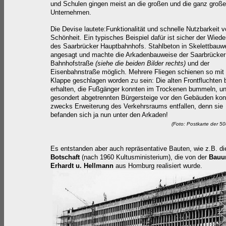
und Schulen gingen meist an die großen und die ganz groß
Unternehmen.
Die Devise lautete:Funktionalität und schnelle Nutzbarkeit v
Schönheit. Ein typisches Beispiel dafür ist sicher der Wied
des Saarbrücker Hauptbahnhofs. Stahlbeton in Skelettbauw
angesagt und machte die Arkadenbauweise der Saarbrücker
Bahnhofstraße
(siehe die beiden Bilder rechts)
und der
Eisenbahnstraße möglich. Mehrere Fliegen schienen so mit 
Klappe geschlagen worden zu sein: Die alten Frontfluchten 
erhalten, die Fußgänger konnten im Trockenen bummeln, un
gesondert
abgetrennten
Bürgersteige vor den Gebäuden kon
zwecks Erweiterung des Verkehrsraums entfallen, denn sie
befanden sich ja nun unter den Arkaden!
(Foto: Postkarte der 5
Es entstanden aber auch repräsentative Bauten, wie z.B. d
Botschaft
(nach 1960 Kultusministerium), die von der
Bauu
Erhardt u. Hellmann
aus Homburg realisiert wurde.