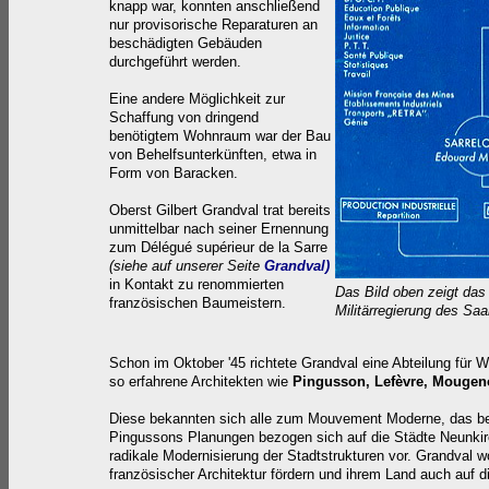
knapp war, konnten anschließend
nur provisorische Reparaturen an
beschädigten Gebäuden
durchgeführt werden.
Eine andere Möglichkeit zur
Schaffung von dringend
benötigtem Wohnraum war der Bau
von Behelfsunterkünften, etwa in
Form von Baracken.
Obers
t Gilbert Grandval trat bereits
unmittelbar nach seiner Ernennung
zum Délégué supérieur de la Sarre
(siehe auf unserer Seite
Grandval)
in Kontakt zu renommierten
Das Bild oben zeigt da
französischen Baumeistern.
Militärregierung des Saa
Schon im Oktober '45 richtete Grandval eine Abteilung für 
so erfahrene Architekten wie
Pingusson, Lefèvre, Mougen
Diese bekannten sich alle zum Mouvement Moderne, das bes
Pingussons Planungen bezogen sich auf die Städte Neunkir
radikale Modernisierung der Stadtstrukturen vor. Grandval w
französischer Architektur fördern und ihrem L
and auch auf d