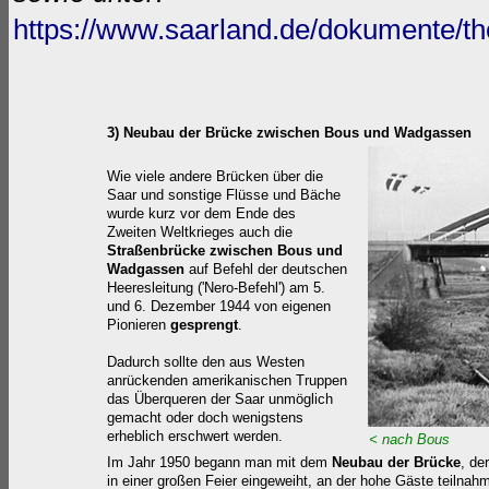
https://www.saarland.de/dokumente/
3) Neubau der Br
ücke zwischen Bous und Wadgassen
Wie viele andere Brücken über die
Saar und sonstige Flüsse und Bäche
wurde kurz vor dem Ende des
Zweiten Weltkrieges auch die
Straßenbrü
cke zwischen Bous und
Wadgassen
auf Befehl der deutschen
Heeresleitung ('Nero-Befehl') am 5.
und 6. Dezember 1944 von eigenen
Pionieren
gesprengt
.
Dadurch sollte den au
s Westen
anrückenden amerikanischen Truppen
das Überqueren der Saar unmöglich
gemacht oder doch wenigstens
erheblich erschwert werden.
< nach Bous
Im Jahr 1950 begann man mit dem
Neubau der Brücke
, de
in einer großen Feier eingeweiht, an der hohe Gäste teilna