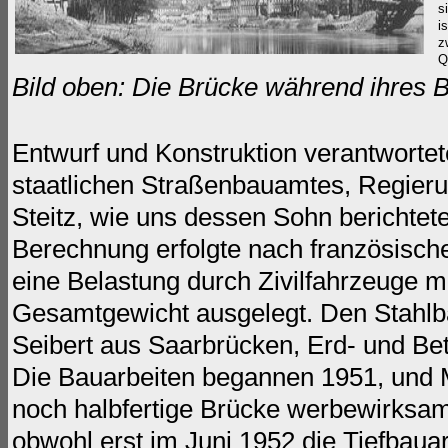
s
i
z
Q
Bild oben: Die Brücke während ihres
Entwurf und Konstruktion verantwortet
staatlichen Straßenbauamtes, Regier
Steitz, wie uns dessen Sohn berichtet
Berechnung erfolgte nach französisc
eine Belastung
durch Zivilfahrzeuge
m
Gesamtgewicht ausgelegt. Den Stahlba
Seibert aus Saarbrücken, Erd- und Bet
Die Bauarbeiten begannen 1951, und 
noch halbfertige Brücke werbewirksa
obwohl erst im Juni 1952 die Tiefbau