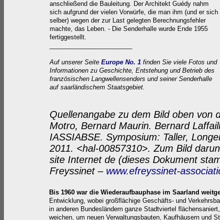
anschließend die Bauleitung. Der Architekt Guédy nahm
sich aufgrund der vielen Vorwürfe, die man ihm (und er sich
selber) wegen der zur Last gelegten Berechnungsfehler
machte, das Leben. - Die Senderhalle wurde Ende 1955
fertiggestellt.
________________________
Auf unserer Seite
Europe No. 1
finden Sie viele Fotos und
Informationen zu Geschichte, Entstehung und Betrieb des
französischen Langwellensenders und seiner Senderhalle
auf saarländischem Staatsgebiet
.
Quellenangabe zu dem Bild oben von d
Motro, Bernard Maurin. Bernard Laffail
IASSIABSE. Symposium: Taller, Longer,
2011. <hal-00857310>. Zum Bild darun
site Internet de (dieses Dokument sta
Freyssinet –
www.efreyssinet-associat
Bis 1960 war die Wiederaufbauphase im Saarland weit
Entwicklung, wobei großflächige Geschäfts- und Verkehrsbau
in anderen Bundesländern ganze Stadtviertel flächensaniert,
weichen, um neuen Verwaltungsbauten, Kaufhäusern und St