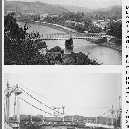
D
E
d
e
S
1
z
ü
Po
E
f
w
F
p
h
a
v
S
s
A
e
S
1