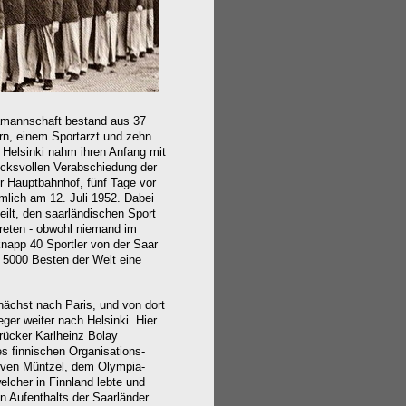
amannschaft bestand aus 37
rn, einem Sportarzt und zehn
h Helsinki nahm
ihren Anfang
mit
ucksvollen
Verabschiedung
der
r Hauptbahnhof
, fünf Tage vor
mlich am 12. Juli 1952
. Dabei
eilt, den saarländischen Sport
treten - obwohl niemand im
knapp 40 Sportler von der Saar
 5000 Besten der Welt eine
nächst nach Paris, und von dort
ger weiter nach Helsinki. Hier
ücker Karlheinz Bolay
s finnischen Organisations-
Sven Müntzel, dem Olympia-
lcher in Finnland lebte und
n Aufenthalts
der Saarländer