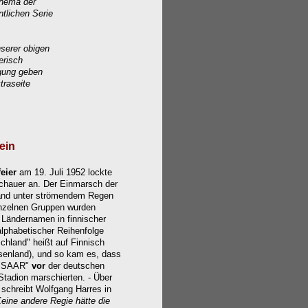
Thema der
tlichen Serie
nserer obigen
erisch
gung geben
traseite
ein
eier
am 19. Juli 1952 lockte
chauer an. Der Einmarsch der
and unter strömendem Regen
einzelnen Gruppen wurden
 Ländernamen in finnischer
alphabetischer Reihenfolge
chland" heißt auf Finnisch
enland), und so kam es, dass
r "SAAR"
vor
der deutschen
Stadion marschierten. - Über
schreibt Wolfgang Harres in
eine andere Regie hätte die