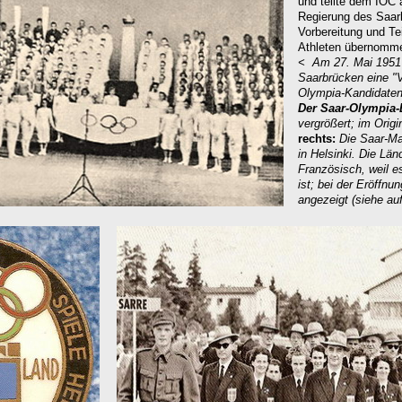
und teilte dem IOC 
Regierung des Saarl
Vorbereitung und Te
Athleten übernomm
< Am 27. Mai 1951 
Saarbrücken eine "Ve
Olympia-Kandidaten 
Der Saar-Olympia
vergrößert; im Orig
rechts:
Die Saar-Ma
in Helsinki. Die Län
Französisch, weil e
ist; bei der Eröffnu
angezeigt (siehe auf