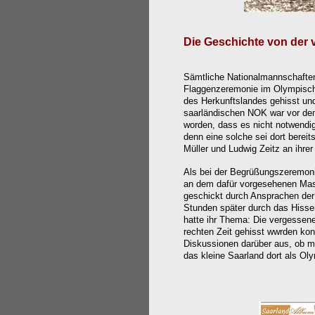
Die Geschichte von der
Sämtliche Nationalmannschaften 
Flaggenzeremonie im Olympische
des Herkunftslandes gehisst un
saarländischen NOK war vor den 
worden, dass es nicht notwendig 
denn eine solche sei dort bereit
Müller und Ludwig Zeitz an ihre
Als bei der Begrüßungszeremoni
an dem dafür vorgesehenen Ma
geschickt durch Ansprachen der
Stunden später durch das Hisse
hatte ihr Thema: Die vergessen
rechten Zeit gehisst wwrden konn
Diskussionen darüber aus, ob ma
das kleine Saarland dort als Oly