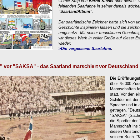
Comic Strip von
Bernd Kissel
über dieses 
fehlenden Saarfahne
in seiner damals wöchen
"SaarlandAlbum"
.
Der saarländische Zeichner hatte sich von u
Geschichte inspirieren lassen und sie zeichn
umgesetzt. Mit seiner freundlichen Genehmi
wir dieses Werk in voller Größe auf dieser Ex
wieder:
>Die v
ergessene Saarfahne
.
 vor "SAKSA" - das Saarland marschiert vor Deutschland 
Die Eröffnungsf
über 75.000 Zus
Mannschaften f
statt. Vor den 
Schilder mit den
Sprache und in 
getragen. "Deuts
"SAKSA" (Sachs
die Sportler de
Mannschaft ins 
diesen Umstand 
seinem Buch:
"K