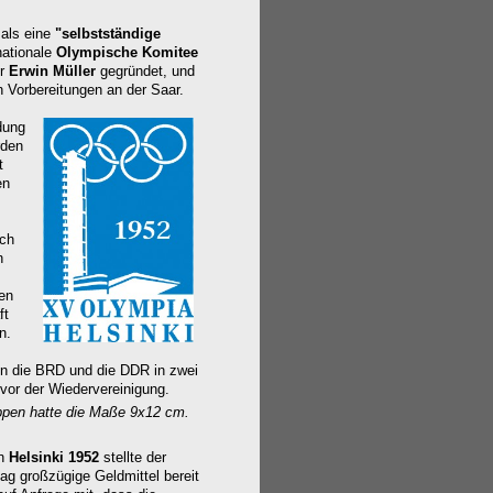
als eine
"selbstständige
n
ationale
Olympische Komitee
er
Erwin Müller
gegründet, und
n Vorbereitungen an der Saar.
adung
rden
t
en
uch
n
en
ft
n.
n die BRD und die DDR in zwei
vor der Wiedervereinigung.
ppen
hatte die Maße 9x12 cm.
in
Helsinki 1952
stellte der
ag großzügige Geldmittel bereit