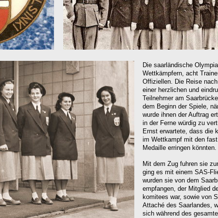
Die saarländische Olympi
Wettkämpfern, acht Traine
Offiziellen. Die Reise nac
einer herzlichen und eindr
Teilnehmer
am Saarbrücke
dem Beginn der Spiele, nä
wurde ihnen der Auftrag ert
in der Ferne würdig zu ver
Ernst erwartete, dass die 
im Wettkampf mit den fast
Medaille erringen könnten.
Mit dem Zug fuhren sie zu
ging es mit einem SAS-Flie
wurden sie von dem Saarbr
empfangen, der Mitglied de
komitees war, sowie von 
Attaché des Saarlandes, we
sich während d
es gesamte