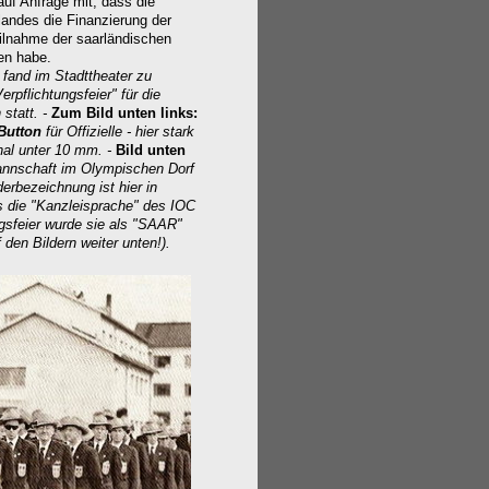
auf Anfrage mit, dass die
andes die Finanzierung der
ilnahme der saarländischen
en habe.
fand im Stadttheater zu
rpflichtungsfeier" für die
statt.
-
Zum Bild unten links:
-Button
für Offizielle - hier stark
inal unter 10 mm. -
Bild u
nten
nnschaft im Olympischen Dorf
derbezeichnung ist hier in
s die "Kanzleisprache" des IOC
ngsfeier wurde sie als "SAAR"
 den Bildern weiter unten!).