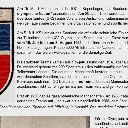
Am 15. Mai 1950 entschied das IOC in Kopenhagen, das Saarland 
olympische Nation"
anzuerkennen. Am 20. Juni 1950 wurde das 
des Saarländes
(OKS)
unter Vorsitz von Justiz- und Kultusminist
wenige Tage später begannen die organisatorischen und sportliche
Am 5. Juli 1951 erhielt das Saarland die offizielle schriftliche Einl
zur Teilnahme an den XV. Olympischen Sommerspielen. Diese wu
vom
19. Juli bis zum 3. August
1952
in der finnischen Hauptstad
Helsinki ausgetragen. Knapp 5000 Athleten aus 69 Nationen nahm
daran teil - das waren Rekordzahlen für die damalige Zeit.
Die stärksten Teams kamen aus Sowjetrussland den USA, aber a
Deutschland gehörte mit 200 Sportlern zu den zahlenmäßig größte
Teilnehmer-Ländern. Die deutsche Mannschaft bestand nur aus
westdeutschen Sportlern, da sich die beiden deutschen Olympisch
Komitees nach dem IOC-Beschluss,
nur eine
deutsche Mannscha
zuzulassen, nicht auf ein gemeinsames Team verständigen konnte
Erst ab 1956 gab es gesamtdeutsche Mannschaften. Ab 1968 trate
getrennten Teams auf, und zwar bis einschließlich 1988, dem Jahr 
Saar-Olympioniken (Sportler und Offizielle) in Helsinki. Das gestickte
Stoffwa
Für die Olympiade 
saarländische Landt