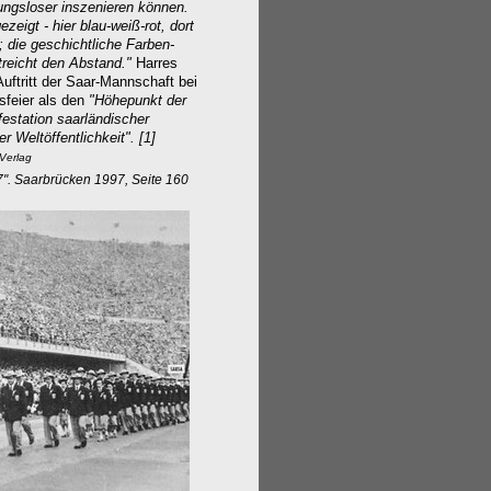
ngsloser inszenieren können.
zeigt - hier blau-weiß-rot, dort
; die geschichtliche Farben-
treicht den Abstand."
Harres
uftritt der Saar-Mannschaft bei
sfeier als den
"Höhepunkt der
festation saarländischer
r Weltöffentlichkeit". [1]
-Verlag
7". Saarbrücken 1997, Seite 160