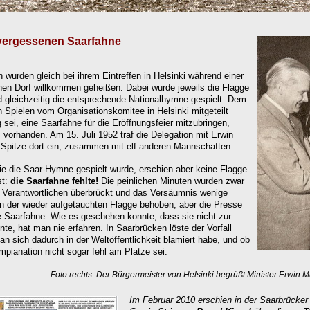
 vergessenen
Saarfahne
wurden gleich bei ihrem Eintreffen in Helsinki während einer
n Dorf willkommen geheißen. Dabei wurde jeweils die Flagge
d gleichzeitig die entsprechende Nationalhymne gespielt. Dem
Spielen vom Organisationskomitee in Helsinki mitgeteilt
sei, eine Saarfahne für die Eröffnungsfeier mitzubringen,
s vorhanden. Am 15. Juli 1952 traf die Delegation mit Erwin
r Spitze dort ein, zusammen mit elf anderen Mannschaften.
e die Saar-Hymne gespielt wurde, erschien aber keine Flagge
st:
die Saarfahne fehlte!
Die peinlichen Minuten wurden zwar
 Verantwortlichen überbrückt und das Versäumnis wenige
n der wieder aufgetauchten Flagge behoben, aber die Presse
e Saarfahne. Wie es geschehen konnte, dass sie nicht zur
te, hat man nie erfahren. In Saarbrücken löste der Vorfall
n sich dadurch in der Weltöffentlichkeit blamiert habe, und ob
mpianation nicht sogar fehl am Platze sei.
Foto rechts: Der Bürgermeister von Helsinki begrüßt Minister Erwin Mü
Im Februar 2010 erschien in der Saarbrücker 