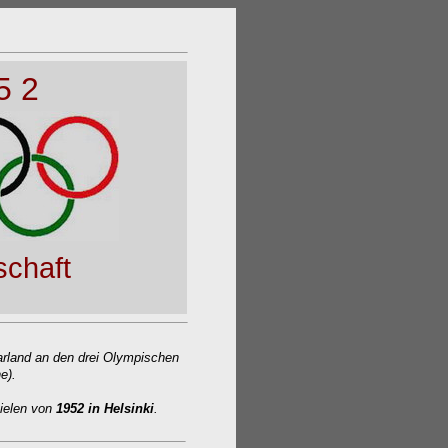
5 2
nschaft
arland an den drei Olympischen
e).
pielen von
1952 in
Helsinki
.