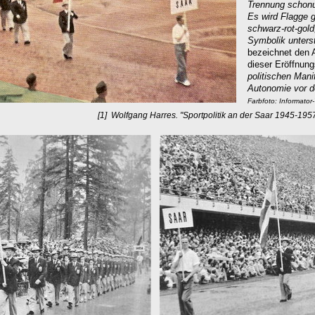
Trennung schonu
Es wird Flagge ge
schwarz-rot-gold
Symbolik unters
bezeichnet den A
dieser Eröffnung
politischen Mani
Autonomie vor de
Farbfoto: Informator
[1]
Wolfgang Harres. "Sportpolitik an der Saar 1945-195