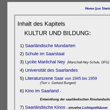
Home (zur Start
Inhalt des Kapitels
KULTUR UND BILDUNG:
1)
Saarländische Mundarten
2)
Schule im Saarstaat
3)
Lycée Maréchal Ney
(Marschall-Ney-Schule, DFG)
4)
Universität des Saarlandes
5)
Literaturszene Saar
von 1945 bis 1959
(Text v. Gerhard Bungert)
6)
Kino im Saarland
-
Entwicklung
der saarländischen Kinolandscha
7)
Saarländische Kinos
-
einzelne
Lichtspielhäuser