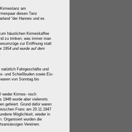
r Kirmestanz am
irmespaar diesen Tanz
aarland “der Hannes und es
um häuslichen Kirmeskaffee
nd zu trinken, was immer man
rmesumzüge zur Eröffnung statt
r 1954 und wurde auf dem
.
 natürlich Fahrgeschäfte und
Los- und Schießbuden sowie Eis-
e waren von Sonntag bis
ll weder Kirmes- noch
 1948 wurde aber vielerorts
n gefeiert. Grund dafür waren
zösischen Franc am 20.11.1947
undene Möglichkeit, wieder in
n. Organisiert wurden die
rtsansässigen Vereinen.