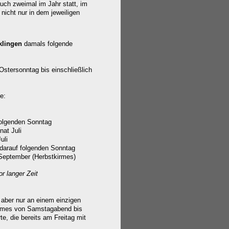
uch zweimal im Jahr statt, im
nicht nur in dem jeweiligen
klingen
damals folgende
Ostersonntag bis einschließlich
e:
folgenden Sonntag
at Juli
uli
darauf folgenden Sonntag
September (Herbstkirmes)
or langer Zeit
l aber nur an einem einzigen
irmes von Samstagabend bis
e, die bereits am Freitag mit