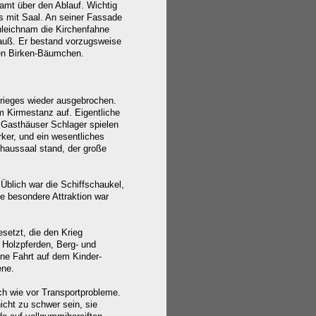
mt über den Ablauf. Wichtig
s mit Saal. An seiner Fassade
nleichnam die Kirchenfahne
auß. Er bestand vorzugsweise
en Birken-Bäumchen.
rieges wieder ausgebrochen.
um Kirmestanz auf. Eigentliche
 Gasthäuser Schlager spielen
rker, und ein wesentliches
haussaal stand, der große
blich war die Schiffschaukel,
e besondere Attraktion war
setzt, die den Krieg
t Holzpferden, Berg- und
ine Fahrt auf dem Kinder-
ene.
h wie vor Transportprobleme.
icht zu schwer sein, sie