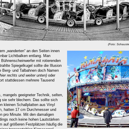
Schausteller Krebs_histor
ern „wanderten“ an den Seiten innen
nbar Lichtbalken entlang. Man
 Bühnenscheinwerfer mit rotierenden
ahlte Spiegelkugel sollte die Illusion
ie Berg- und Talbahnen doch Namen
hier rechts und weiter unten)
oder
dort stattdessen mehrere Tausend
, mangels geeigneter Technik, selten,
 sie sehr
blechern. Das sollte sich
en kleinen Schallplatten aus Vinyl
ch, hatten 17 cm Durchmesser und
n pro Minute. Mit den damaligen
rdings noch keine hohen Lautstärken
m auf größeren Festplätzen häufig die