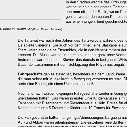
In den Städten wachte das Ordnungsa
war natürlich ein geeignetes Gasthau
sah man oft an der Stelle, wo an Fro
gehisst wurde, den bunten Kirmesstr
aus einem jungen, bunt geschmückt
r-Jahre in Dudweiler
(Foto: Reiner Schwarz)
Die Tanzwut war nach den Jahren des Tanzverbots während des K
Es spielte vielerorts, wie auch vor dem Krieg, eine Blaskapelle z
Stars waren aber kleine Ensembles, die in den Nebenzimmern der
konnten. Die Musik war natürlich rein akustisch, ganz ohne Verstä
Instrument war neben dem Klavier, das damals in fast jedem Wirts
Bass, der zusammen mit dem Schlagzeug den Rhythmus angab
.
Fahrgeschäfte
gab es zunächst, besonders auf dem Land, kaum. Ü
die man selbst mit Muskelkraft in Bewegung versetzen musste. Di
stets eine Bauart, die einen Überschlag zuließ.
Nach und nach wurden diejenigen Fahrgeschäfte wieder in Gang ge
überstanden hatten. Das waren in erster Linie Kinderkarussells mi
Talbahnen mit Eisenrädern und Riesenräder aus Holz. Preise für e
Karussel betrugen 5 Francs für Kinder und 10 Francs für Erwachs
Die Fahrgeschäfte hatten nur geringe Abmessungen. Es gab ja nac
Auf- und Abbau waren arbeitsintensiv. Die einzelnen Teile durften n