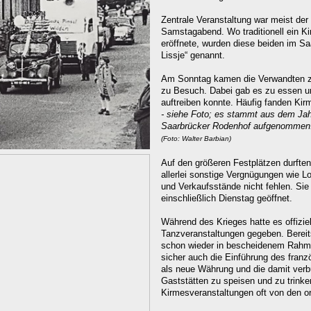
Zentrale Veranstaltung war meist de
Samstagabend. Wo traditionell ein K
eröffnete, wurden diese beiden im S
Lissje“ genannt.
Am Sonntag kamen die Verwandten z
zu Besuch. Dabei gab es zu essen u
auftreiben konnte. Häufig fanden Ki
- siehe Foto; e
s stammt aus dem Jah
Saarbrücker Rodenhof aufgenommen
(Foto: Walter Barbian)
Auf den größeren Festplätzen durften
allerlei sonstige Vergnügungen wie 
und Verkaufsstände nicht fehlen. Si
einschließlich Dienstag geöffnet.
Während des Krieges hatte es offizie
Tanzveranstaltungen gegeben. Bereits
schon wieder in bescheidenem Rahme
sicher auch die Einführung des fran
als neue Währung und die damit verb
Gaststätten zu speisen und zu trinke
Kirmesveranstaltungen oft von den o