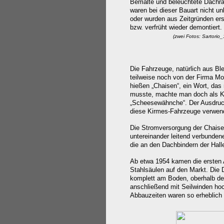
Bemalte und beleuchtete Dachr
waren bei dieser Bauart nicht u
oder wurden aus Zeitgründen ers
bzw. verfrüht wieder demontiert.
(zwei Fotos:
Sartorio
Die Fahrzeuge, natürlich aus B
teilweise noch von der Firma M
hießen „Chaisen“, ein Wort, das
musste, machte man doch als Kle
„Scheesewähnche“. Der Ausdruck
diese Kirmes-Fahrzeuge verwen
Die Stromversorgung der Chaise
untereinander leitend verbunden
die an den Dachbindern der Halle
Ab etwa 1954 kamen die ersten 
Stahlsäulen auf den Markt. Die 
komplett am Boden, oberhalb de
anschließend mit Seilwinden ho
Abbauzeiten waren so erheblich