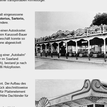
einer transportablen Kirmesorgel.
 alt eingesessene
storius, Sartorio,
ndere.
 einen Autoskooter.
eim Karussell-Bauer
eschäft konnte so
one abgewickelt
ng einer „Autobahn“
ar im Saarland
h), bestand je nach
36 Holzpfosten.
nnt. Der Aufbau des
tück abschnittsweise
für Plattenelement
r Höhe Dachbinder für