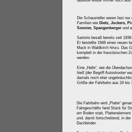
lauteste Musik immer
noch aus 
Die Schausteller waren fast nur
Familien wie
Dietz, Jockers, Pi
Sonnier, Spangenberger
und a
Sartorio besaß bereits seit 1936
Er bestellte 1948 einen neuen b
Mack in Waldkirch hinzu. Das G
komplett in der französischen Z
werden.
Eine „Halle“, wie die Überdachu
hieß (der Begriff Autoskooter w
damals noch eher ungebräuchlic
Größe der Fahrbahn aus 24 bis 
Die Fahrbahn wird „Platte“ gena
Fahrgeschäfts fand Stück für S
am Boden statt, Plattenelement 
und, damit fortschreitend, in de
Dachbinder.