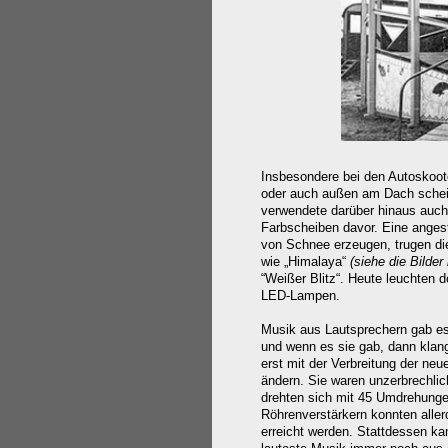
(Foto: 
Insbesondere bei den Autoskoot
oder auch außen am Dach schei
verwendete darüber hinaus auch
Farbscheiben davor. Eine angestr
von Schnee erzeugen, trugen d
wie „Himalaya“
(siehe die Bilder 
“Weißer Blitz“. Heute leuchten 
LED-Lampen.
Musik aus Lautsprechern gab es
und wenn es sie gab, dann klang
erst mit der Verbreitung der neu
ändern. Sie waren unzerbrechli
drehten sich mit 45 Umdrehunge
Röhrenverstärkern konnten alle
erreicht werden. Stattdessen ka