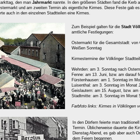
 Markttag, den man
Jahrmarkt
nannte. In den größeren Städten fand die Kerb a
termarkt und am zweiten Termin als eigentliche Kirmes. Diese Feste gab es 
te auch in den einzelnen Stadtteilen eine Kirmes.
Zum Beispiel galten für die
Stadt
Völ
amtliche Festlegungen:
Ostermarkt für die Gesamtstadt: von 
Weißen Sonntag
Kirmestermine der Völklinger Stadtteil
Wehrden: am 3. Sonntag nach Ostern
Fenne: am 13. Juni, bzw. am darauf 
Fürstenhausen:
am 1. Sonntag im Mon
Luisenthal:
am 3. Sonntag im Monat J
Geislautern:
am 15. August, bzw. am 
Stadtmitte: am 3. Sonntag im Monat 
Farbfoto links: Kirmes in Völklingen v
In den Dörfern feierte man traditionel
Termin. Üblicherweise dauerte die K
Dienstag Abend, es gab aber auch Ort
dem Feiern begannen.