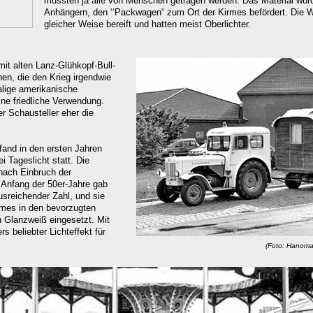
mussten ja alle von Menschen getragen werden. Das Material wurd
Anhängern, den ‘‘Packwagen“
zum Ort der Kirmes befördert. Die
gleicher Weise bereift und hatten meist Oberlichter.
ch)
it alten Lanz-Glühkopf-Bull-
n, die den Krieg irgendwie
lige amerikanische
ine friedliche Verwendung.
r Schausteller eher die
fand in den ersten Jahren
 Tageslicht statt. Die
nach Einbruch der
 Anfang der 50er-Jahre gab
sreichender Zahl, und sie
rmes in den bevorzugten
 Glanzweiß eingesetzt. Mit
s beliebter Lichteffekt für
(Foto:
Hanoma