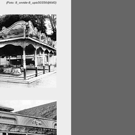
(Foto: 8_onride-8_upic50356@640)