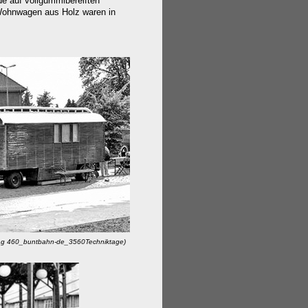
e auf vollgummibereiften
 Wohnwagen aus Holz waren in
g 460_buntbahn-de_3560Techniktage)