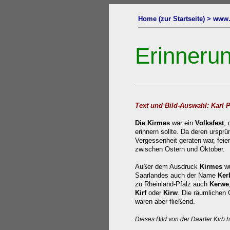
Home (zur Startseite) > www.
Erinnerun
Text und Bild-Auswahl: Karl 
Die Kirmes
war ein
Volksfest
,
erinnern sollte. Da deren ursprün
Vergessenheit geraten war, feie
zwischen Ostern und Oktober.
Außer dem Ausdruck
Kirmes
w
Saarlandes auch der Name
Ker
zu Rheinland-Pfalz auch
Kerwe
Kirf
oder
Kirw
. Die räumlichen
waren aber fließend.
Dieses Bild von der Daarler Kirb h