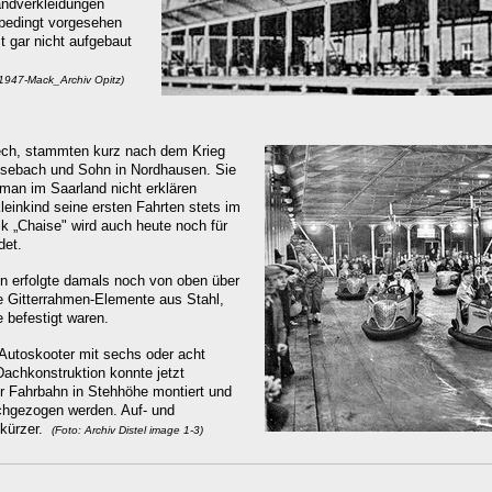
andverkleidungen
nbedingt vorgesehen
t gar nicht aufgebaut
_1947-Mack_Archiv Opitz)
lech, stammten kurz nach dem Krieg
osebach und Sohn in Nordhausen. Sie
 man im Saarland nicht erklären
inkind seine ersten Fahrten stets im
 „Chaise" wird auch heute noch für
det.
n erfolgte damals noch von oben über
e Gitterrahmen-Elemente aus Stahl,
 befestigt waren.
Autoskooter mit sechs oder acht
Dachkonstruktion konnte jetzt
r Fahrbahn in Stehhöhe montiert und
chgezogen werden. Auf- und
 kürzer.
(Foto: Archiv Distel image 1-3)