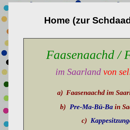
Home (zur Schdaad
Faasenaachd / 
im Saarland
von se
a)
Faasenaachd im Saar
b)
Pre-Ma-Bü-Ba
in
Sa
c)
Kappesitzung