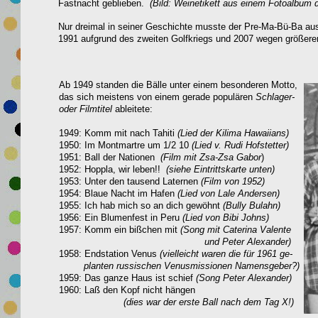
Fastnacht geblieben.
(Bild: Weinetikett aus einem Fotoalbum d
Nur dreimal in seiner Geschichte musste der Pre-Ma-Bü-Ba aus
1991 aufgrund des zweiten Golfkriegs und 2007 wegen größe
Ab 1949 standen die Bälle unter einem besonderen Motto,
das sich meistens von einem gerade populären
Schlager-
oder Filmtitel
ableitete:
1949: Komm mit nach Tahiti
(Lied der Kilima Hawaiians)
1950:
Im Montmartre um 1/2 10
(Lied v. Rudi Hofstetter)
1951: Ball der Nationen
(Film mit Zsa-Zsa Gabor
)
1952: Hoppla, wir leben!!
(siehe Eintrittskarte unten)
1953: Unter den tausend Laternen
(Film von 1952)
1954: Blaue Nacht im Hafen
(Lied von Lale Andersen)
1955: Ich hab mich so an dich gewöhnt
(
Bully Bulahn)
1956: Ein Blumenfest in Peru
(Lied von Bibi Johns)
1957: Komm ein bißchen mit
(Song mit Caterina Valente
und Peter Alexander)
1958: Endstation Venus
(vielleicht waren die für 1961 ge-
planten russischen Venusmissionen Namensgeber?)
1959: Das ganze Haus ist schief
(Song Peter Alexander)
1960:
Laß den Kopf nicht hängen
(dies war der erste Ball nach dem Tag X!)