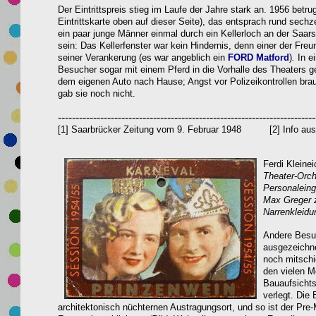
Der Eintrittspreis stieg im Laufe der Jahre stark an. 1956 betr
Eintrittskarte oben auf dieser Seite), das entsprach rund sech
ein paar junge Männer einmal durch ein Kellerloch an der Saars
sein: Das Kellerfenster war kein Hindernis, denn einer der Freu
seiner Verankerung (es war angeblich ein
FORD Matford
)
.
In e
Besucher sogar mit einem Pferd in die Vorhalle des Theaters geri
dem eigenen Auto nach Hause; Angst vor Polizeikontrollen brau
gab sie noch nicht.
-------------------------------------------------------------------------
[1] Saarbrücker Zeitung vom 9. Februar 1948 [2] Info aus
Ferdi Kleinei
Theater-Orch
Personaleing
Max Greger z
Narrenkleidu
Andere Besuc
ausgezeichne
noch mitschi
den vielen M
Bauaufsichts
verlegt. Die
architektonisch nüchternen Austragungsort, und so ist der Pr