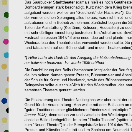
Das Saarbücker
Stadttheater
(damals hieß es noch Gautheater
Bombardierungen stark beschädigt.
Kurz nach dem Krieg breit
aufgebaut werden, weil es ein "Geschenk" der Nazis war
*)
.
Dar
der vermeintlichen Sprengung alles heraus, was nicht niet- und
aufzubauen und in Betrieb zu nehmen. Zunächst begann die St
Teilen der Ausstattung (Kostüme, Kulissen, Requisiten) zu suc
mit sehr dürftiger Einrichtung bestreiten. Ein Aufruf an die Bev
Fastnachtssession 1947/48 eine neue Idee auf und plante - nur
Wiederaufbau des Theaterfundus verwendet werden sollte. So g
fand tatsächlich auf der Bühne statt, und in der Theaterkantine)
----------------------
*)
Hitler hatte als Dank für den Au
sgang der Volksabstimmung v
nur teilweise finanziert. Es wurde 1938 eröffnet.
Die Durchführung des Balls übernahmen Mitglieder der Berufsg
die ihm seinen Namen gaben:
Pre
sse, Bühnen
ma
ler und Abso
der Schule für Kunst und Handwerk, sowie das
Bü
hnenpersona
Reingewinn sollte ausschließlich für den Wiederaufbau des sta
zerstörten Theaters genutzt werden.
Die Finanzierung des Theater-Neubeginns war aber nicht der ei
Grund für die Veranstaltung. Man wollte mit dem Ball auch an d
"guten Traditionen einer glücklicheren Friedenszeit anknüpfen"
Januar 1948)
, denn schon vor und zwischen den Weltkriegen h
ähnliche Bälle durchgeführt: Im alten "Thalia-Theater" (später
zum "Neuen Theater") in der Stengelstraße fand 1914 das "Saa
Presse- und Künstlerfest" statt und im Saalbau am Neumarkt 