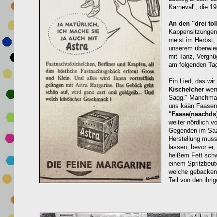
Karneval", die 19
An den "drei to
Kappensitzungen
meist im Herbst,
unserem überwiege
mit Tanz, Vergnüg
am folgenden Tag
Ein Lied, das wir
Kischelcher
wer
Sagg." Manchmal 
uns kään Faasena
"Faase
(
naachds
weiter nördlich 
Gegenden im Saar
Herstellung muss
lassen, bevor er,
heißem Fett sch
einem Spritzbeute
welche gebacken;
Teil von den ihrig