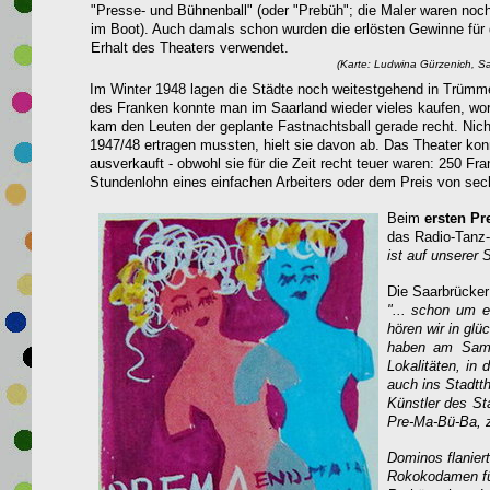
"Presse- und Bühnenball" (oder "Prebüh"; die Maler waren noch
im Boot). Auch damals schon wurden die erlösten Gewinne für
Erhalt des Theaters verwendet.
(Karte: Ludwina Gürzenich, S
Im Winter 1948 lagen die Städte noch weitestgehend in Trümmer
des Franken konnte man im Saarland wieder vieles kaufen, wor
kam den Leuten der geplante Fastnachtsball gerade recht. Nic
1947/48 ertragen mussten, hielt sie davon ab. Das Theater konn
ausverkauft - obwohl sie für die Zeit recht teuer waren: 250
Stundenlohn eines einfachen Arbeiters oder dem Preis von sec
Beim
ersten P
das Radio-Tanz-
ist
auf unserer S
Die Saarbrücker
"... schon um e
hören wir in glü
haben am Sams
Lokalitäten, in
auch ins Stadtt
Künstler des St
Pre-Ma-Bü-Ba, 
Dominos flaniert
Rokokodamen fül