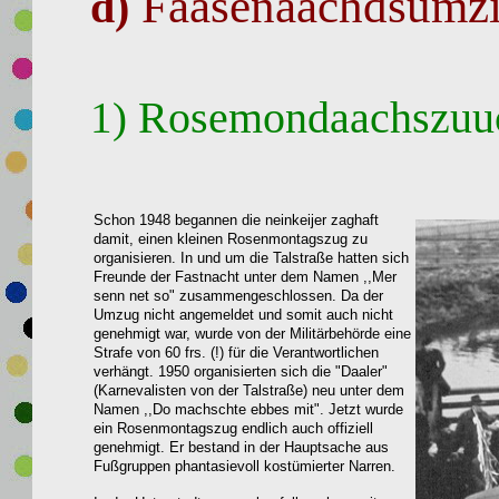
Faasenaachdsumzi
d)
Rosemondaachszuuc
1)
Schon 1948 begannen die neinkeijer zaghaft
damit, einen kleinen Rosenmontagszug zu
organisieren.
In und um die Talstraße hatten sich
Freunde der Fastnacht unter dem Namen ,,Mer
senn net so"
zusammengeschlossen. Da der
Umzug nicht angemeldet und somit auch nicht
genehmigt war, wurde von
der Militärbehörde
eine
Strafe von 60 frs. (!) für die Verantwortlichen
verhängt. 1950 organisierten sich
die "Daaler"
(Karnevalisten von der Talstraße) neu unter dem
Namen ,,Do machschte ebbes mit"
. Jetzt wurde
ein Rosenmontagszug endlich auch offiziell
genehmigt.
Er bestand in der Hauptsache aus
Fußgruppen phantasievoll kostümierter Narren.