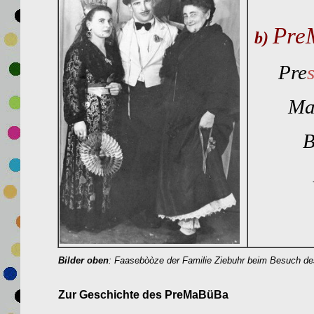
Pre
b)
Pre
M
B
B
Bilder oben
: Faasebòòze der Familie Ziebuhr beim Besuch d
Zur Geschichte des PreMaBüBa