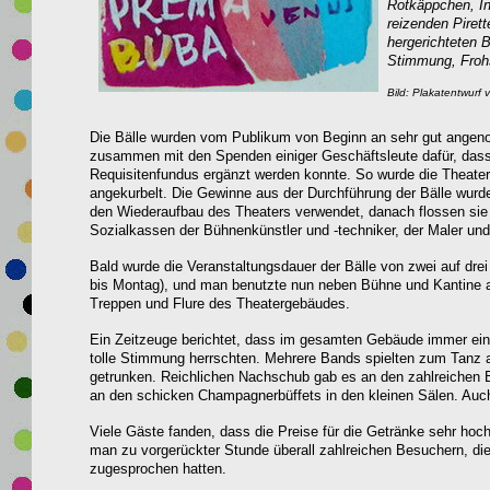
Rotkäppchen, In
reizenden Pirett
hergerichteten 
Stimmung, Froh
Bild: Plakatentwur
Die Bälle wurden vom Publikum von Beginn an sehr gut angen
zusammen mit den Spenden einiger Geschäftsleute dafür, das
Requisitenfundus ergänzt werden konnte. So wurde die Theatertä
angekurbelt. Die Gewinne aus der Durchführung der Bälle wurde
den Wiederaufbau des Theaters verwendet, danach flossen sie
Sozialkassen der Bühnenkünstler und -techniker, der Maler und 
Bald wurde die Veranstaltungsdauer der Bälle von zwei auf dr
bis Montag), und man benutzte nun neben Bühne und Kantine 
Treppen und Flure des Theatergebäudes.
Ein Zeitzeuge berichtet, dass im gesamten Gebäude immer ein 
tolle Stimmung herrschten. Mehrere Bands spielten zum Tanz a
getrunken. Reichlichen Nachschub gab es an den zahlreichen B
an den schicken Champagnerbüffets in den kleinen Sälen. Auch
Viele Gäste fanden, dass die Preise für die Getränke sehr ho
man zu vorgerückter Stunde überall zahlreichen Besuchern, di
zugesprochen hatten.