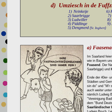
d)
Umziesch in de Fuffz
1)
Neinkeije
6)
2)
Saarbr
igge
7)
3)
Ludwiller
8)
4)
P
idd
linge
9) Frau
5) Dengmerd
(
St. Ingbert
)
a) Faasena
Im Saarland feier
wie in Bayern un
Foasend
. Der Na
Saarbrigge) und
Ende der 40er- u
Städten und Gem
sin do" und "M'r 
auch weiter unten
nämlich Ludwig B
"Vereinigung Bad
dem "Bund Deutsc
Saarländischer 
Ludwig Bruch. Le