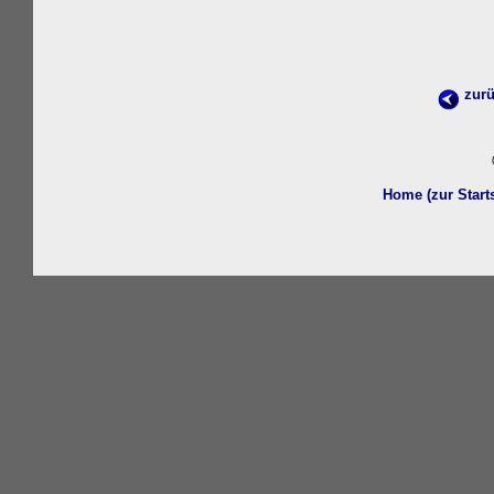
zurü
w
Home (zur Start