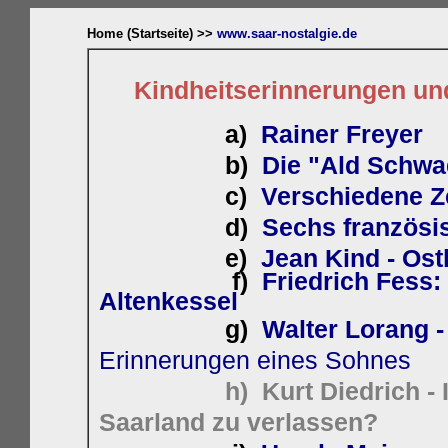
Home (Startseite) >>
www.saar-nostalgie.de
Kindheitserinnerungen und 
a)
Rainer Freyer
b)
Die "Ald Schwa
c)
Verschiedene Z
d)
Sechs französi
e)
Jean Kind - Ost
f)
Friedrich Fess:
Altenkessel
g)
Walter Lorang 
Erinnerungen eines Sohnes
h) Kurt Diedrich - 
Saarland zu verlassen?