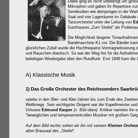
Dabei ging es nicht unbedingt um groß
Mikrophon und gaben ihr Repertoire zu
Sendesälen wie demjenigen in der War
Saal und vier Lagerräume im Gebäude d
Tanzorchester unter der Leitung von
Ed
Gasthauses „Zum Stiefel“ als Prober
Die Möglichkeit längerer Tonaufnahmen 
Bandmaschine K1 vor. Die Bänder kame
glücklichen Zufall wurde die Hochfrequenz-Vormagnetisierung d
und Rauschen drastisch.
So war der Weg frei für die Aufnahme
beliebigen Wiedergabe über den Rundfunk. Erst 1948 kam die L
A) Klassische Musik
1)
Das
Große Orchester des Reichssenders Saarbr
spielte in den 30er- und 40er-Jahren bis zum Ende des Zweiten
Weltkriegs. Sein wichtigster Dirigent war der Kapellmeister und 
Virtuose
Edmund Kasper
(s. Bild oben).
Kritiker nannten ihn 
"beweglichen und temperamentvollen Musiker mit großem Geig
Auf dem Bild rechts sehen wir ihn mit seinem
Kleinen Orchest
alten Brausaal des „Stiefel“.