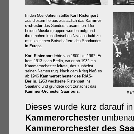
In den 50er-Jahren stellte
Karl Ristenpart
a
us diesem heraus
zusätzlich das
Kammer-
orchester
des Senders zusammen. Die
beiden Musikergruppen wurden aufgrund
ihres hohen künstlerischen Niveaus bald zu
musikalischen Botschaftern des Saarlandes
in Europa.
Karl Ristenpart
lebte von 1900 bis 1967. Er
kam 1913 nach Berlin, wo er ab 1932 ein
Kammerorchester leitete, das zunächst
seinen Namen trug. Nach dem Krieg hieß es
ab 1946
Kammerorchester des RIAS-
Berlin
.
1953 wechselte Ristenpart ins
Saarland und gründete dort zunächst das
Kammer-Orchester Saarlouis
.
Karl Ri
Dieses wurde kurz darauf i
Kammerorchester
umbena
Kammerorchester des Saa