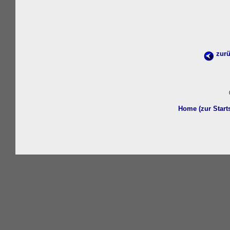
zurü
w
Home (zur Start