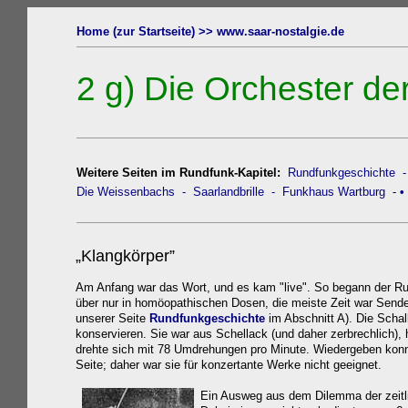
Home (zur Startseite) >>
www.saar-nostalgie.de
2 g)
Die Orchester de
Weitere Seiten im Rundfunk-Kapitel:
Rundfunkgeschichte
Die Weissenbach
s
- Saarlandbrille
- Funkhaus Wartburg
-
•
„Klangkörper”
Am Anfang war das Wort, und es kam "live". So begann der R
über nur in homöopathischen Dosen, die meiste Zeit war Send
unserer Seite
Rundfunkgeschichte
im Abschnitt A). Die Schal
konservieren. Sie war aus Schellack (und daher zerbrechlich)
drehte sich mit 78 Umdrehungen pro Minute. Wiedergeben konnt
Seite; daher war sie für konzertante Werke nicht geeignet.
Ein Ausweg aus dem Dilemma der zeitli