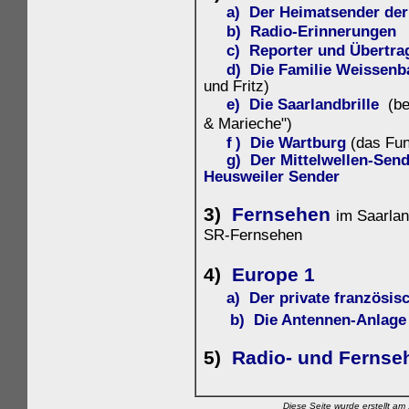
a) Der Heimatsender der 
b)
Radio-Erinnerungen
c) Reporter und Übertr
d) Die Familie Weissenb
und Fritz)
e) Die Saarlandbrille
(be
& Marieche")
f
)
Die Wartburg
(das Fu
g) Der Mittelwellen-Sen
Heusweiler Sender
3)
Fernsehen
im Saarla
SR-Fernsehen
4)
Europe 1
a) Der private französi
b) Die Antennen-Anlage
5)
Radio- und Fernse
Diese Seite wurde erstellt a