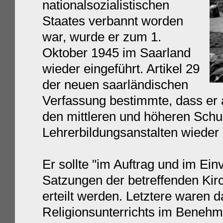
nationalsozialistischen
Staates
ver
bannt
w
orden
w
ar,
wurde
er
zum 1.
Oktober 1945
im Saarland
wieder eingeführt
.
Artikel 29
der neuen saarländischen
Verfassung bestimmte, dass er 
den mittleren und höheren Schu
Lehrerbildungsanstalten wieder 
Er sollte "im Auftrag und im E
Satzungen der betreffenden Kir
erteilt werden. Letztere waren 
Religionsunterrichts im Benehm