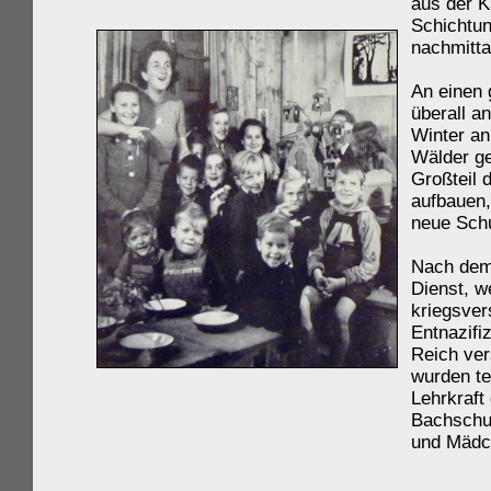
aus der K
Schichtun
nachmitt
An einen 
überall 
Winter an
Wälder ge
Großteil 
aufbauen,
neue Sch
Nach dem 
Dienst, w
kriegsver
Entnazifi
Reich ver
wurden te
Lehrkraft 
Bachschul
und Mädch