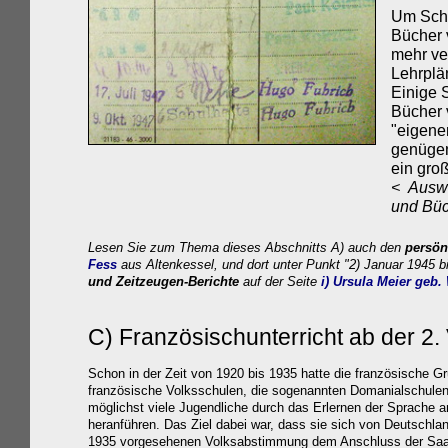
Um Schu
Bücher 
mehr ve
Lehrplä
Einige 
Bücher 
"eigenen
genügen
ein gro
< Auswe
und Bü
Lesen Sie zum Thema dieses Abschnitts A) auch den
persön
Fess
aus Altenkessel, und dort unter Punkt "2) Januar 1945 b
und Zeitzeugen-Berichte
auf der Seite
i) Ursula Meier geb.
C)
Französischunterricht ab der 2.
Schon in der Zeit von 1920 bis 1935 hatte die französische G
französische Volksschulen, die sogenannten Domanialschulen, 
möglichst viele Jugendliche durch das Erlernen der Sprache a
heranführen. Das Ziel dabei war, dass sie sich von Deutschla
1935 vorgesehenen Volksabstimmung dem Anschluss der Saa