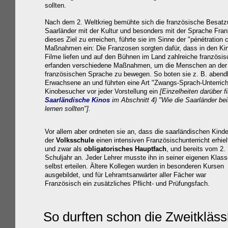
sollten.
Nach dem 2. Weltkrieg bemühte sich die französische Besatz
Saarländer mit der Kultur und besonders mit der Sprache Fra
dieses Ziel zu erreichen, führte sie im Sinne der "pénétration c
Maßnahmen ein: Die Franzosen sorgten dafür, dass in den Ki
Filme liefen und auf den Bühnen im Land zahlreiche französisc
erfanden verschiedene Maßnahmen, um die Menschen an der 
französischen Sprache zu bewegen. So boten sie z. B. abendl
Erwachsene an und führten eine Art "Zwangs-Sprach-Unterricht
Kinobesucher vor jeder Vorstellung ein
[
Einzelheiten darüber f
Saarländische
Kino
s
im Abschnitt 4)
"Wie die Saarländer b
lernen sollten"
].
Vor allem aber ordneten sie an, dass die saarländischen Kinde
der
Volksschule
einen intensiven Französischunterricht erhiel
und zwar als
obligatorisches Hauptfach
, und bereits vom 2.
Schuljahr an. Jeder Lehrer musste ihn in seiner eigenen Klas
selbst erteilen. Ältere Kollegen wurden in besonderen Kursen
ausgebildet, und für Lehramtsanwärter aller Fächer war
Französisch ein zusätzliches Pflicht- und Prüfungsfach.
So durften schon die Zweitkläs