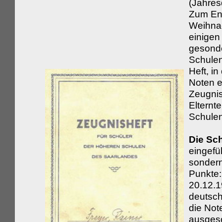
(Jahresd
Zum End
Weihnac
einigen
gesonde
Schulen
Heft, i
Noten e
Zeugnis
Elternte
Schule
Die Sc
eingefü
sonder
Punkte:
20.12.1
deutsc
die Not
ausges