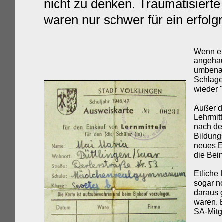
nicht zu denken. Traumatisier
waren nur schwer für ein erfol
Wenn ei
angehau
umbenan
Schlage
wieder 
Außer d
Lehrmitt
nach de
Bildung
neues E
die Bein
E
tliche
sogar no
daraus 
waren. E
SA-Mitgl