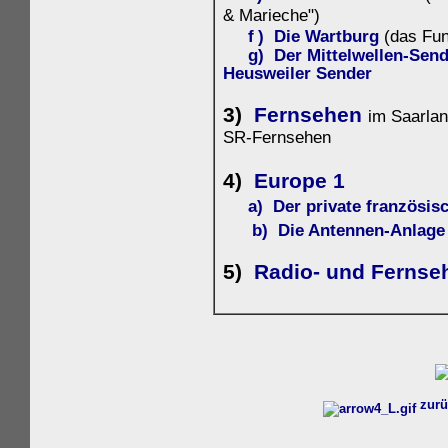
& Marieche")
f
)
Die Wartburg
(das Fu
g) Der Mittelwellen-Sen
Heusweiler Sender
3)
Fernsehen
im Saarla
SR-Fernsehen
4)
Europe 1
a) Der private französi
b) Die Antennen-Anlage
5)
Radio- und Fernse
zurü
w