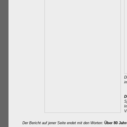
D
i
D
S
I
V
Der Bericht auf jener Seite endet mit den Worten:
Über 80 Jahr