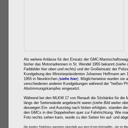
Als weitere Anlässe für den Einsatz der GMC-Mannschaftswag
bisher das Motorradrennen in St. Wendel 1955 bekannt
(siehe 
Farbbilder hier oben und rechts)
und der Großeinsatz der Polize
Kundgebung des Ministerpräsidenten Johannes Hoffmann am 1
1955 in Neunkirchen
(
siehe hier
)
. Möglicherweise wurden sie a
verschiedenen anderen Kundgebungen während der "heißen P
Abstimmungskampfes eingesetzt.
Während bei den MLKW 17 von Renault die Sitzbänke für die 
längs der Seitenwände angebracht waren
(siehe Bild weiter ob
deswegen Ein- und Ausstieg nach hinten erfolgten, standen di
den GMCs in drei Doppelreihen quer zur Fahrtrichtung. Wie m
Foto rechts sehen kann, wurde zu den Seiten hin auf- und abg
Die beiden Farbfotos stammen ebenfalls aus dem 8-mm-Schmalfilm , der im M