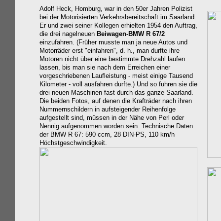
Adolf Heck, Homburg, war in den 50er Jahren Polizist
bei der Motorisierten Verkehrsbereitschaft im Saarland.
Er und zwei seiner Kollegen erhielten 1954 den Auftrag,
die drei nagelneuen
Beiwagen-BMW R 67/2
einzufahren. (Früher musste man ja neue Autos und
Motorräder erst "einfahren", d. h., man durfte ihre
Motoren nicht über eine bestimmte Drehzahl laufen
lassen, bis man sie nach dem Erreichen einer
vorgeschriebenen Laufleistung - meist einige Tausend
Kilometer - voll ausfahren durfte.) Und so fuhren sie die
drei neuen Maschinen fast durch das ganze Saarland.
Die beiden Fotos, auf denen die Krafträder nach ihren
Nummernschildern in aufsteigender Reihenfolge
aufgestellt sind, müssen in der Nähe von Perl oder
Nennig aufgenommen worden sein.
Technische Daten
der BMW R 67: 590 ccm, 28 DIN-PS, 110 km/h
Höchstgeschwindigkeit.