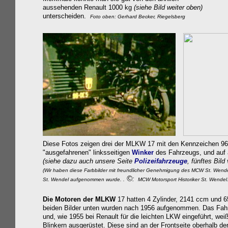
aussehenden Renault 1000 kg
(siehe Bild weiter oben)
unterscheiden.
Foto oben: Gerhard Becker, Riegelsberg
Diese Fotos zeigen drei der MLKW 17 mit den Kennzeichen 96
"ausgefahrenen" linksseitigen
Winker
des Fahrzeugs, und auf a
(siehe dazu auch unsere Seite
Polizeifahrzeuge
, fünftes Bild
(Wir haben diese Farbbilder mit freundlicher Genehmigung des MCW St. Wend
©
:
St. Wendel aufgenommen wurde. .
MCW Motorsport Historiker St. Wendel
D
ie Motoren der MLKW
17 hatten 4 Zylinder, 2141 ccm und 
beiden Bilder unten wurden nach 1956 aufgenommen. Das Fahrz
und, wie 1955 bei Renault für die leichten LKW eingeführt, wei
Blinkern ausgerüstet. Diese sind an der Frontseite oberhalb de