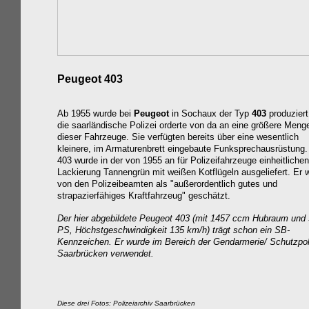
Peugeot 403
Ab 1955 wurde bei
Peugeot
in Sochaux der Typ
403
produziert
die saarländische Polizei orderte von da an eine größere Meng
dieser Fahrzeuge. Sie verfügten bereits über eine wesentlich
kleinere, im Armaturenbrett eingebaute Funksprechausrüstung.
403 wurde in der von 1955 an für Polizeifahrzeuge einheitlichen
Lackierung
Tannengrün mit weißen Kotflügeln
ausgeliefert. Er 
von den Polizeibeamten als "außerordentlich gutes und
strapazierfähiges Kraftfahrzeug" geschätzt.
Der hier abgebildete Peugeot 403 (mit 1457 ccm Hubraum und
PS, Höchstgeschwindigkeit 135 km/h) trägt schon ein SB-
Kennzeichen. Er wurde i
m Bereich der
Gendarmerie/ Schutzpol
Saarbrücken verwendet.
Diese drei Fotos: Polizeiarchiv Saarbrücken