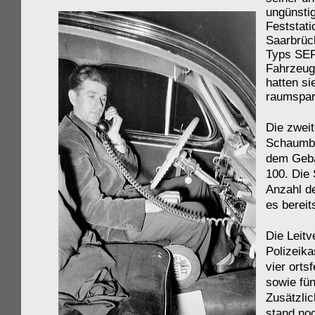
ungünstig
Feststat
Saarbrüc
Typs SEF 
Fahrzeug
hatten si
raumspar
Die zwei
Schaumber
dem Gebä
100. Die 
Anzahl d
es bereit
Die Leitv
Polizeik
vier ort
sowie fün
Zusätzli
stand noc