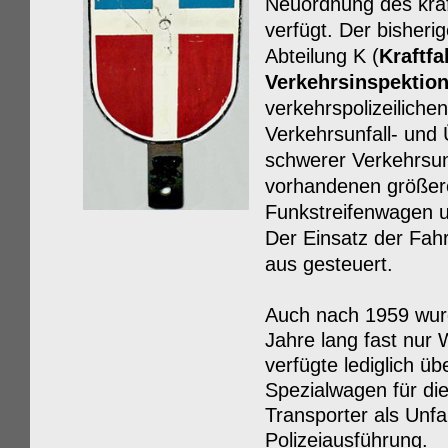
Neuordnung des kraf
verfügt. Der bisher
Abteilung K (
Kraftf
Verkehrsinspektio
verkehrspolizeilich
Verkehrsunfall- und
schwerer Verkehrsun
vorhandenen größeren
Funkstreifenwagen un
Der Einsatz der Fahr
aus gesteuert.
Auch nach 1959 wurd
Jahre lang fast nur
verfügte lediglich 
Spezialwagen für die
Transporter als Unfa
Polizeiausführung.