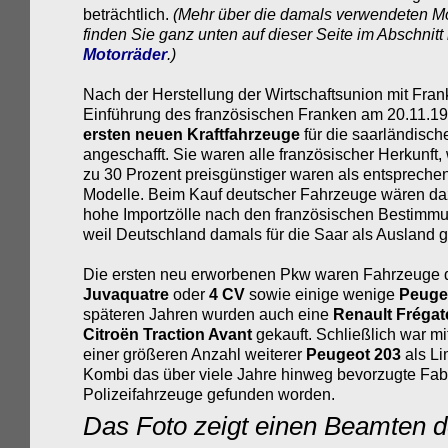
beträchtlich.
(Mehr über die damals verwendeten
Mo
finden Sie ganz unten auf dieser Seite im Abschnitt
Motorräder
.)
Nach der Herstellung der Wirtschaftsunion mit Fran
Einführung des französischen Franken am 20.11.1
ersten neuen Kraftfahrzeuge
für die saarländisch
angeschafft. Sie waren alle französischer Herkunft,
zu 30 Prozent preisgünstiger waren als entsprech
Modelle. Beim Kauf deutscher Fahrzeuge wären d
hohe Importzölle nach den französischen Bestimmu
weil Deutschland damals für die Saar als Ausland ga
Die ersten neu erworbenen Pkw waren Fahrzeuge
Juvaquatre
oder
4 CV
sowie einige wenige
Peuge
späteren Jahren wurden auch eine
Renault Fréga
Citroën Traction Avant
gekauft. Schließlich war m
einer größeren Anzahl weiterer
Peugeot 203
als L
Kombi das über viele Jahre hinweg bevorzugte Fabri
Polizeifahrzeuge gefunden worden.
Das Foto zeigt einen Beamten de