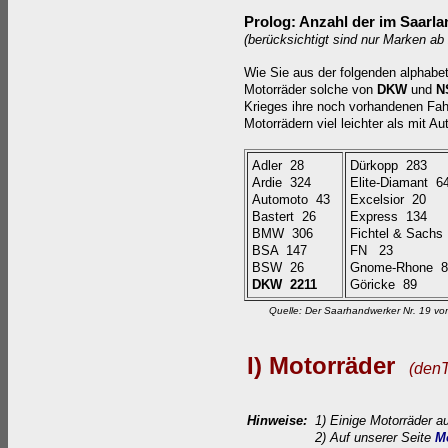
Prolog: Anzahl der im Saarlan
(berücksichtigt sind nur Marken ab 
Wie Sie aus der folgenden alphabet
Motorräder solche von
DKW
und
N
Krieges ihre noch vorhandenen Fahr
Motorrädern viel leichter als mit Au
Adler 28
Dürkopp 283
Ardie 324
Elite-Diamant 6
Automoto 43
Excelsior 20
Bastert 26
Express 134
BMW 306
Fichtel & Sachs
BSA 147
FN 23
BSW 26
Gnome-Rhone 
DKW 2211
Göricke 89
Quelle: Der Saarhandwerker Nr. 19 v
I) Motorräder
(denT
Hinweise:
1) Einige Motorräder a
2) Auf unserer Seite
M