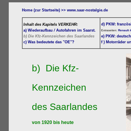
Home (zur Startseite) >>
www.s
aar-nostalgie.de
d) PKW: französ
Inhalt des Kapitels VERKEHR:
a)
Wiederaufbau
/
Autofahren
im Saarst.
Extraseiten:
Renault 
b) Die Kfz-Kennzeichen des Saarlandes
e) PKW: deutsch
c) Was bedeutete das "OE"?
f )
Motorräder un
b) Die Kfz-
Kennzeichen
des Saarlandes
von 1920 bis heute