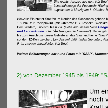
Bild rechts: Auszug aus dem Kfz-Brief
Löschfahrzeugs der Feuerwehr Hilbring
zugelassen in Merzig am 6. Oktober 1
Hinweis:
Ein breiter Streifen im Norden des Saarlandes gehörte 
1.8.1946 zur Rheinprovinz (mit Orten wie z.B. Losheim, Weiskirc
Perl, Wadern, Türkismühle u.v.a.
(siehe auf unserer Seite
Geogra
und Landeskunde
unter "Änderungen der Grenzen")
. Daher gab 
bis zum Anschluss dieser Gebiete an das Saarland keine "Saar-"
sondern
IZ-
Kennzeichen.
Ein Beispiel dafür finden Sie unten, Ab
9, im zweiten abgebildeten Kfz-Brief.
Weitere Erläuterungen dazu und Fotos mit "SAAR"- Nummerns
2) von Dezember
1945
bis 1949: "
S
Um ein
noch v
Kraftf