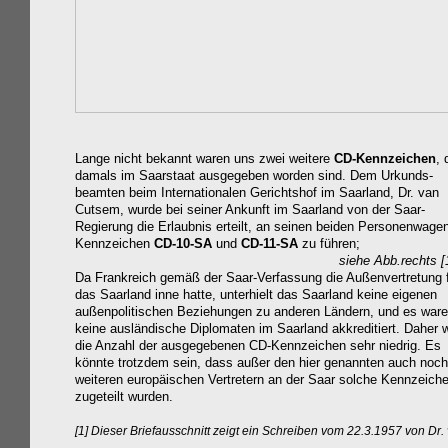
Lange nicht bekannt waren uns zwei weitere
CD-Kennzeichen
, 
damals im Saarstaat ausgegeben worden sind. Dem Urkunds-
beamten beim Internationalen Gerichtshof im Saarland, Dr. van
Cutsem, wurde bei seiner Ankunft im Saarland von der Saar-
Regierung die Erlaubnis erteilt, an seinen beiden Personenwagen
Kennzeichen
CD-10-SA
und
CD-11-SA
zu führen;
siehe Abb.rechts
[
Da Frankreich gemäß der Saar-Verfassung die Außenvertretung 
das Saarland inne hatte, unterhielt das Saarland keine eigenen
außenpolitischen Beziehungen zu anderen Ländern, und es war
keine ausländische Diplomaten im Saarland akkreditiert. Daher 
die Anzahl der ausgegebenen CD-Kennzeichen sehr niedrig. Es
könnte trotzdem sein, dass außer den hier genannten auch noch
weiteren europäischen Vertretern an der Saar solche Kennzeich
zugeteilt wurden.
[1] Dieser Briefausschnitt zeigt ein Schreiben vom 22.3.1957 von Dr.