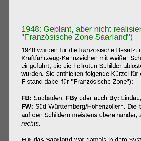
1948: Geplant, aber nicht realisier
"Französische Zone Saarland")
1948 wurden für die französische Besatz
Kraftfahrzeug-Kennzeichen mit weißer Sch
eingeführt, die die hellroten Schilder ablö
wurden. Sie enthielten folgende Kürzel für
F
stand dabei für
"F
ranzösische Zone"):
FB:
Südbaden,
FBy
oder auch
By:
Lindau
FW:
Süd-Württemberg/Hohenzollern. Die 
auf den Schildern meistens übereinander,
rechts
.
Für das Saarland
war damals in dem Syst