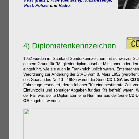
PKW (franz.),
PKW (deutsche)
,
Nutzfahrzeuge
,
Post
,
Polizei
und
Radio
.
Diplomaten
kennzeichen
4)
1952 wurden im Saarland Sonderkennzeichen mit schwarzer Schr
gelbem Grund für "Mitglieder diplomatischer Missionen oder dere
eingeführt, wie sie auch in Frankreich üblich waren. Entsprechen
Verordnung zur Änderung der StVO vom 8. März 1952 (veröffentl
des Saarlandes Nr. 13 - 1952) wurde die Serie
CD-1-SA
bis
CD-
Fahrzeuge reserviert, deren Inhaber "für eine bestimmte Zeit vo
Einfuhrzolls und sonstiger Abgaben für das Kfz befreit" waren. 
der Fall war, sollte Diplomaten eine Nummer aus der Serie
CD-1
OE
zugeteilt werden.