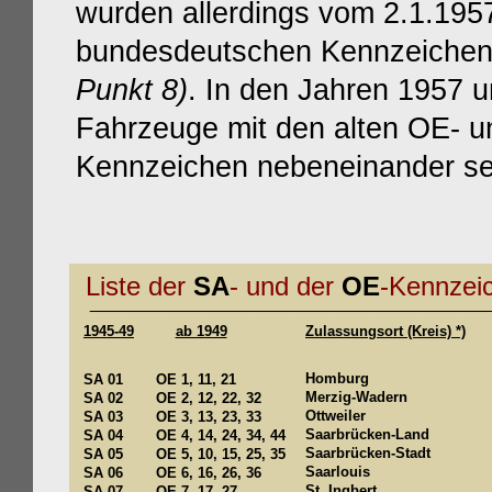
wurden allerdings vom 2.1.195
bundesdeutschen Kennzeiche
Punkt 8)
. In den Jahren 1957 
Fahrzeuge mit den alten OE- 
Kennzeichen nebeneinander 
Liste der
SA
- und der
OE
-Kennzei
________________________________________
1945-49
ab 1949
Zulassungsort (Kreis) *)
Homburg
SA 01
OE 1, 11, 21
Merzig-Wadern
SA 02
OE 2, 12, 22, 32
Ottweiler
SA 03
OE 3, 13, 23, 33
Saarbrücken-Land
SA 04
OE 4, 14, 24, 34, 44
Saarbrücken-Stadt
SA 05
OE 5, 10, 15, 25, 35
Saarlouis
SA 06
OE 6, 16, 26, 36
St. Ingbert
SA 07
OE 7, 17, 27