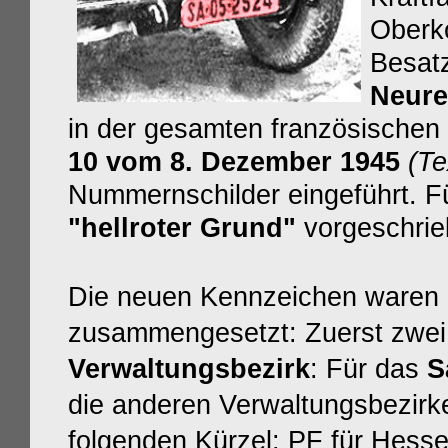
Oberk
Besat
Neure
in der gesamten französische
10 vom 8. Dezember 1945
(Te
Nummernschilder eingeführt. Fü
"hellroter Grund"
vorgeschrie
Die neuen Kennzeichen waren g
zusammengesetzt: Zuerst zwei 
Verwaltungsbezirk
:
F
ür das
S
die anderen Verwaltungsbezirk
folgenden Kürzel: PF für Hesse