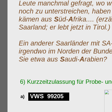
Leute manchmal gefragt, wo
w
noch zu unterstreichen, haben 
kämen aus
S
üd-
A
frika.... (er
Saarland; er lebt jetzt in Tirol.)
Ein anderer Saarländer mit S
irgendwo im Norden der Bunde
Sie etwa aus
S
audi-
A
rabien?
6
) Kurzzeitzulassung für Probe- 
VWS 99205
a)