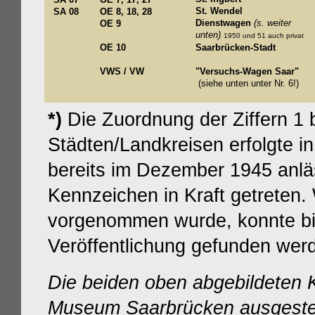
St. Wendel
SA 08
OE 8, 18, 28
Dienstwagen
(s. weiter
OE 9
unten)
1950 und 51 auch privat
OE 10
Saarbrücken-Stadt
VWS / VW
"Versuchs-Wagen Saar"
(siehe unten unter Nr. 6!)
*)
Die Zuordnung der Ziffern 1 
Städten/Landkreisen erfolgte i
bereits im Dezember 1945 anläs
Kennzeichen in Kraft getreten
vorgenommen wurde, konnte bis
Veröffentlichung gefunden we
Die beiden oben abgebildeten 
Museum Saarbrücken ausgestell