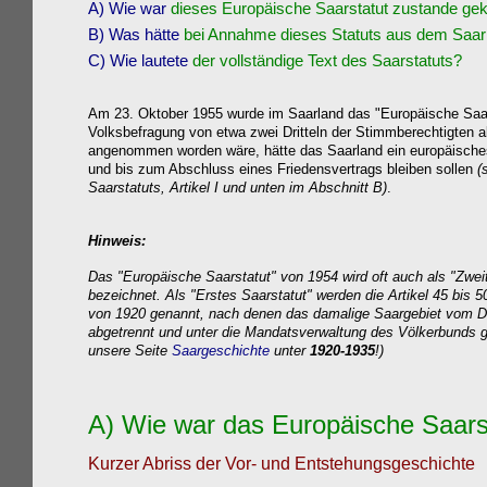
A)
Wie war
dieses
Europäische Saarstatut zustande g
B)
Was hätte
bei Annahme dieses Statuts aus dem Saarl
C)
Wie lautete
der vollständige Text des Saarstatuts?
Am 23. Oktober 1955 wurde im Saarland das "Europäische Saars
Volksbefragung von etwa zwei Dritteln der Stimmberechtigten 
angenommen worden wäre, hätte das Saarland ein europäische
und bis zum Abschluss eines Friedensvertrags
bleiben sollen
(
Saarstatuts, Artikel I und unten im Abschnitt B)
.
Hinweis:
Das "Europäische Saarstatut" von 1954 wird oft auch als "Zwei
bezeichnet. Als "Erstes Saarstatut" werden die Artikel 45 bis 5
von 1920 genannt, nach denen das damalige Saargebiet vom 
abgetrennt und unter die Mandatsverwaltung des Völkerbunds ge
unsere Seite
Saargeschichte
unter
1920-1935
!)
A
)
Wie war das
Europäische
Saars
Kurzer Abriss der Vor- und Entstehungsgeschichte