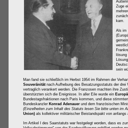
Außenm
Zuge e
mehrere
zunäch
kam.
Als im
(Europ
gemein
westli
Frankre
lösung 
Lösung
Deutsc
sein wü
Man fand sie schließlich im Herbst 1954 im Rahmen der Verh
Souveränität
nach Aufhebung des Besatzungsstatuts der drei We
vertraglich verankert werden. Die Franzosen machten ihre Zus
überstürzten sich die Ereignisse. In aller Eile wurde ein
Europä
Bundestagsfraktionen nach Paris kommen, und diese stimmten
Bundeskanzler
Konrad Adenauer
und dem französischen Mini
(Einzelheiten zum Inhalt des Statuts lesen Sie bitte unten im A
Union)
als kollektiver militärischer Beistandspakt von anfang
Im Artikel I des Saarstatuts war festgelegt worden, dass es z
Volksabstimmung"
von der Saarbevölkerung gebilligt werden mu