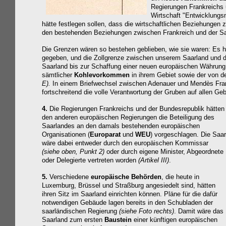
Regierungen Frankreichs u
Wirtschaft
"Entwicklungs
hätte festlegen sollen, dass die
wirtschaftlichen
Beziehungen zw
den bestehenden Beziehungen zwischen Frankreich und der Saar
Die Grenzen wären so bestehen geblieben, wie sie waren: Es h
gegeben, und die Zollgrenze zwischen unserem Saarland und d
Saarland bis zur Schaffung einer neuen europäischen Währung 
sämtlicher
Kohlevorkommen
in ihrem Gebiet sowie der von 
E).
In einem Briefwechsel zwischen Adenauer und Mendès France
fortschreitend die volle Verantwortung der Gruben auf allen Ge
4.
Die Regierungen Frankreichs und der Bundesrepublik hätten
den anderen europäischen Regierungen die Beteiligung des
Saarlandes
an den damals bestehenden europäischen
Organisationen (
Europarat
und
WEU
) vorgeschlagen. Die Saar
wäre dabei entweder durch den europäischen Kommissar
(siehe oben, Punkt 2)
oder durch eigene Minister, Abgeordnete
oder Delegierte vertreten worden
(Artikel III)
.
5.
Verschiedene
europäische Behörden
, die heute in
Luxemburg, Brüssel und Straßburg angesiedelt sind, hätten
ihren Sitz im Saarland einrichten können. Pläne für die dafür
notwendigen Gebäude lagen bereits in den Schubladen der
saarländischen Regierung
(siehe Foto rechts)
. Damit wäre das
Saarland zum ersten
Baustein
einer künftigen europäischen