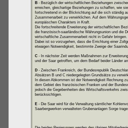
B
- Bezüglich der wirtschaftlichen Beziehungen zwische
erreichen, gleichartige Beziehungen zu schaffen, wie si
fortschreitend in der Blickrichtung auf die sich ständig
Zusammenarbeit zu verwirklichen. Auf dem Währungsgebi
europäischen Charakters in Kraft.
Die fortschreitende Erweiterung der wirtschaftlichen B
die französisch-saarländische Währungsunion und die 
wirtschaftliche Zusammenarbeit nicht in Gefahr bringen.
Dabei ist so vorzugehen, dass die Errichtung einer Zollg
etwaigen Notwendigkeit, bestimmte Zweige der Saarindus
C
- In nächster Zeit werden Maßnahmen zur Erweiterung
und der Saar getroffen, um dem Bedarf beider Länder 
D
- Zwischen Frankreich, der Bundesrepublik Deutschl
Absätzen B und C niedergelegten Grundsätze zu verwirk
In diesen Abkommen ist der Notwendigkeit Rechnung zu 
dem Gebiet des französischen Franken und der Bundesrep
jedoch die Gegebenheiten des Wirtschaftsverkehrs zwis
berücksichtigen.
E
- Die Saar wird für die Verwaltung sämtlicher Kohlen
Saarbergwerken verwalteten Grubenanlagen Sorge trage
Die beiden Regierungen werden den übrigen Mitgliedreg