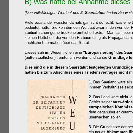
B
)
Was hätte bei Annahme dieses
(Den vollständigen Wortlaut des
2. Saarstatuts
finden Sie weite
Viele Saarländer wussten damals gar nicht so recht, was eine 
bedeutet hätte. Sie konnten den Wortlaut zwar in den von der 
studiert schon gerne trockene amtliche Texte... Man las lieber 
kleinen Heftchen, die von den Parteien eifrig als Propagandama
sachliche Information über das Statut.
Dieses sah im Wesentlichen eine
"Europäisierung" des Saa
(außerstaatlichen) Territorium werden u
nd so die
Grundlage f
Dies sind die in diesem Saarstatut festgelegten Grundzüge,
hätten bis zum Abschluss eines Friedensvertrages nicht m
1.
Das Saarland wäre ein
inneren Verhältnisse selb
2.
Das Land wäre nicht län
Gebiet seiner
auswärtige
europäischen Kommiss
dem gegenüber er verantw
überwachen sollen.
3.
Die Grundsätze der be
ein neues
Abkommen übe