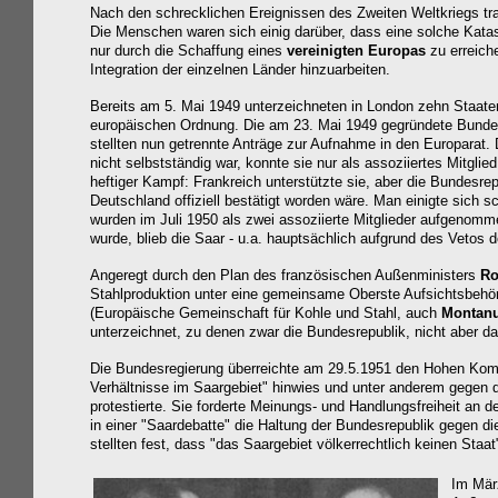
Nach den schrecklichen Ereignissen des Zweiten Weltkrie
gs tr
Die Menschen waren sich einig darüber, dass eine solche Kata
nur durch die Schaffung eines
vereinigten Europas
zu erreich
Integration der einzelnen Länder hinzuarbeiten.
Bereits am 5. Mai 1949 unterzeichneten in London zehn Staate
europäischen Ordnung. Die am 23. Mai 1949 gegründete Bunde
stellten nun getrennte Anträge zur Aufnahme in den Europarat.
nicht selbstständig war, konnte sie nur als assoziiertes Mit
heftiger Kampf: Frankreich unterstützte sie, aber die Bundesrep
Deutschland offiziell bestätigt worden wäre. Man einigte sich 
wurden im Juli 1950 als zwei assoziierte Mitglieder aufgenomm
wurde, blieb die Saar - u.a. hauptsächlich aufgrund des Vetos 
Angeregt durch den Plan des französischen Außenministers
Ro
Stahlproduktion unter eine gemeinsame Oberste Aufsichtsbehör
(Europäische Gemeinschaft für Kohle und Stahl, auch
Montan
unterzeichnet, zu denen zwar die Bundesrepublik, nicht aber da
Die Bundesregierung überreichte am 29.5.1951 den Hohen Kommi
Verhältnisse im Saargebiet" hinwies
und unter anderem gegen da
protestierte. Sie forderte Meinungs- und Handlungsfreiheit an
in einer "Saardebatte" die Haltung der Bundesrepublik gegen 
stellten fest, dass "das Saargebiet völkerrechtlich keinen Staat" 
Im Mär