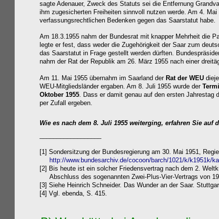
sagte Adenauer, Zweck des Statuts sei die Entfernung Grandva
ihm zugesicherten Freiheiten sinnvoll nutzen werde. Am 4. Mai
verfassungsrechtlichen Bedenken gegen das Saarstatut habe.
Am 18.3.1955 nahm der Bundesrat mit knapper Mehrheit die Pa
legte er fest, dass weder die Zugehörigkeit der Saar zum deu
das Saarstatut in Frage gestellt werden dürften. Bundespräsiden
nahm der Rat der Republik am 26. März 1955 nach einer dreitäg
Am 11. Mai 1955 übernahm im Saarland der
Rat der
WEU
diej
WEU-Mitgliedsländer ergaben. Am 8. Juli 1955 wurde der
Termi
Oktober 1955
. Dass er damit genau auf den ersten Jahrestag 
per Zufall ergeben.
Wie es nach dem 8. Juli 1955 weiterging, erfahren Sie auf
__________________
[1]
Sondersit
zung der Bundesregierung am 30. Mai 1951, Regie
http://www.bundesarchiv.de/cocoon/barch/1021/k/k1951k/k
[2] Bis heute ist ein solcher Friedensvertrag nach dem 2. Welt
Abschluss des sogenannten Zwei-Plus-Vier-Vertrags von 1990
[3] Siehe Heinrich Schneider. Das Wunder an der Saar.
Stuttga
[4] Vgl. ebenda, S. 415.