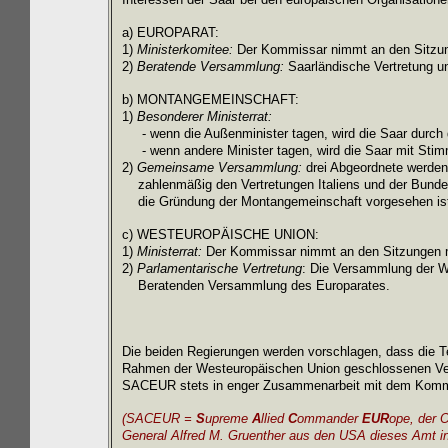
a) EUROPARAT:
1)
Ministerkomitee:
Der Kommissar nimmt an den Sitzung
2)
Beratende Versammlung:
Saarländische Vertretung un
b)
MONTANGEMEINSCHAFT:
1)
Besonderer Ministerrat:
- wenn die Außenminister tagen, wird die Saar durch 
- wenn andere Minister tagen, wird die Saar mit Stimmr
2)
Gemeinsame Versammlung:
drei Abgeordnete werden
zahlenmäßig den Vertretungen Italiens und der Bundesre
die Gründung der Montangemeinschaft vorgesehen ist
c)
WESTEUROPÄISCHE UNION:
1)
Ministerrat:
Der Kommissar nimmt an den Sitzungen mi
2)
Parlamentarische Vertretung
: Die Versammlung der W
Beratenden Versammlung des Europarates.
Die beiden Regierungen werden vorschlagen, dass die T
Rahmen der Westeuropäischen Union geschlossenen Vertra
SACEUR
stets in enger Zusammenarbeit mit dem Komm
(SACEUR =
S
upreme
A
llied
C
ommander
EUR
ope,
der 
General Alfred M. Gruenther aus den USA dieses Amt inn