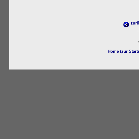
zurü
w
Home (zur Start