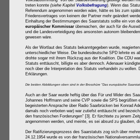
treten konnte
(
siehe Kapitel
Volksbefragung
). Wenn das Statu
Referendum angenommen worden wäre, hätte es bis zum späte
Friedensvertrages von keinem der Partner mehr geändert werden
Einhaltung der Bestimmungen des Saarstatuts sollte ein von 
europäischer Kommissar
überwachen, der auch für die Auswä
und die Landesverteidigung des ansonsten autonom bleibenden
gewesen wäre.
Als der Wortlaut des Statuts bekanntgegeben wurde, reagierten 
unterschiedlicher Weise. Die bundesdeutsche SPD lehnte es ab
drohte sogar mit ihrem Rückzug aus der Koalition. Die CDU war 
Statuts enttäuscht, billigte es aber dennoch. Adenauer kündigt
noch über die Interpretation des Statuts verhandeln zu wollen. 
Erklärungen.
Die beiden Abbildungen oben sind in der Broschüre "Das europäische Saarstat
Auch an der Saar wurde heftig über das Für und Wider des Saar
Johannes Hoffmann und seine CVP sowie die SPS begrüßten es
begeisterten Ansprache über Radio Saarbrücken bei Konrad Ade
damals noch verboten war) war zutiefst enttäuscht
und bezeich
den französischen Forderungen" [3]. Er
fürchtete zu jenem Zei
angenommen werden, und meinte, es sei absurd zu glauben, die
Der Ratifizierungsprozess des Saarstatuts zog sich über mehr
24.12.1954 wurde es von der französischen Nationalversamml