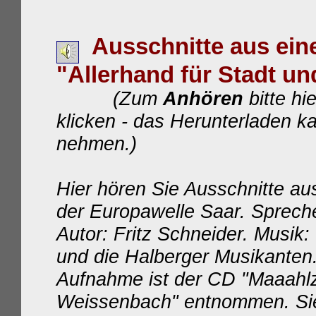
Ausschnitte aus ein
"Allerhand für Stadt u
(
Z
um
Anhören
bitte hi
k
licken
-
das Herunterladen k
nehmen.
)
Hier hören Sie Ausschnitte a
der Europawelle Saar. Spreche
Autor: Fritz Schneider. Musik
und die Halberger Musikanten. 
Aufnahme ist der CD "Maaahlze
Weissenbach" entnommen. Si