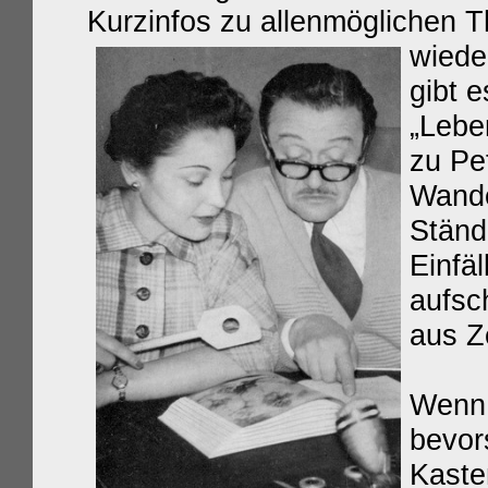
Kurzinfos zu allenmöglichen 
wiede
gibt e
„Lebe
zu Pe
Wande
Ständi
Einfäl
aufsc
aus Ze
Wenn 
bevor
Kaste