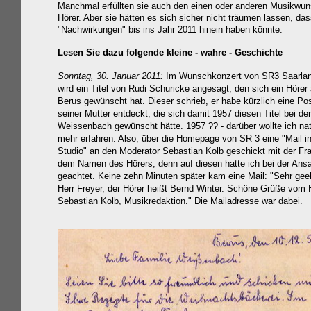
Manchmal erfüllten sie auch den einen oder anderen Musikwun
Hörer. Aber sie hätten es sich sicher nicht träumen lassen, das
"Nachwirkungen" bis ins Jahr 2011 hinein haben könnte.
Lesen Sie dazu folgende kleine - wahre - Geschichte
Sonntag, 30. Januar 2011:
Im Wunschkonzert von SR3 Saarlan
wird ein Titel von Rudi Schuricke angesagt, den sich ein Hörer
Berus gewünscht hat. Dieser schrieb, er habe kürzlich eine Po
seiner Mutter entdeckt, die sich damit 1957 diesen Titel bei de
Weissenbach gewünscht hätte. 1957 ?? - darüber wollte ich nat
mehr erfahren. Also, über die Homepage von SR 3 eine "Mail i
Studio" an den Moderator Sebastian Kolb geschickt mit der Fr
dem Namen des Hörers; denn auf diesen hatte ich bei der Ansa
geachtet. Keine zehn Minuten später kam eine Mail:
"Sehr gee
Herr Freyer
,
der Hörer heißt Bernd Winter. Schöne Grüße vom 
Sebastian Kolb, Musikredaktion." Die Mailadresse war dabei.