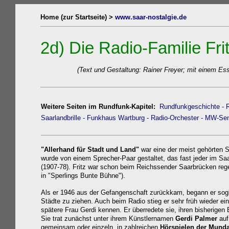
Home (zur Startseite) >
www.saar-nostalgie.de
2d) Die Radio-Familie Fr
(Text und Gestaltung: Rainer Freyer; mit einem Es
Weitere Seiten im Rundfunk-Kapitel:
Rundfunkgeschichte
- 
Saarlandbrille
- Funkhaus Wartburg
-
Radio-Orchester
- MW-Sen
"Allerhand für Stadt und Land"
war eine der meist gehörten 
wurde von einem Sprecher-Paar gestaltet, das fast jeder im Sa
(1907-78). Fritz war schon beim Reichssender Saarbrücken rege
in "Sperlings Bunte Bühne").
Als er 1946 aus der Gefangenschaft zurückkam, begann er sogle
Städte zu ziehen. Auch beim Radio stieg er sehr früh wieder ein,
spätere Frau Gerdi kennen. Er überredete sie, ihren bisherigen
Sie trat zunächst unter ihrem Künstlernamen
Gerdi Palmer
auf
gemeinsam oder einzeln, in zahlreichen
Hörspielen der Mund