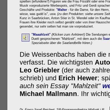
spielten (erfundene?) Figuren wie die Frau Fissähl oder eine Fr
Musik vorproduzierte Werbespots, und Fritz und Gerdi sprachen 
Geschäfte und Produkte:
"
Walter
- für die Dame, für den Herrn, 
wisse, was gudd is", usw.
(zu den Produkten: siehe unsere Sei
Kunz in Saarbrücken, Anton Stier in St. Wendel oder im Kaufha
Frauen ihre Kleider noch selbst genäht oder von ihrer Hausschn
gesendet, nur sehr selten hat man sie vorproduziert.
"Maaahlzeit"
(Klicken zum Anhören!)
Die Sendungen en
Duett gesprochenen "Mahlzeit",
mit dem auch die
Saar
Spezialseite über die Saarlandbrille hören.)
Die Weissenbachs haben die me
verfasst. Die wichtigsten
Auto
Leo Griebler
(der auch zahlre
schrieb) und
Erich Hewer
; sp
auch sein Essay
"Mahlzeit"
we
Michael Mallmann
. Ihr wicht
Dr. Franz-Josef Reichert, SR-Programmdirektor Hörfunk i.R.