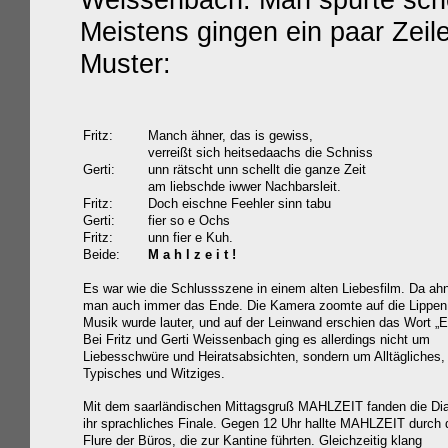
Weissenbach. Man spürte sch
Meistens gingen ein paar Zei
Muster:
Fritz:
Manch ähner, das is gewiss,
verreißt sich heitsedaachs die Schniss
Gerti:
unn rätscht unn schellt die ganze Zeit
am liebschde iwwer Nachbarsleit.
Fritz:
Doch eischne Feehler sinn tabu
Gerti:
fier so e Ochs
Fritz:
unn fier e Kuh.
Beide:
M a h l z e i t !
Es war wie die Schlussszene in einem alten Liebesfilm. Da ah
man auch immer das Ende. Die Kamera zoomte auf die Lippen,
Musik wurde lauter, und auf der Leinwand erschien das Wort „E
Bei Fritz und Gerti Weissenbach ging es allerdings nicht um
Liebesschwüre und Heiratsabsichten, sondern um Alltägliches,
Typisches und Witziges.
Mit dem saarländischen Mittagsgruß MAHLZEIT fanden die Di
ihr sprachliches Finale. Gegen 12 Uhr hallte MAHLZEIT durch 
Flure der Büros, die zur Kantine führten. Gleichzeitig klang