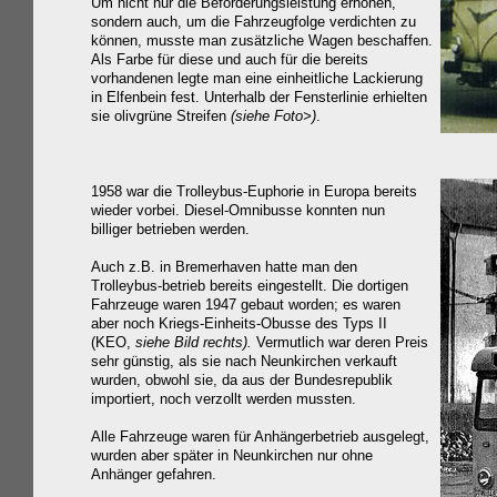
Um nicht nur die Beförderungsleistung erhöhen,
sondern auch, um die Fahrzeugfolge verdichten zu
können, musste man zusätzliche Wagen beschaffen.
Als Farbe für diese und auch für die bereits
vorhandenen legte man eine einheitliche Lackierung
in Elfenbein fest. Unterhalb der Fensterlinie erhielten
sie olivgrüne Streifen
(siehe Foto>)
.
1958 war die Trolleybus-Euphorie in Europa bereits
wieder vorbei. Diesel-Omnibusse konnten nun
billiger betrieben werden.
Auch z.B. in Bremerhaven hatte man den
Trolleybus-betrieb bereits eingestellt. Die dortigen
Fahrzeuge waren 1947 gebaut worden; es waren
aber noch Kriegs-Einheits-Obusse des Typs II
(KEO,
siehe Bild rechts)
.
Vermutlich war deren Preis
sehr günstig, als sie nach Neunkirchen verkauft
wurden, obwohl sie, da aus der Bundesrepublik
importiert, noch verzollt werden mussten.
Alle Fahrzeuge waren für Anhängerbetrieb ausgelegt,
wurden aber später in Neunkirchen nur ohne
Anhänger gefahren.