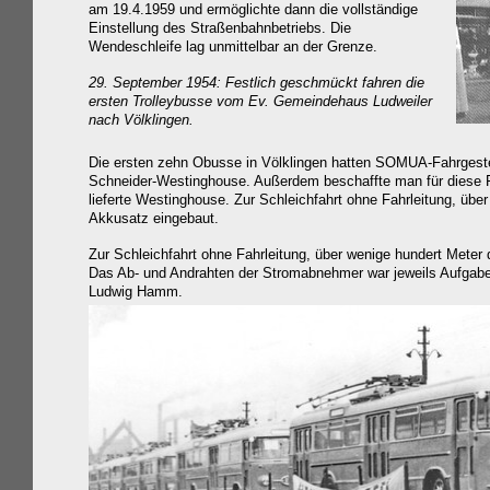
am 19.4.1959 und ermöglichte dann die vollständige
Einstellung des Straßenbahnbetriebs. Die
Wendeschleife lag unmittelbar an der Grenze.
29. September 1954: Festlich geschmückt fahren die
ersten
Trol
ley
bus
se
vom Ev. Gemeinde
haus Ludweiler
nach V
ölklingen.
Die ersten zehn Obusse in Völklingen hatten SOMUA-Fahrgestel
Schneider-Westinghouse. Außerdem beschaffte man für diese 
lieferte Westinghouse. Zur Schleichfahrt ohne Fahrleitung, übe
Akkusatz eingebaut.
Zur Schleichfahrt ohne Fahrleitung, über wenige hundert Meter
Das Ab- und Andrahten der Stromabnehmer war jeweils Aufgabe
Ludwig Hamm.