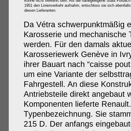
könne nicht verkehrt sein. Als d
ie
nahegelegene
Stadt
Forbach
1951 den Linienverkehr aufnahm, entschloss sie sich ebenfalls
diesen Lieferanten.
Da Vétra schwerpunktmäßig e
Karosserie und mechanische T
werden. Für den damals aktue
Karosseriewerk Genève in Ivry
ihrer Bauart nach “caisse pout
um eine Variante der selbstt
Fahrgestell. An diese Konstru
Antriebsteile direkt angebaut
Komponenten lieferte Renault.
Typenbezeichnung. Sie stam
215 D. Der anfangs eingebaut