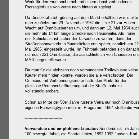
Werk für den Einmannbetrieb mit einem damit verbundenen
Passagierfluss von vorne nach hinten ausgelegt.
Da Dieselkraftstoff günstig auf dem Markt erhältlich war, stellte
man zunächst am 29. November 1962 die Linie 21 zur Hohen
Wacht auf Omnibusbetrieb um, und dann am 12. Mai 1964 auc
die mehr als 14 km lange Strecke nach Heusweiler. Als Ironie
des Schicksals ist sicher die Tatsache zu werten, dass der
Straßenbahnverkehr
in Saarbrücken
erst später, nämlich am 22
Mai 1965, eingestellt wurde. Im Fuhrpark befanden sich danach
nur noch 221 Omnibusse, die ausschließlich von Chausson un
MAN hergestellt waren.
Da man für die siebzehn noch vorhandenen Trolleybusse keine
Käufer mehr finden konnte, wurden sie alle verschrottet. Der
Omnibus mit Verbrennungsmotor hatte den Markt für die
gleislose Personenbeförderung auf der Straße nahezu
vollständig erobert.
Schon ab Mitte der 50er Jahre rüstete Vétra nur noch Omnibuss
eigenen Fahrzeugtypen mehr im Programm. 1964 stellte die Fir
------------------------------
Verwendete und empfohlene Literatur:
Sonderdruck:
75 Jahr
100 bewegte Jahre, die Saartal-Linien, 1892-1992 Janson, Karl