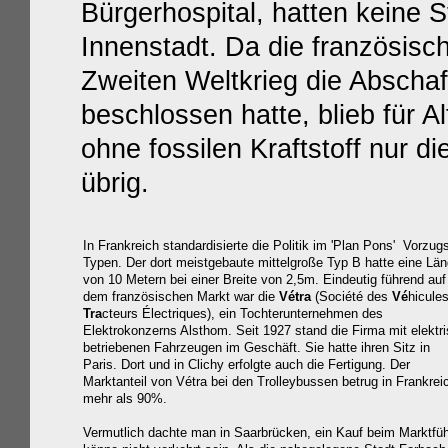
Bürgerhospital, hatten keine 
Innenstadt.
Da die französisch
Zweiten Weltkrieg die Abscha
beschlossen hatte, blieb für A
ohne fossilen Kraftstoff nur d
übrig.
In Frankreich standardisierte die Politik im 'Plan Pons' Vorzug
Typen.
Der dort meistgebaute
mittelgroße Typ B
hatte eine Lä
von 10 Metern bei einer Breite von 2,5m. Eindeutig führend auf
dem französischen Markt war die
Vétra
(Société des
Vé
hicules
Tra
cteurs Électriques), ein Tochterunternehmen des
Elektrokonzerns Alsthom. Seit 1927 stand die Firma mit elektr
betriebenen Fahrzeugen im Geschäft. Sie hatte ihren Sitz in
Paris. Dort und in Clichy erfolgte auch die Fertigung. Der
Marktanteil von Vétra bei den Trolleybussen betrug in Frankrei
mehr als 90%.
Vermutlich dachte man in Saarbrücken, ein Kauf beim Marktfüh