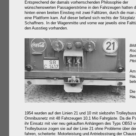
Entsprechend der damals vorherrschenden Philosophie der
wünschenswerten Passagierströme in den Fahrzeugen hatten d
hinten einen breiten Einstieg mit zwei Falttüren, durch die man 
eine Plattform kam. Auf dieser befand sich rechts der Sitzplatz
Schaffners. In der Wagenmitte und vorne war jeweils eine Falttü
den Ausstieg vorhanden.
Bild
Roc
Bem
Pfe
Am 
Hau
bet
Die
Hau
1954 wurden auf den Linien 21 und 10 mit siebzehn Trolleybuss
Omnibusnetz mit 48 Fahrzeugen 10,1 Mio Fahrgäste. Da die Pa
ihr Einsatz mit vier neu gekauften Anhängern des Typs OB53 vo
Trolleybusse zogen sie auf der Linie 21 ohne Probleme über d
fahren, scheiterte: Motorleistung und Antriebsstrang der Cha