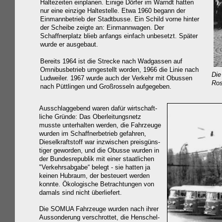
Haltezeiten einplanen. Einige Dörfer im Warndt hatten
nur eine einzige Haltestelle. Etwa 1960 begann der
Einmannbetrieb der Stadtbusse. Ein Schild vorne hinter
der Scheibe zeigte an: Einmannwagen. Der
Schaffnerplatz blieb anfangs einfach unbesetzt. Später
wurde er ausgebaut.
Bereits 1964 ist die Strecke nach Wadgassen auf
Omnibusbetrieb umgestellt worden, 1966 die Linie nach
Die
Ludweiler. 1967 wurde auch der Verkehr mit Obussen
Ros
nach Püttlingen und Großrosseln aufgegeben.
Ausschlaggebend waren dafür wirtschaft-
liche Gründe: Das Oberleitungsnetz
musste unterhalten werden, die Fahrzeuge
wurden im Schaffnerbetrieb gefahren,
Dieselkraftstoff war inzwischen preisgüns-
tiger geworden,
und die Obusse wurden in
der Bundesrepublik mit einer staatlichen
"Verkehrsabgabe“ belegt - sie hatten ja
keinen Hubraum, der besteuert werden
konnte. Ökologische Betrachtungen von
damals sind nicht überliefert.
Die SOMUA Fahrzeuge wurden nach ihrer
Aussonderung verschrottet, die Henschel-