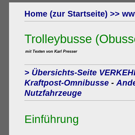
Home (zur Startseite) >>
www
Trolleybusse (
Obuss
mit
Texte
n
von Karl Presser
> Übersichts-Seite VERKE
Kraftpost-Omnibusse
-
And
Nutzfahrzeuge
Einführung