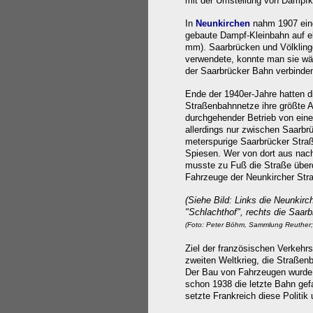
mit der Umstellung von Dampfkr
In
Neunkirchen
nahm 1907 eine 
gebaute Dampf-Kleinbahn auf el
mm). Saarbrücken und Völkling
verwendete, konnte man sie wä
der Saarbrücker Bahn verbinde
Ende der 1940er-Jahre hatten d
Straßenbahnnetze ihre größte A
durchgehender Betrieb von ein
allerdings nur zwischen Saarbr
meterspurige Saarbrücker Stra
Spiesen. Wer von dort aus nach
musste zu Fuß die Straße über
Fahrzeuge der Neunkircher St
(Siehe Bild: Links die Neunkirc
"Schlachthof", rechts die Saar
(Foto: Peter Böhm, Sammlung Reuther; 
Ziel der französischen Verkehrs
zweiten Weltkrieg, die Straßen
Der Bau von Fahrzeugen wurde d
schon 1938 die letzte Bahn ge
setzte Frankreich diese Politik 