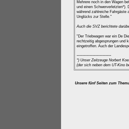
Mehrere noch in den Wagen befi
und einen Schwerverletzten*).
während zahlreiche Fahrgäste 
Unglücks zur Stelle."
Auch die SVZ berichtete darüb
"Der Triebwagen war ein De Diet
rechtzeitig abgesprungen und k
eingetroffen. Auch der Landesp
------------------------
*) Unser Zeitzeuge
Norbert Koe
(der sich neben dem UT-Kino b
Unsere fünf Seiten zum Them