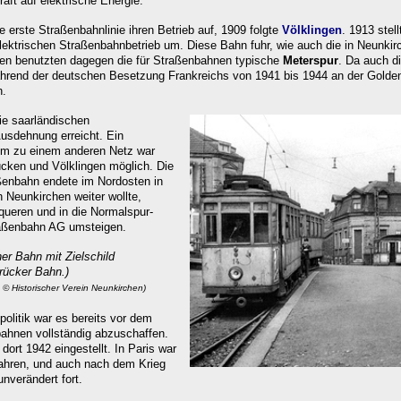
aft auf elektrische Energie.
erste Straßenbahnlinie ihren Betrieb auf, 1909 folgte
Völklingen
. 1913 stel
ektrischen Straßenbahnbetrieb um. Diese Bahn fuhr, wie auch die in Neunkir
en benutzten dagegen die für Straßenbahnen typische
Meterspur
. Da auch d
hrend der deutschen Besetzung Frankreichs von 1941 bis 1944 an der Golde
n.
ie saarländischen
usdehnung erreicht. Ein
em zu einem anderen Netz war
ücken und Völklingen möglich. Die
ßenbahn endete im Nordosten in
 Neunkirchen weiter wollte,
queren und in die Normalspur-
raßenbahn AG umsteigen.
her Bahn mit Zielschild
brücker Bahn.)
© Historischer Verein Neunkirchen)
politik war es bereits vor dem
bahnen vollständig abzuschaffen.
ort 1942 eingestellt. In Paris war
fahren, und auch nach dem Krieg
unverändert fort.