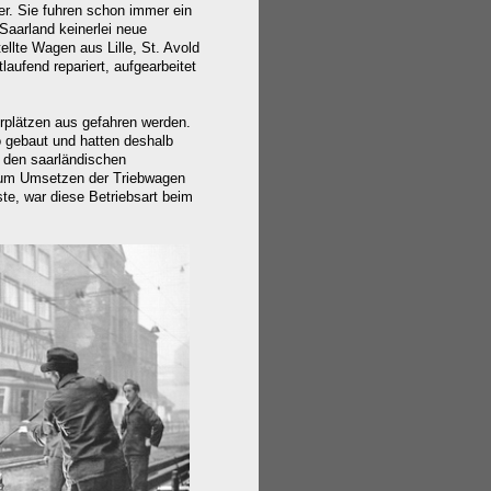
er. Sie fuhren schon immer ein
aarland keinerlei neue
llte Wagen aus Lille, St. Avold
aufend repariert, aufgearbeitet
rplätzen aus gefahren werden.
 gebaut und hatten deshalb
 den saarländischen
zum Umsetzen der Triebwagen
te, war diese Betriebsart beim