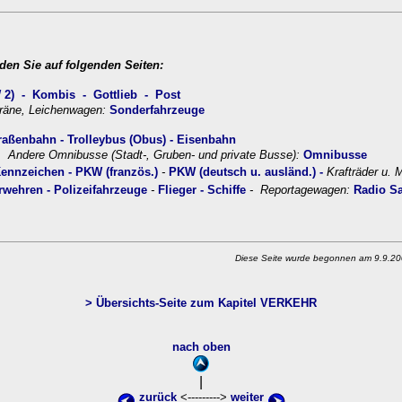
nden Sie auf folgenden Seiten:
 2)
- Kombis -
Gottlieb -
Post
Kräne, Leichenwagen:
Sonderfahrzeuge
raßenbahn
- Trolleybus (Obus) -
Eisenbahn
.
Andere Omnibusse
(Stadt-, Gruben- und private Busse):
Omnib
uss
e
Kennzeichen
- PKW (französ.)
-
PKW (deutsch u. ausländ.) -
Krafträder u. M
rwehren
- Polizeifahrzeuge
-
Flieger
- Schiffe
- Reportagewagen:
Radio S
Diese Seite wurde begonnen am 9.9.200
>
Übersichts-Seite zum Kapitel VERKEHR
nach oben
|
zurück
<--------->
weiter