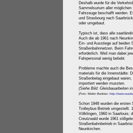
Deshalb wurde für die Verkehrs
Sammelsurium aller möglichen 
Fahrzeuge beschafft werden. Es
und Strasbourg nach Saarbrücke
oder umgebaut.
Typisch ist, dass alle saarlän
Auch die ab 1961 nach Neunkir
Ein- und Ausstiege auf beiden
Straßenbahnnetzen. Beim Fahre
erforderlich. Weil man dabei j
Fahrpersonal wenig beliebt.
Probleme machte auch die Besc
materials für die Innenstädte: D
Straßenbelag eingebaut waren, 
importiert werden mussten.
(Siehe Bild: Gleisbauarbeiten i
(Foto: Walter Barbian:
http://www.saarl
Schon 1948 wurden die ersten S
Trolleybus-Betrieb umgestellt. 
Völklingen, 1960 in Saarlouis; 
Creutzwald wurde 1961 stillgele
Straßenbahnbetrieb in Saarbrüc
Neunkirchen.