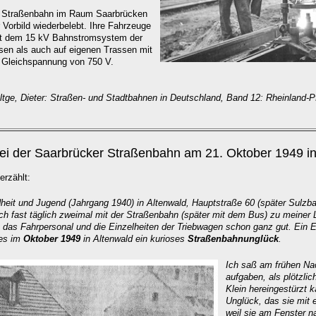
ie Straßenbahn im Raum Saarbrücken
 Vorbild wiederbelebt. Ihre Fahrzeuge
mit dem 15 kV Bahnstromsystem der
sen als auch auf eigenen Trassen mit
n Gleichspannung von 750 V.
ltge, Dieter: Straßen- und Stadtbahnen in Deutschland, Band 12: Rheinland-P
i der Saarbrücker Straßenbahn am 21. Oktober 1949 in
rzählt:
eit und Jugend (Jahrgang 1940) in Altenwald, Hauptstraße 60 (später Sulzbac
ch fast täglich zweimal mit der Straßenbahn (später mit dem Bus) zu meiner L
e das Fahrpersonal und die Einzelheiten der Triebwagen schon ganz gut. Ein 
es im
Oktober 1949
in Altenwald ein kurioses
Straßenbahnunglück
.
Ich
saß am frühen Nac
aufgaben, als plötzli
Klein hereingestürzt 
Unglück, das sie mit 
weil sie am Fenster 