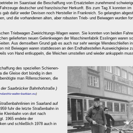
betriebe im Saarstaat die Beschaffung von Ersatzteilen zunehmend schwierig
Fahrzeuge deutscher und französischer Herkunft. Bis zum Tag X konnten im S
 gab dafür weder Devisen noch Hersteller in Frankreich. So gelangten abgeste
n, und die vorhandenen alten, aber robusten Trieb- und Beiwagen wurden fortl
dischen Triebwagen Zweirichtungs-Wagen waren. Sie konnten von beiden Fahre
chen gelieferten neuen Gelenkwagen der Maschinenfabrik Esslingen waren so
 Seiten. Aus demselben Grund gab es auch nur sehr wenige Wendeschleifen in
n mit Beiwagen waren stattdessen an den Endhaltestellen Ausweichgleise 
eweils von Hand entkuppeln, die Weichen umstellen und wieder ankuppeln muss
haffung des speziellen Schienen-
a die Gleise dort bündig in den
benötigte man Rillenschienen, die
n der Saarbrücker Bahnhofstraße.)
andarchiv-walter-barbian.eu
)
traßenbahnlinien im Saarland auf
1959 fuhr die letzte Straßenbahn in
die Kleinbahn von dort nach
gt. 1965 endete der
ken und schließlich 1978 auch in