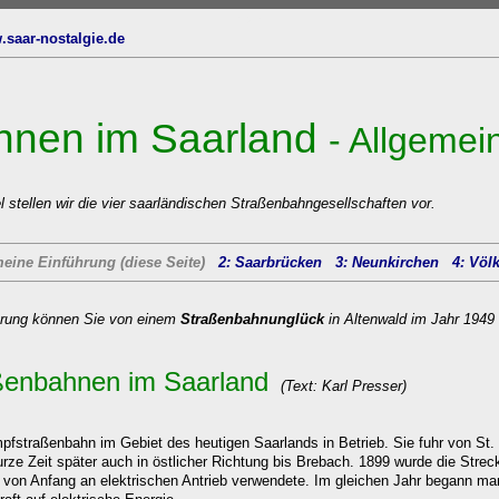
oben
.saar-nostalgie.de
hnen im Saarland
- Allgemei
 stellen wir die vier saarländischen Straßenbahngesellschaften vor.
eine Einführung (diese Seite)
2: Saarbrücken
3: Neunkirchen
4: Völ
hrung können Sie von einem
Straßenbahnunglück
in Altenwald im Jahr 1949 
aßenbahnen im Saarland
(Text:
Karl Presser)
mpfstraßenbahn im Gebiet des heutigen Saarlands in Betrieb. Sie fuhr von St.
rze Zeit später auch in östlicher Richtung bis Brebach. 1899 wurde die Stre
an von Anfang an elektrischen Antrieb verwendete. Im gleichen Jahr begann ma