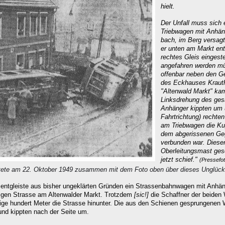
hielt.
Der Unfall muss sich 
Triebwagen mit Anhän
bach, im Berg versag
er unten am Markt ent
rechtes Gleis eingeste
angefahren werden mü
offenbar neben den Ge
des Eckhauses Krauth
"Altenwald Markt" kam
Linksdrehung des ge
Anhänger kippten um un
Fahrtrichtung) rechten
am Triebwagen die Kup
dem abgerissenen Ge
verbunden war. Diese
Oberleitungsmast gesc
jetzt schief."
(Pressefot
htete am 22. Oktober 1949 zusammen mit dem Foto oben über dieses Unglück
entgleiste aus bisher ungeklärten Gründen ein Strassenbahnwagen mit Anhäng
igen Strasse am Altenwalder Markt. Trotzdem
[sic!]
die Schaffner der beiden
nige hundert Meter die Strasse hinunter. Die aus den Schienen gesprungenen 
und kippten nach der Seite um.