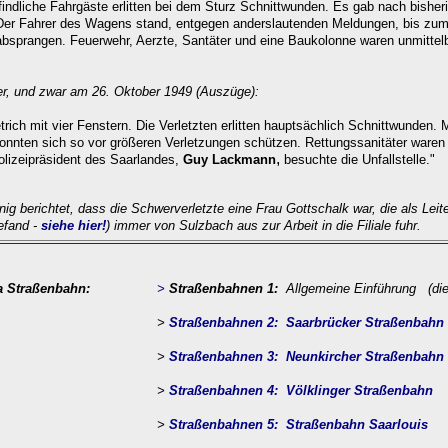
ndliche Fahrgäste erlitten bei dem Sturz Schnittwunden. Es gab nach bisher
 Der Fahrer des Wagens stand, entgegen anderslautenden Meldungen, bis zum
absprangen. Feuerwehr, Aerzte, Santäter und eine Baukolonne waren unmitte
er, und zwar am 26. Oktober 1949 (Auszüge):
rich mit vier Fenstern. Die Verletzten erlitten hauptsächlich Schnittwunden.
onnten sich so vor größeren Verletzungen schützen. Rettungssanitäter waren
,
olizeipräsident des Saarlandes,
Guy Lackmann
besuchte die Unfallstelle."
nig
berichtet, dass die Schwerverletzte
eine Frau Gottschalk war, die
als Lei
efand -
siehe hier!
) immer von Sulzbach aus zur Arbeit in die Filiale fuhr.
a Straßenbahn:
>
Straßenbahnen 1:
Allgemeine Einführung (die
>
Straßenbahnen 2: Saarbrücker Straßenbahn
>
Straßenbah
nen 3: Neunkircher Straßenbahn
>
Straßenbahnen 4: Völklinger Straßenbahn
>
Straßenbahnen 5:
Straßenbahn Saarlouis