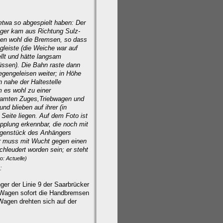
etwa so abgespielt haben: Der
ger kam aus Richtung Sulz-
ten wohl die Bremsen, so dass
gleiste (die Weiche war auf
llt und hätte langsam
ssen). Die Bahn raste dann
gengeleisen weiter; in Höhe
 nahe der Haltestelle
 es wohl zu einer
samten Zuges,Triebwagen und
d blieben auf ihrer (in
 Seite liegen. Auf dem Foto ist
plung erkennbar, die noch mit
genstück des Anhängers
r muss mit Wucht gegen einen
hleudert worden sein; er steht
o: Actuelle)
:
er der Linie 9 der Saarbrücker
 Wagen sofort die Handbremsen
Wagen drehten sich auf der