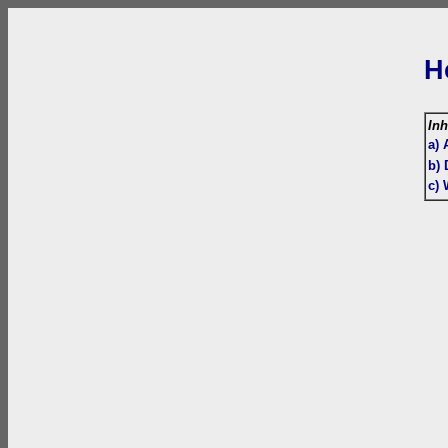
H
Inh
a)
b) 
c) 