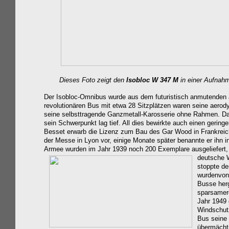
Dieses Foto zeigt den
Isobloc
W 347 M
in einer Aufnahm
Der Isobloc-Omnibus wurde aus dem futuristisch anmutenden
revolutionären Bus mit etwa 28 Sitzplätzen waren seine aerod
seine selbsttragende Ganzmetall-Karosserie ohne Rahmen. Dadu
sein Schwerpunkt lag tief. All dies bewirkte auch einen gerin
Besset erwarb die Lizenz zum Bau des Gar Wood in Frankreich
der Messe in Lyon vor, einige Monate später benannte er ihn 
Armee wurden im Jahr 1939 noch 200 Exemplare ausgeliefert, 
deutsche 
stoppte de
wurdenvon 
Busse herg
sparsamere
Jahr 1949 
Windschutz
Bus seine 
übermächti