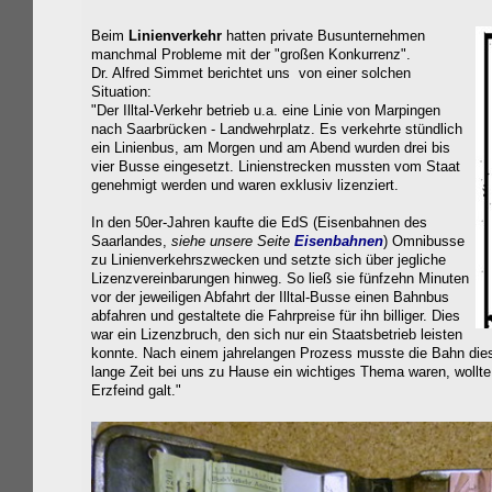
Beim
Linienverkehr
hatten private Busunternehmen
manchmal Probleme mit der "großen Konkurrenz".
Dr. Alfred Simmet berichtet uns von einer solchen
Situation:
"Der Illtal-Verkehr betrieb u.a. eine Linie von Marpingen
nach Saarbrücken - Landwehrplatz. Es verkehrte stündlich
ein Linienbus, am Morgen und am Abend wurden drei bis
vier Busse eingesetzt. Linienstrecken mussten vom Staat
genehmigt werden und waren exklusiv lizenziert.
In den 50er-Jahren kaufte die EdS (Eisenbahnen des
Saarlandes,
siehe unsere Seite
Eisenbahnen
) Omnibusse
zu Linienverkehrszwecken und setzte sich über jegliche
Lizenzvereinbarungen hinweg. So ließ sie fünfzehn Minuten
vor der jeweiligen Abfahrt der Illtal-Busse einen Bahnbus
abfahren und gestaltete die Fahrpreise für ihn billiger. Dies
war ein Lizenzbruch, den sich nur ein Staatsbetrieb leisten
konnte. Nach einem jahrelangen Prozess musste die Bahn diese L
lange Zeit bei uns zu Hause ein wichtiges Thema waren, wollte 
Erzfeind galt."