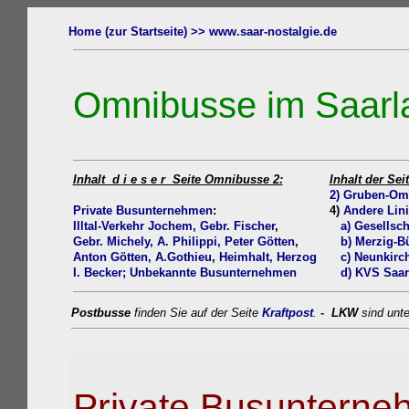
Home (zur Startseite) >>
www.saar-nostalgie.de
Omnibusse
im Saarl
Inhalt d i e s e r Seite Omnibusse 2:
Inhalt der Sei
2) Gruben-Om
Private Busunternehmen
:
4)
Andere Lini
Illtal-Verkehr Jochem,
Gebr. Fischer
,
a)
Gesellsch
Gebr. Michely,
A. Philippi,
Peter Götten
,
b)
Merzig-B
Anton Götten
, A.Gothieu
,
Heimhalt,
Herzog
c) Neunkirch
I. Becker;
Unbekannte Busunternehmen
d) KVS Saar
Postbusse
finden Sie auf der Seite
Kraftpost
.
-
LKW
sind unt
Private Busuntern