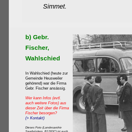
Simmet.
b)
Gebr
.
Fischer
,
Wahlschied
In Wahlschied (heute zur
Gemeinde Heusweiler
gehörend) war die Firma
Gebr. Fischer ansässig.
Wer kann Infos (evtl.
auch weitere Fotos) aus
dieser Zeit über die Firma
Fischer besorgen?
(> Kontakt)
Dieses Foto (Landesarchiv
Saarbrücken, B1283C) ist auch