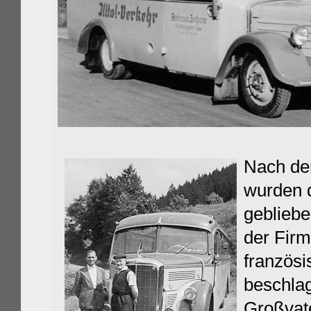
Nach de
wurden d
geblieb
der Firm
französi
beschla
Großvate