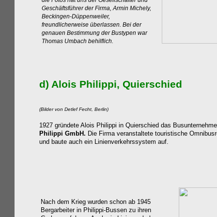
die Fotos hat uns der Gesellschafter und
Geschäftsführer der Firma, Armin Michely,
Beckingen-Düppenweiler,
freundlicherweise überlassen. Bei der
genauen Bestimmung der Bustypen war
Thomas Umbach behilflich.
d) Alois
Philippi
, Quierschied
(Bilder von Detlef Fecht, Berlin)
1927 gründete Alois Philippi in Quierschied das Busunternehm
Philippi GmbH.
Die Firma veranstaltete touristische Omnibus
und baute auch ein Linienverkehrssystem auf.
Nach dem Krieg wurden schon ab 1945
Bergarbeiter in Philippi-Bussen zu ihren