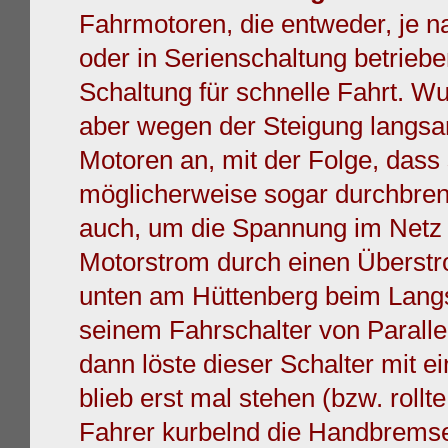
Fahrmotoren,
die entweder, je n
oder in
Serienschaltung betriebe
Schaltung
für schnelle Fahrt. W
aber wegen der Steigung langsam
Motoren an, mit der
Folge, dass
möglicherweise sogar durchbrenn
auch, um die Spannung im Netz n
Motorstrom durch einen Überstr
unten am Hüttenberg beim Langs
seinem Fahrschalter
von Paralle
dann
löste
dieser S
chalter
mit e
blieb erst mal
stehen (bzw. rollt
Fahrer kurbelnd die
Handbrems