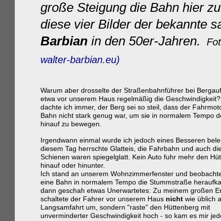
große Steigung die Bahn hier z
diese vier Bilder der bekannte 
Barbian
in den 50er-Jahren.
Fot
walter-barbian.eu)
Warum aber drosselte der Straßenbahnführer bei Bergauf
etwa vor unserem Haus regelmäßig die Geschwindigkeit?
dachte ich immer, der Berg sei so steil, dass der Fahrmot
Bahn nicht stark genug war, um sie in normalem Tempo 
hinauf zu bewegen.
Irgendwann einmal wurde ich jedoch eines Besseren bele
diesem Tag herrschte Glatteis, die Fahrbahn und auch di
Schienen waren spiegelglatt. Kein Auto fuhr mehr den Hü
hinauf oder hinunter.
Ich stand an unserem Wohnzimmerfenster und beobachte
eine Bahn in normalem Tempo die Stummstraße heraufk
dann geschah etwas Unerwartetes: Zu meinem großen E
schaltete der Fahrer vor unserem Haus
nicht
wie üblich 
Langsamfahrt um, sondern "raste" den Hüttenberg mit
unverminderter Geschwindigkeit hoch - so kam es mir jede