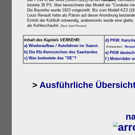
leistete 35 PS. Man bezeichnete das Modell als "Conduite inté
Die Baureihe wurde 1923 vorgestellt. Bis zum Modell KZ3 (192
Louis Renault hatte als Patron auf dieser Anordnung bestande
Eintritt der Kühlluft notwendig, andererseits wurde eine glat
als Kohleschaufel.
(Text: Karl Presser)
Inhalt des Kapitels VERKEHR:
d) PKW: französ
a)
Wiederaufbau
/
Autofahren
im Saarst.
Extraseiten:
Renaul
b) Die Kfz-Kennzeichen des Saarlandes
e) PKW deutsch
c) Was bedeutete das "OE"?
f )
Motorräder u
>
Ausführliche Übersich
n