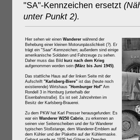
"SA"-Kennzeichen ersetzt
(Näh
unter Punkt 2).
Hier sehen wir einen
Wanderer
während der
Behebung einer kleinen Motorunpässlichkeit (?).
Er
trägt ein "Saar"-Kennzeichen; außerdem sind einige
amerikanische Soldaten und Fahrzeuge zu sehen.
Daher muss das Bild
kurz nach dem Krieg
aufgenommen worden sein
(März bis Juni 1945)
.
Das stattliche Haus auf der linken Seite mit der
Aufschrift
"Karlsberg-Biere"
ist das (heute noch
existierende) Wirtshaus
"Homburger Hof"
Am
Rondell 3 in Homburg (unterhalb der
Eisenbahnstraße). Es ist seit Jahrzehnten im
Besitz der Karlsberg-Brauerei.
Zu dem PKW hat Karl Presser herausgefunden: Es
war ein
Wanderer W250 Cabrio
, zu erkennen an
seinen vier Seitenscheiben und der für Wanderer
typischen Stoßstange, dem Wanderer-Emblem auf
dem Kühler und der Plakette auf der Kühlermaske.
Gebaut wurde es 1935 bei Gläser in Dresden