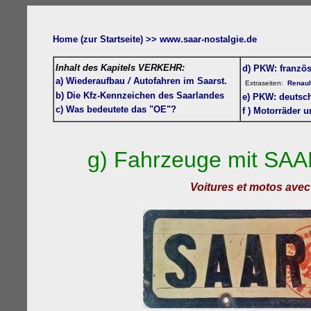
Hom
e (zur Startseite) >>
www.saar-nostalgie.de
Inhalt des Kapitels VERKEHR:
d) PKW: französ
a)
Wiederaufbau
/
Autofahren
im Saarst.
Extraseiten:
Renaul
b) Die Kfz-Kennzeichen des Saarlandes
e) PKW: deutsch
c) Was bedeutete das "OE"?
f )
Motorräder u
g) Fahrzeuge mit SA
Voiture
s
et motos avec