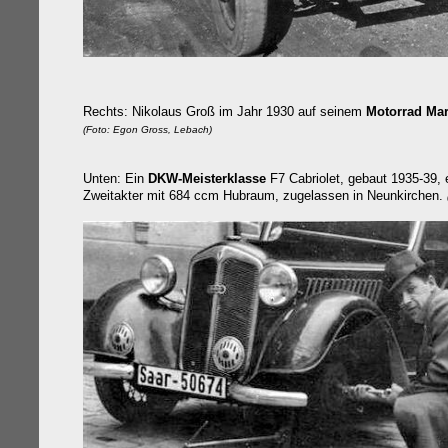
Rechts:
Nikolaus Groß im Jahr 1930 auf seinem
Motorrad Mar
(Foto: Egon Gross, Lebach)
Unten: Ein
DKW-Meisterklasse
F7 Cabriolet, gebaut 1935-39, 
Zweitakter mit 684 ccm Hubraum, zugelassen in Neunkirchen.