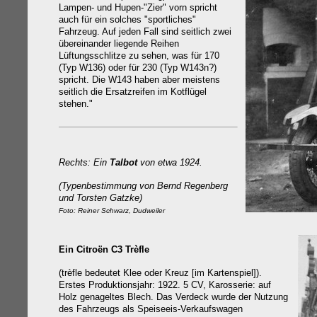
Lampen- und Hupen-"Zier" vorn spricht
auch für ein solches "sportliches"
Fahrzeug. Auf jeden Fall sind seitlich zwei
übereinander liegende Reihen
Lüftungsschlitze zu sehen, was für 170
(Typ W136) oder für 230 (Typ W143n?)
spricht. Die W143 haben aber meistens
seitlich die Ersatzreifen im Kotflügel
stehen."
Rechts: Ein
Talbot
von etwa 1924.
(Typenbestimmung von Bernd Regenberg
und Torsten Gatzke)
Foto: Reiner Schwarz, Dudweiler
Ein Citroën C3 Trèfle
(trèfle bedeutet Klee oder Kreuz [im Kartenspiel]).
Erstes Produktionsjahr: 1922. 5 CV, Karosserie: auf
Holz genageltes Blech. Das Verdeck wurde der Nutzung
des Fahrzeugs als Speiseeis-Verkaufswagen