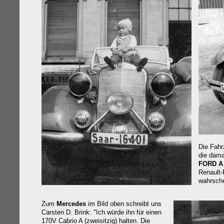
Die Fahr
die dama
FORD A
Renault-
wahrsche
Zum
Mercedes
im Bild oben schreibt uns
Carsten D
.
Brink
: "Ich würde ihn
für einen
170V Cabrio A (zweisitzig) halten. Die