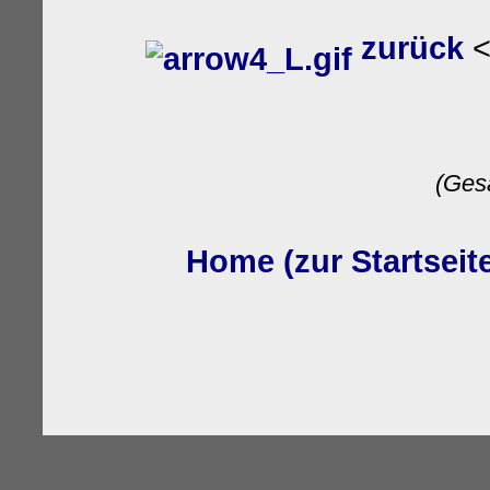
zurück
<
wwwon
(Ges
Home (zur Startseit