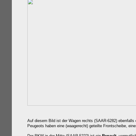
Auf diesem Bild ist der Wagen rechts (SAAR-6282) ebenfalls
Peugeots haben eine (waagerecht) geteilte Frontscheibe, ei
Der PKW in der Mitte (SAAR-5222) ist ein
Renault
, vermutlic