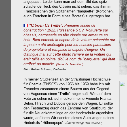
angepasst. Leider kann man auf dem Bld das spitz
zulaufende Heck des Citroën nicht sehen, das ihm im
Französischen den Spitznamen "barquette" (Körbchen,
auch Törtchen in Form eines Bootes) zugetragen hat.
"Citroën C3 Trèfle"
. Première année de
construction : 1922. Puissance 5 CV. Voiturette sur
chassis, carrosserie en tôle clouée sur armature en
bois. Bien entendu la capote de la voiture présentée sur
la photo a été aménagée pour les besoins particuliers
du propriétaire et remplace la capote d'origine. On
distingue mal sur cette photo l'arrière de la voiture qui
était taillé en pointe, d'où le nom de "barquette" qui était
attribué au modèle.
(Texte de Jean Kind).
Foto: Reiner S
chwarz, Dudweiler
In meiner Studienzeit an der Straßburger Hochschule
für Chemie (ENSCS) von 1956 bis 1959 habe ich mit
Freunden zusammen einem Bauern aus der Gegend
von Haguenau einen "
Trèfle
" abgekauft. Wie auf dem
Foto zu sehen ist, schmücken meine Freunde Franta,
Belon, Hirsch und Dubois gerade den Wagen. Er sollte
den Festumzug durch das Zentrum von Straßburg, der
für die Neuankömmlinge an der Hochschule organisiert
wurde, anführen.Wir nannten dieses Auto wegen seines
Hinterteils "Hühnerpopo".
(Übersetzung: Rita Bruchier)