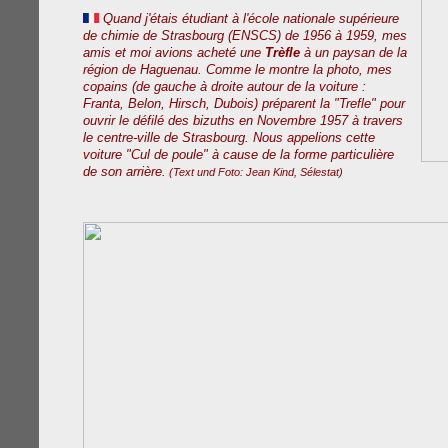
Quand j'étais étudiant à l'école nationale supérieure
de chimie de Strasbourg (ENSCS)
de
1956
à
1959, mes
amis et moi avions acheté une
Trèfle
à un paysan de la
région de Haguenau. Comme le montre la photo, mes
copains (de gauche à droite autour de la voiture :
Franta, Belon, Hirsch, Dubois) préparent la "Trefle" pour
ouvrir le défilé des bizuths en Novembre 1957 à travers
le centre-ville de Strasbourg. Nous appelions cette
voiture "Cul de poule" à cause de la forme particulière
de son arrière.
(Text und Foto: Jean Kind, Sélestat)