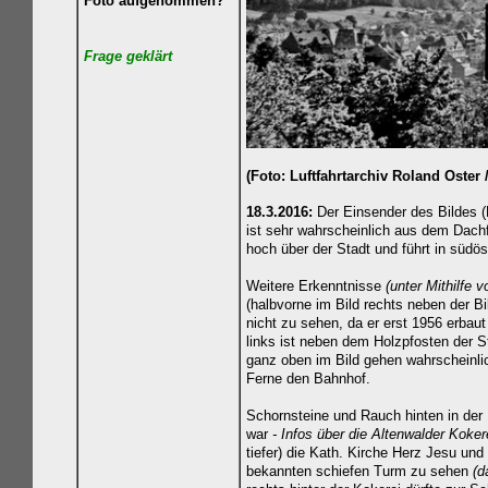
Foto aufgenommen?
Frage geklä
rt
(Foto: Luftfahrtarchiv Roland Oster 
18.3.2016:
Der Einsender des Bildes (
ist sehr wahrscheinlich aus dem Dac
hoch über der Stadt und führt in südös
Weitere Erkenntnisse
(unter Mithilfe 
(halbvorne im Bild rechts neben der Bil
nicht zu sehen, da er erst 1956 erbau
links ist neben dem Holzpfosten der S
ganz oben im Bild gehen wahrscheinl
Ferne den Bahnhof.
Schornsteine und Rauch hinten in der 
war
- Infos über die Altenwalder Koker
tiefer) die Kath. Kirche Herz Jesu un
bekannten schiefen Turm zu sehen
(d