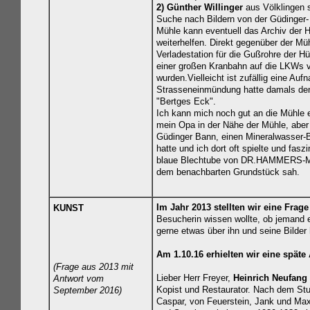
2)
Günther Willinger
aus Völklingen s
Suche nach Bildern von der Güdinger-
Mühle kann eventuell das Archiv der H
weiterhelfen. Direkt gegenüber der Mü
Verladestation für die Gußrohre der Hüt
einer großen Kranbahn auf die LKWs 
wurden.Vielleicht ist zufällig eine Auf
Strasseneinmündung hatte damals d
"Bertges Eck".
Ich kann mich noch gut an die Mühle 
mein Opa in der Nähe der Mühle, aber
Güdinger Bann, einen Mineralwasser-B
hatte und ich dort oft spielte und faszi
blaue Blechtube von DR.HAMMERS-M
dem benachbarten Grundstück sah.
Im Jahr 2013 stellten wir eine Frage 
KUNST
Besucherin wissen wollte, ob jemand 
gerne etwas über ihn und seine Bilder
Am 1.10.16 erhielten wir eine späte
(Frage aus 2013 mit
Lieber Herr Freyer,
Heinrich Neufang
Antwort vom
Kopist und Restaurator. Nach dem St
September 2016)
Caspar, von Feuerstein, Jank und Max 