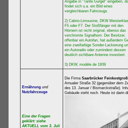
Angabe in "Tante Gurgel" eingeben, d
findet sich u.a. ein Bild eines
vergleichbaren Fahrzeugs.
2) Cabrio-Limousine, DKW Meisterkla
F5 oder F7. Der Stoßfänger mit den
Hörnern ist nicht original, ebenso das
verchromte Signalhorn. Der Besitzer,
offenbar ein Autofan, hat außerdem Ge
eine zweifarbige Sonder-Lackierung u
ein Autoradio oder zumindest dessen
deutlich sichtbare Antenne investiert.
3) DKW, modèle de 1939
Die Firma
Saarbrücker Feinkostgro
Arnualer Straße 32 (gegenüber dem Zen
Ernährung
und
des 13. Januar / Bismarckstraße). Inh
Nutzfahrzeuge
Gebäude steht noch. Heute ist darin d
Eine der Fragen
geklärt: siehe
AKTUELL vom 3. Juli