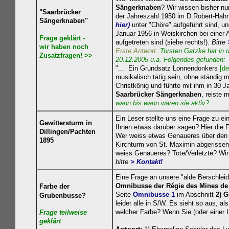
Sängerknaben
? Wir wissen bisher nur
"Saarbrücker
der Jahreszahl 1950 im D.Robert-Hah
Sängerknaben"
hier)
unter "Chöre" aufgeführt sind, u
Januar 1956 in Weiskirchen bei einer 
Frage geklärt -
aufgetreten sind (siehe rechts!).
Bitte
wir haben noch
Erste Antwort:
Torsten Gatzke hat in
Zusatzfragen! >>
20.12.2005 u.a. Folgendes gefunden:
"... Ein Grundsatz Lonnendonkers
[de
musikalisch tätig sein, ohne ständig 
Christkönig und führte mit ihm in 30 J
Saarbrücker Sängerknaben
, reiste 
wann bis wann waren sie aktiv?
Ein Leser stellte uns eine Frage zu ein
Gewittersturm in
Ihnen etwas darüber sagen? Hier die F
Dillingen/Pachten
Wer weiss etwas Genaueres über den
1895
Kirchturm von St. Maximin abgerissen
weiss Genaueres? Tote/Verletzte? Win
bitte
> Kontakt
!
Eine Frage an unsere "alde Berschleid"
Omnibusse der Régie des Mines de
Farbe der
Seite
Omnibusse 1
im Abschnitt
2) 
Grubenbusse?
leider alle in S/W. Es sieht so aus, al
welcher Farbe? Wenn Sie (oder einer I
Frage teilweise
geklä
rt