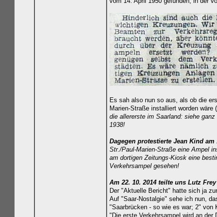
vom 14. April 1950 gefunden, in der vo
Es sah also nun so aus, als ob die er
Marien-Straße installiert
worden wäre (
die allererste im Saarland: siehe gan
1938!
Dagegen protestierte Jean Kind am 
Str./Paul-Marien-Straße eine Ampel in
am dortigen Zeitungs-Kiosk eine bestim
Verkehrsampel gesehen!
Am 22. 10. 2014 teilte uns Lutz Fre
Der "Aktuelle Bericht" hatte sich ja z
Auf "Saar-Nostalgie" sehe ich nun, d
"Saarbrücken - so wie es war; 2" von K
"Die erste Verkehrsampel wird an der 