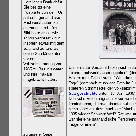
Herzlichen Dank dafür!
Sie besitzt eine
Postkarte von dem Ort,
auf dem genau diese
Fachwerkbauten zu
erkennen sind. Das
Bild hatte also - wie
schon vermutet - nur
insofern etwas mit dem
Saarland zu tun, als
einige Saarländer dort
vor der
Volksabstimmung von
Unser erster Verdacht bezog sich nat
1935 zu Besuch waren
solche Fachwerkhäuser gegeben? (die i
und ihre Plakate
Hakenkreuz-Fahne steht: "Wir stimm
mitgebracht hatten.
Tage" (demnach muss das Foto im Juli 
späteren Stimmzettel der Volksabstimm
Saargeschichte
unter "13. Jan. 1935"
Deutsche Reich angeschlossen werden
Landesfahne, die man dreimal auf dem B
hierzu aber an, dass n
ach der "Machte
1935 wieder Schwarz-Weiß-Rot war, u
war hier eine saarländische Personeng
mitgenommen?
zu unserer Seite