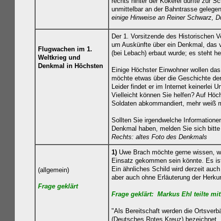
rechts hinter der Kokerei dürfte zur S
unmittelbar an der Bahntrasse gelegen
einige
Hinweise an Reiner Schwarz, D
Der 1. Vorsitzende des Historischen 
um Auskünfte über ein Denkmal, das 
Flugwachen im 1.
(bei Lebach) erbaut wurde; es steht he
Weltkrieg und
Denkmal in Höchsten
Einige Höchster Einwohner wollen das
möchte etwas über die Geschichte de
Leider findet er im Internet keinerlei
Vielleicht können Sie helfen? Auf Höc
Soldaten abkommandiert, mehr weiß m
Sollten Sie irgendwelche Information
Denkmal haben, melden Sie sich bitte
Rechts: altes Foto des Denkmals
1)
Uwe Brach möchte gerne wissen, w
Einsatz gekommen sein könnte. Es ist
Ein ähnliches Schild wird derzeit auc
(allgemein)
aber auch ohne Erläuterung der Herkun
Frage geklä
rt
Frage geklä
rt
: Markus Ehl teilte mit
"Als Bereitschaft werden die Ortsver
(Deutsches Rotes Kreuz) bezeichnet. D