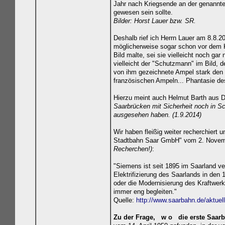
Jahr nach Kriegsende an der genannte
gewesen sein sollte.
Bilder: Horst Lauer bzw. SR.
Deshalb rief ich Herrn Lauer am 8.8.2
möglicherweise sogar schon vor dem K
Bild malte, sei sie vielleicht noch gar
vielleicht der "Schutzmann" im Bild, de
von ihm gezeichnete Ampel stark den 
französischen Ampeln... Phantasie des
Hierzu meint auch Helmut Barth aus 
Saarbrücken mit Sicherheit noch in Sc
ausgesehen haben. (1.9.2014)
Wir haben fleißig weiter recherchiert
Stadtbahn Saar GmbH" vom 2. Novemb
Recherchen!)
:
"Siemens ist seit 1895 im Saarland ver
Elektrifizierung des Saarlands in den
oder die Modernisierung des Kraftwerk
immer eng begleiten."
Quelle:
http://www.saarbahn.de/aktuell
Zu der Frage, w o die erste Saarb