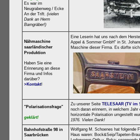
Es
war im
Neugrabenweg / Ecke
An der Trift.
(vielen
Dank an Herrn
Barngräber!)
Eine Leserin hat uns nach dem Herste
Nähmaschine
Appel & Sommer GmbH" in St. Johann-S
saarländischer
Maschine dieser Firma. Es dürfte si
Produktion
Haben Sie eine
Erinnerung an diese
Firma und Infos
darüber?
>Kontakt
!
Zu unserer Seite
TELESAAR (TV im S
"Polarisationsfrage"
noch daran erinnern, in welchem Jahr d
horizontale Polarisation umgestellt
geklä
rt!
1976. Vielen Dank!
Wolfgang M. Schoenes hat folgende F
Bahnhofstraße 98 in
Haus waren: Bock&Seip/Tapeten-Braun/
Saarbrücken
Lederwaren Orth u. Peka: spannende K