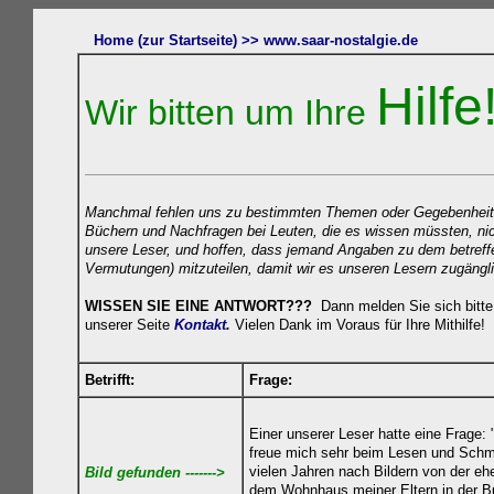
Home (zur Startseite) >>
www.s
aar-nostalgie.de
Hilfe
Wir bitten um Ihre
Manchmal fehlen uns zu bestimmten Themen oder Gegebenheiten n
Büchern und Nachfragen bei Leuten, die es wissen müssten, nicht
unsere Leser, und hoffen, dass jemand Angaben zu dem betreff
Vermutungen) mitzuteilen, damit wir es unseren Lesern zugäng
WISSEN SIE EINE ANTWORT???
Dann melden Sie sich bitte 
unserer Seite
Kontakt
.
Vielen Dank im Voraus für Ihre Mithilfe!
Betrifft:
Frage:
Einer unserer Leser hatte eine Frage
freue mich sehr beim Lesen und Schmö
vielen Jahren nach Bildern von der e
Bild gefunden ------->
dem Wohnhaus meiner Eltern in der Bur