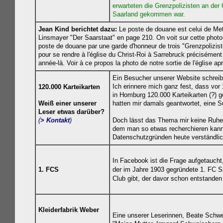
erwarteten die Grenzpolizisten an der
Saarland gekommen war.
Jean Kind berichtet dazu:
Le poste de douane est celui de Met
Linsmayer "Der Saarstaat" en page 210. On voit sur cette photo 
poste de douane par une garde d'honneur de trois "Grenzpolizist
pour se rendre à l'église du Christ-Roi à Sarrebruck précisémen
année-là. Voir à ce propos la photo de notre sortie de l'église ap
Ein Besucher unserer Website schreib
Ich erinnere mich ganz fest, dass vor 
120.000 Karteikarten
in Homburg 120.000 Karteikarten (?) 
Weiß einer unserer
hatten mir damals geantwortet, eine S
Leser etwas darüber?
(
> Kontakt
)
Doch lässt das Thema mir keine Ruhe - 
dem man so etwas recherchieren kann?
Datenschutzgründen heute verständlich
In Facebook ist die Frage aufgetauch
1. FCS
der im Jahre 1903 gegründete 1. FC Sa
Club gibt, der davor schon entstande
Kleiderfabrik Weber
Eine unserer Leserinnen,
Beate Schwe