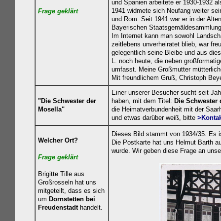
und Spanien arbeitete er 1930-1932 a
1941 widmete sich Neufang weiter sein
Frage geklä
rt
und Rom. Seit 1941 war er in der Alte
Bayerischen Staatsgemäldesammlung
Im Internet kann man sowohl Landscha
zeitlebens unverheiratet blieb, war fre
gelegentlich seine Bleibe und aus di
L. noch heute, die neben großformatig
umfasst. Meine Großmutter mütterliche
Mit freundlichem Gruß, Christoph Beye
Einer unserer Besucher sucht seit Jah
"Die Schwester der
haben, mit dem Titel:
Die Schwester 
Mosella"
die Heimatverbundenheit mit der Saar
und etwas darüber weiß, bitte
>Konta
Dieses Bild stammt von 1934/35. Es is
Welcher Ort?
Die Postkarte hat uns Helmut Barth a
wurde. Wir geben diese Frage an unser
Frage geklä
rt
Brigitte Tille aus
Großrosseln hat uns
mitgeteilt, dass es sich
um
Dornstetten
bei
Freudenstadt
handelt.