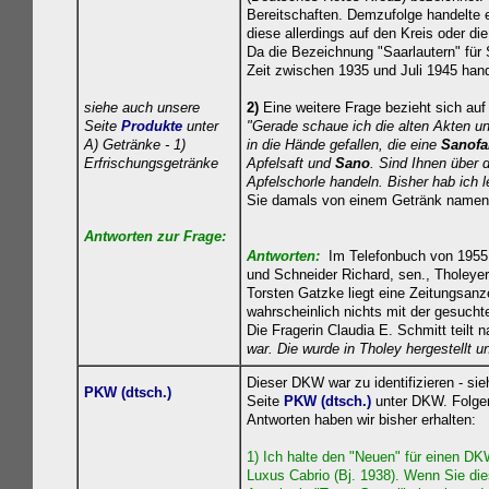
Bereitschaften. Demzufolge handelte 
diese allerdings auf den Kreis oder di
Da die Bezeichnung "Saarlautern" für 
Zeit zwischen 1935 und Juli 1945 hand
siehe auch unsere
2)
Eine weitere Frage bezieht sich auf
Seite
Produkte
unter
"Gerade schaue ich die alten Akten un
A) Getränke
- 1)
in die Hände gefallen, die eine
Sanofa
Erfrischungsgetränke
Apfelsaft und
Sano
. Sind Ihnen über 
Apfelschorle handeln. Bisher hab ich 
Sie damals von einem Getränk namens
Antworten zur Frage:
Antworten:
Im Telefonbuch von 1955 in
und Schneider Richard, sen., Tholeyer A
Torsten Gatzke liegt eine Zeitungsanz
wahrscheinlich nichts mit der gesuchte
Die Fragerin Claudia E. Schmitt teilt n
war. Die wurde in Tholey hergestellt u
Di
eser DKW war zu identifizieren - sie
PKW (dtsch.)
Seite
PKW (dtsch.)
unter DKW. Folge
Antworten haben wir bisher erhalten:
1) Ich halte den "Neuen" für einen D
Luxus Cabrio (Bj. 1938). Wenn Sie di