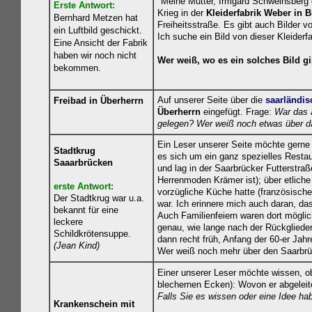
"Meine Mutter, Irmgard Schweinsberg g
Erste Antwort:
Krieg in der
Kleiderfabrik Weber in 
Bernhard Metzen hat
Freiheitsstraße. Es gibt auch Bilder v
ein Luftbild geschickt.
Ich suche ein Bild von dieser Kleiderf
Eine Ansicht der Fabrik
haben wir noch nicht
Wer weiß, wo es ein solches Bild gi
bekommen.
Auf unserer Seite über die
saarländi
Freibad in Überherrn
Überherrn
eingefügt. Frage:
War das 
gelegen? Wer weiß noch etwas über
Ein Leser unserer Seite möchte gern
Stadtkrug
es sich um ein ganz spezielles Resta
Saaarbrücken
und lag in der Saarbrücker Futterstra
Herrenmoden Krämer ist); über etlich
erste Antwort:
vorzügliche Küche hatte (französische
Der S
tadtkrug war u.a.
war. Ich erinnere mich auch daran, da
bekannt für eine
Auch Familienfeiern waren dort mögli
leckere
genau, wie lange nach der Rückgliede
Schildkrötensuppe.
dann recht früh, Anfang der 60-er Jahr
(Jean Kind)
Wer weiß noch mehr über den Saarbrü
Einer unserer Leser möchte wissen, o
blechernen Ecken): Wovon er abgeleite
Falls Sie es wissen oder eine Idee ha
Krankenschein mit