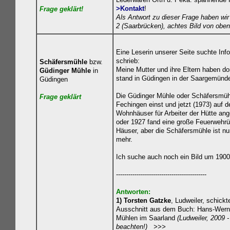
>Kontakt
!
Frage geklä
rt!
Als Antwort zu dieser Frage haben wi
2 (Saarbrücken), achtes Bild von oben
Eine Leserin unserer Seite suchte Inf
schrieb:
Schäfersmühle
bzw.
Meine Mutter und ihre Eltern haben d
Güdinger Mühle
in
stand in Güdingen in der Saargemünder
Güdingen
Die Güdinger Mühle oder Schäfersmüh
Frage geklä
rt
Fechingen einst und jetzt (1973) auf d
Wohnhäuser für Arbeiter der Hütte ang
oder 1927 fand eine große Feuerwehrüb
Häuser, aber die Schäfersmühle ist nu
mehr.
Ich suche auch noch ein Bild um 1900 
--------------------------------------------
Antworten:
1) Torsten Gatzke
, Ludweiler, schickt
Ausschnitt aus dem Buch: Hans-Wern
Mühlen im Saarland
(Ludweiler, 2009 -
beachten!) >>>