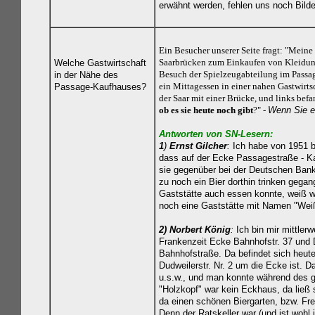
erwähnt werden, fehlen uns noch Bilder
Ein Besucher unserer Seite fragt: "Mein
Saarbrücken zum Einkaufen von Kleidung
Welche Gastwirtschaft
Besuch der Spielzeugabteilung im Passa
in der Nähe des
ein Mittagessen in einer nahen Gastwirt
Passage-Kaufhauses?
der Saar mit einer Brücke, und links befa
ob es sie heute noch gibt
?" -
Wenn Sie ei
Antworten von SN-Lesern:
1
)
Ernst Gilcher
:
Ich habe von 1951 b
dass auf der Ecke Passagestraße - Ka
sie gegenüber bei der Deutschen Bank
zu noch ein Bier dorthin trinken gega
Gaststätte auch essen konnte, weiß w
noch eine Gaststätte mit Namen "Wei
2)
Norbert König
:
Ich bin mir mittler
Frankenzeit Ecke Bahnhofstr. 37 und 
Bahnhofstraße. Da befindet sich heut
Dudweilerstr. Nr. 2 um die Ecke ist. D
u.s.w., und man konnte während des 
"Holzkopf" war kein Eckhaus, da ließ
da einen schönen Biergarten, bzw. Frei
Denn der Ratskeller war (und ist wohl