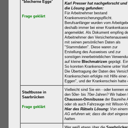
"blecherne Egge
"
Karl Presser hat nachgeforscht und
die Lösung gefunden:
Für Arbeitnehmer bestand
Frage geklärt
Krankenversicherungspflicht.
Berufsanfänger wurden vom Arbeitgeb
deshalb immer bei einer Krankenkass
angemeldet. Als Dokument empfing de
Arbeitnehmer den Versichertenauswei
mit seinen persönlichen Daten als
"Stammdaten". Diese waren zur
Erstellung des Ausweises und zur
sonstigen innerbetrieblichen Verwend
auf kleine
Blechmatrizen
geprägt. Ei
So konnten Krankenscheine unter Vor
Die Übertragung der Daten des Versic
Krankenschein erfolgte mit Hilfe ein
Eggen", und der Krankenschein hatte 
Vielleicht sind Sie ein - oder kennen e
Stadtbusse in
den 50er- bis 70er-Jahren? Wir haben f
Saarbrücken
Chausson-Omnibusse
der Baureihe 
oder ob auch Fahrzeuge mit Wilson-Vo
Frage geklärt
Hier des Rätsels Lösung:
Von einem 
AG erfuhren wir, dass die dort einge
hatten.
Wer weiß etwas über die
Saarbrücker