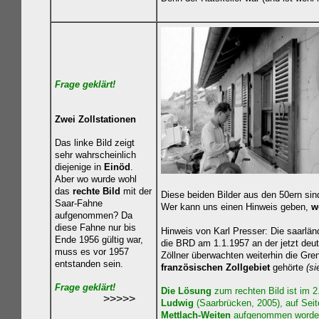
Frage geklärt!
Zwei Zollstationen
Das linke Bild zeigt
sehr wahrscheinlich
diejenige in
Einöd
.
Aber wo wurde wohl
das
rechte Bild
mit der
Diese beiden Bilder aus den 50ern si
Saar-Fahne
Wer kann uns einen Hinweis geben,
w
aufgenommen? Da
diese Fahne nur bis
Hinweis von Karl Presser: Die saarlän
Ende 1956 gültig war,
die BRD am 1.1.1957 an der jetzt deu
muss es vor 1957
Zöllner überwachten weiterhin die Gre
entstanden sein.
französischen
Zollgebiet
gehörte
(si
Frage geklärt!
Die Lösung
zum rechten Bild ist im 
>>>>>
Ludwig
(Saarbrücken, 2005), auf Sei
Mettlach-Weiten
aufgenommen worden;