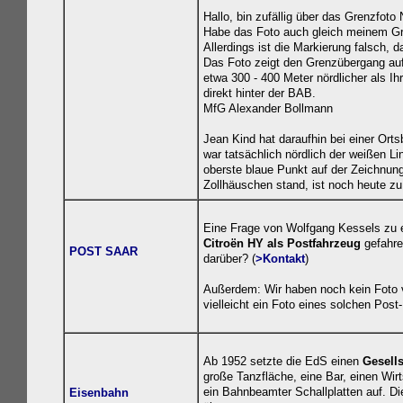
Hallo, bin zufällig über das Grenzfot
Habe das Foto auch gleich meinem Gro
Allerdings ist die Markierung falsch, 
Das Foto zeigt den Grenzübergang auf
etwa 300 - 400 Meter nördlicher als I
direkt hinter der BAB.
MfG Alexander Bollmann
Jean Kind hat daraufhin bei einer Ort
war tatsächlich nördlich der weißen Lin
oberste blaue Punkt auf der Zeichnung
Zollhäuschen stand, ist noch heute zu
Eine Frage von Wolfgang Kessels zu e
Citroën HY als Postfahrzeug
gefahre
POST SAAR
darüber? (
>Kontakt
)
Außerdem: Wir haben noch kein Foto
vielleicht ein Foto eines solchen Post
Ab 1952 setzte die EdS einen
Gesell
große Tanzfläche, eine Bar, einen Wirt
ein Bahnbeamter Schallplatten auf. D
Eisenbahn