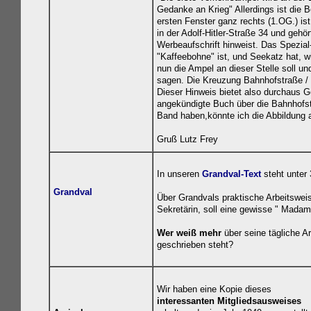
Gedanke an Krieg" Allerdings ist die 
ersten Fenster ganz rechts (1.OG.) ist
in der Adolf-Hitler-Straße 34 und ge
Werbeaufschrift hinweist. Das Spezial
"Kaffeebohne" ist, und Seekatz hat, w
nun die Ampel an dieser Stelle soll u
sagen. Die Kreuzung Bahnhofstraße / 
Dieser Hinweis bietet also durchaus Ge
angekündigte Buch über die Bahnhofstr
Band haben,könnte ich die Abbildung
Gruß Lutz Frey
In unseren
Grandval-Text
steht unter
Grandval
Über Grandvals praktische Arbeitsweis
Sekretärin, soll eine gewisse " Mada
Wer weiß mehr
über seine tägliche A
geschrieben steht?
Wir haben eine Kopie dieses
interessanten Mitgliedsausweises