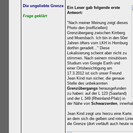
Die ungeliebte Grenze
Ein Leser gab folgende erste
Antwort:
Frage geklä
rt
"Nach meiner Meinung zeigt dieses
Photo den (inoffiziellen)
Grenzübergang zwischen Kirrberg
und Moersbach. Ich bin in den 50er
Jahren öfters vom LKH in Homburg
dorthin geradelt..." Diese
Lokalisierung scheint aber nicht zu
stimmen. Nach seinem minutiösen
Studium von Google Earth und
einer Ortsbesichtigung am
17.3.2012 ist sich unser Freund
Jean Kínd nun sicher, die genaue
Stelle des unbekannten
Grenzübergangs
herausgefunden
zu haben: auf der
L 123 (Saarland)
und der L 349 (Rheinland-Pfalz) in
der Nähe von
Schwarzerden
, innerh
Jean Kind zeigt uns hierzu eine Karte
an dem sich die gelben und roten Linie
die Grenze (dort verläuft auch heute 