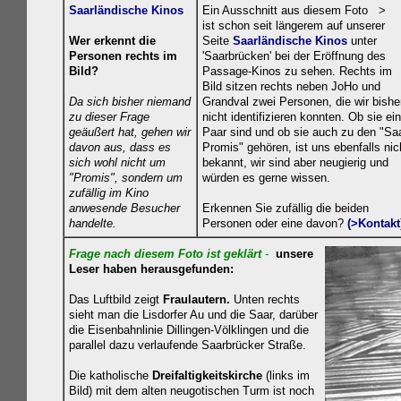
Saarländische Kinos
Ein Ausschnitt aus diesem Foto >
ist schon seit längerem auf unserer
Wer erkennt die
Seite
Saarländische Kinos
unter
Personen rechts im
'Saarbrücken' bei der Eröffnung des
Bild?
Passage-Kinos zu sehen. Rechts im
Bild sitzen rechts neben JoHo und
Da sich bisher niemand
Grandval zwei Personen, die wir bishe
zu dieser Frage
nicht identifizieren konnten. Ob sie ein
geäußert hat, gehen wir
Paar sind und ob sie auch zu den "Saa
davon aus, dass es
Promis" gehören, ist uns ebenfalls nic
sich wohl nicht um
bekannt, wir sind aber neugierig und
"Promis", sondern um
würden es gerne wissen.
zufällig im Kino
anwesende Besucher
Erkennen Sie zufällig die beiden
handelte.
Personen oder eine davon?
(>Kontakt
Frage nach diesem Foto ist geklä
rt
-
unsere
Leser haben herausgefunden:
Das Luftbild
zeigt
Fraulautern.
Unten rechts
sieht man die Lisdorfer Au und die Saar, darüber
die
Eisenbahnlinie Dillingen-Völklingen und die
parallel dazu verlaufende Saarbrücker Straße.
Die
katholische
Dreifaltigkeitskirche
(links im
Bild)
mit dem alten neugotischen Turm ist noch