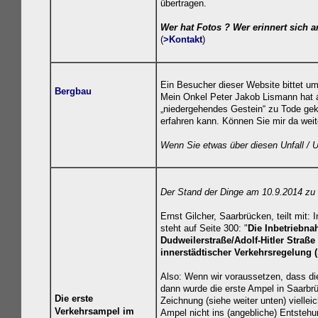
übertragen.
Wer hat Fotos ? Wer erinnert sich
(
>Kontakt
)
Ein Besucher dieser Website bittet um 
Bergbau
Mein Onkel Peter Jakob Lismann hat al
„niedergehendes Gestein“ zu Tode gek
erfahren kann. Können Sie mir da weit
Wenn Sie etwas über diesen Unfall / Un
Der Stand der Dinge am 10.9.2014 z
Ernst Gilcher, Saarbrücken, teilt mit
steht auf Seite 300: "
Die Inbetriebn
Dudweilerstraße/Adolf-Hitler Straß
innerstädtischer Verkehrsregelung 
Also: Wenn wir voraussetzen, dass d
dann wurde die erste Ampel in Saarbrü
Die erste
Zeichnung (siehe weiter unten) viellei
Verkehrsampel im
Ampel nicht ins (angebliche) Entsteh