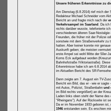
Unsere früheren Erkenntnisse zu d
Am Dienstag (6.8.2014) rief mich der 
Redakteur Michael Schneider vom Akt
Bericht an und fragte mich nach der
e
Verkehrsampel im Saarland
. Da ich 
nichts darüber wusste, telefonierte ich
verschiedenen älteren Saar-Nostalgie-
Freunden, die früher mit der Polizei od
sonstwie mit dem Straßenverkehr zu 
hatten. Aber keiner konnte mir genaue
Auskunft geben; die meisten vermutet
erste Ampel sei wohl Mitte der 50er-J
Korns Eck aufgebaut worden (Kreuzu
Bahnhofstraße /Viktoriastraße). Diese
Erkenntnisse habe ich am 6.8.2014 a
im Aktuellen Bericht des SR-Fernsehe
Dann zeigte am 7. August ein TV-Zusch
Bericht ein Bild, das er - wie er sagte
mit Autos, Polizist, Straßenbahn
und 
im Bild rechts vergrößert) an der Kre
Laden links oben steht der Name des
"Rheingans"). Auf der Rückseite ist s
Da er im November 1933 geboren ist,
1946
entstanden sein. Es erschien mir