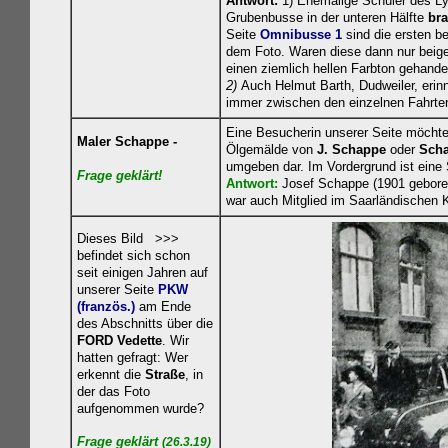
Antwort:
1) Ehemalige Schüler des Lyc
Grubenbusse in der unteren Hälfte
br
Seite
Omnibusse 1
sind die ersten be
dem Foto. Waren diese dann nur beige
einen ziemlich hellen Farbton gehande
2)
Auch Helmut Barth, Dudweiler, erin
immer zwischen den einzelnen Fahrten
Eine Besucherin unserer Seite möchte 
Maler Schappe -
Ölgemälde von
J. Schappe
oder
Sch
umgeben dar. Im Vordergrund ist eine 
Frage geklä
rt!
Antwort:
Josef Schappe (1901 geboren
war auch Mitglied im Saarländischen 
Dieses Bild >>>
befindet sich schon
seit einigen Jahren auf
unserer Seite
PKW
(französ.)
am Ende
des Abschnitts über die
FORD Vedette
. Wir
hatten gefragt: Wer
erkennt die
Straße
, in
der das Foto
aufgenommen wurde?
Frage geklärt
(26.3.19)