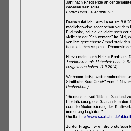
Jahr nach Kriegsende an der genannte
gewesen sein sollte.
Bilder: Horst Lauer bzw. SR.
Deshalb rief ich Herrn Lauer am 8.8.2
möglicherweise sogar schon vor dem K
Bild malte, sei sie vielleicht noch gar
vielleicht der "Schutzmann" im Bild, de
von ihm gezeichnete Ampel stark den 
französischen Ampeln... Phantasie des
Hierzu meint auch Helmut Barth aus 
Saarbrücken mit Sicherheit noch in Sc
ausgesehen haben. (1.9.2014)
Wir haben fleißig weiter recherchiert
Stadtbahn Saar GmbH" vom 2. Novemb
Recherchen!)
:
"Siemens ist seit 1895 im Saarland ver
Elektrifizierung des Saarlands in den
oder die Modernisierung des Kraftwerk
immer eng begleiten."
Quelle:
http://www.saarbahn.de/aktuell
Zu der Frage, w o die erste Saarb