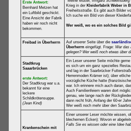
"Meine Mutter, Irmgard Schweinsberg g
Erste Antwort:
Krieg in der
Kleiderfabrik Weber in 
Bernhard Metzen hat
Freiheitsstraße. Es gibt auch Bilder v
ein Luftbild geschickt.
Ich suche ein Bild von dieser Kleiderf
Eine Ansicht der Fabrik
haben wir noch nicht
Wer weiß, wo es ein solches Bild gi
bekommen.
Auf unserer Seite über die
saarländi
Freibad in Überherrn
Überherrn
eingefügt. Frage:
War das 
gelegen? Wer weiß noch etwas über
Ein Leser unserer Seite möchte gern
Stadtkrug
es sich um ein ganz spezielles Resta
Saaarbrücken
und lag in der Saarbrücker Futterstra
Herrenmoden Krämer ist); über etlich
erste Antwort:
vorzügliche Küche hatte (französische
Der S
tadtkrug war u.a.
war. Ich erinnere mich auch daran, da
bekannt für eine
Auch Familienfeiern waren dort mögli
leckere
genau, wie lange nach der Rückgliede
Schildkrötensuppe.
dann recht früh, Anfang der 60-er Jahr
(Jean Kind)
Wer weiß noch mehr über den Saarbrü
Einer unserer Leser möchte wissen, o
blechernen Ecken): Wovon er abgeleite
Falls Sie es wissen oder eine Idee ha
Krankenschein mit