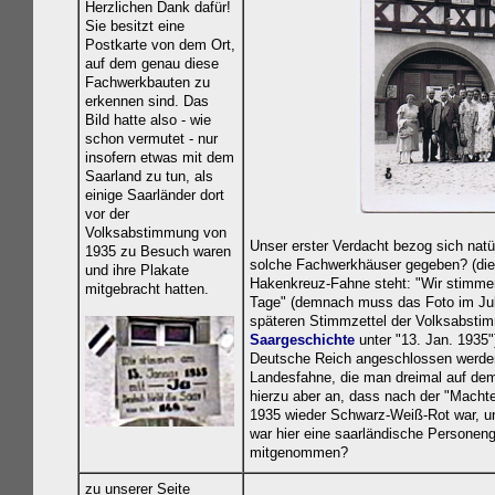
Herzlichen Dank dafür!
Sie besitzt eine
Postkarte von dem Ort,
auf dem genau diese
Fachwerkbauten zu
erkennen sind. Das
Bild hatte also - wie
schon vermutet - nur
insofern etwas mit dem
Saarland zu tun, als
einige Saarländer dort
vor der
Volksabstimmung von
Unser erster Verdacht bezog sich nat
1935 zu Besuch waren
solche Fachwerkhäuser gegeben? (die i
und ihre Plakate
Hakenkreuz-Fahne steht: "Wir stimm
mitgebracht hatten.
Tage" (demnach muss das Foto im Juli 
späteren Stimmzettel der Volksabstimm
Saargeschichte
unter "13. Jan. 1935"
Deutsche Reich angeschlossen werden
Landesfahne, die man dreimal auf dem B
hierzu aber an, dass n
ach der "Machte
1935 wieder Schwarz-Weiß-Rot war, u
war hier eine saarländische Personeng
mitgenommen?
zu unserer Seite