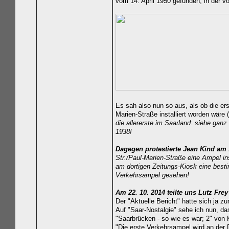
vom 14. April 1950 gefunden, in der vo
Es sah also nun so aus, als ob die er
Marien-Straße installiert
worden wäre (
die allererste im Saarland: siehe gan
1938!
Dagegen protestierte Jean Kind am 
Str./Paul-Marien-Straße eine Ampel in
am dortigen Zeitungs-Kiosk eine bestim
Verkehrsampel gesehen!
Am 22. 10. 2014 teilte uns Lutz Fre
Der "Aktuelle Bericht" hatte sich ja z
Auf "Saar-Nostalgie" sehe ich nun, d
"Saarbrücken - so wie es war; 2" von K
"Die erste Verkehrsampel wird an der 