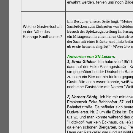
erwähnt werden, fehlen uns noch Bilder
Ein Besucher unserer Seite fragt: "Mein
Saarbrücken zum Einkaufen von Kleidung
Welche Gastwirtschaft
Besuch der Spielzeugabteilung im Passa
in der Nähe des
ein Mittagessen in einer nahen Gastwirt
Passage-Kaufhauses?
der Saar mit einer Brücke, und links befa
ob es sie heute noch gibt
?" -
Wenn Sie ei
Antworten von SN-Lesern:
1
)
Ernst Gilcher
:
Ich habe von 1951 b
dass auf der Ecke Passagestraße - Ka
sie gegenüber bei der Deutschen Bank
zu noch ein Bier dorthin trinken gega
Gaststätte auch essen konnte, weiß w
noch eine Gaststätte mit Namen "Wei
2)
Norbert König
:
Ich bin mir mittler
Frankenzeit Ecke Bahnhofstr. 37 und 
Bahnhofstraße. Da befindet sich heut
Dudweilerstr. Nr. 2 um die Ecke ist. D
u.s.w., und man konnte während des 
"Holzkopf" war kein Eckhaus, da ließ
da einen schönen Biergarten, bzw. Frei
Denn der Ratskeller war (und ist wohl