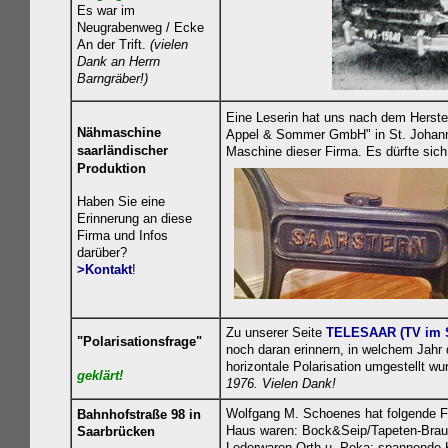
Es
war im
Neugrabenweg / Ecke
An der Trift.
(vielen
Dank an Herrn
Barngräber!)
Eine Leserin hat uns nach dem Herste
Nähmaschine
Appel & Sommer GmbH" in St. Johann-S
saarländischer
Maschine dieser Firma. Es dürfte si
Produktion
Haben Sie eine
Erinnerung an diese
Firma und Infos
darüber?
>Kontakt
!
Zu unserer Seite
TELESAAR (TV im S
"Polarisationsfrage"
noch daran erinnern, in welchem Jahr d
horizontale Polarisation umgestellt
geklä
rt!
1976. Vielen Dank!
Wolfgang M. Schoenes hat folgende F
Bahnhofstraße 98 in
Haus waren: Bock&Seip/Tapeten-Braun/
Saarbrücken
Lederwaren Orth u. Peka: spannende K