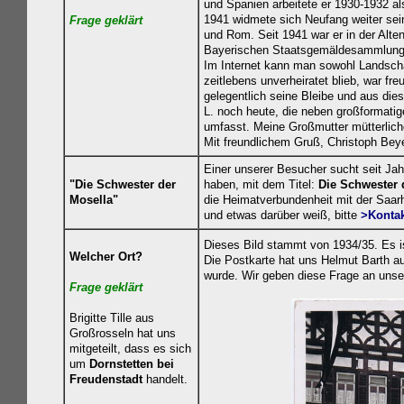
und Spanien arbeitete er 1930-1932 a
1941 widmete sich Neufang weiter sein
Frage geklä
rt
und Rom. Seit 1941 war er in der Alte
Bayerischen Staatsgemäldesammlung
Im Internet kann man sowohl Landscha
zeitlebens unverheiratet blieb, war fre
gelegentlich seine Bleibe und aus di
L. noch heute, die neben großformatig
umfasst. Meine Großmutter mütterliche
Mit freundlichem Gruß, Christoph Beye
Einer unserer Besucher sucht seit Jah
"Die Schwester der
haben, mit dem Titel:
Die Schwester 
Mosella"
die Heimatverbundenheit mit der Saar
und etwas darüber weiß, bitte
>Konta
Dieses Bild stammt von 1934/35. Es is
Welcher Ort?
Die Postkarte hat uns Helmut Barth a
wurde. Wir geben diese Frage an unser
Frage geklä
rt
Brigitte Tille aus
Großrosseln hat uns
mitgeteilt, dass es sich
um
Dornstetten
bei
Freudenstadt
handelt.