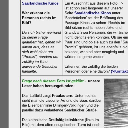
Saarländische Kinos
Ein Ausschnitt aus diesem Foto >
ist schon seit längerem auf unserer
Wer erkennt die
Seite
Saarländische Kinos
unter
Personen rechts im
'Saarbrücken' bei der Eröffnung des
Bild?
Passage-Kinos zu sehen. Rechts im
Bild sitzen rechts neben JoHo und
Da sich bisher niemand
Grandval zwei Personen, die wir bishe
zu dieser Frage
nicht identifizieren konnten. Ob sie ein
geäußert hat, gehen wir
Paar sind und ob sie auch zu den "Saa
davon aus, dass es
Promis" gehören, ist uns ebenfalls nic
sich wohl nicht um
bekannt, wir sind aber neugierig und
"Promis", sondern um
würden es gerne wissen.
zufällig im Kino
anwesende Besucher
Erkennen Sie zufällig die beiden
handelte.
Personen oder eine davon?
(>Kontakt
Frage nach diesem Foto ist geklä
rt
-
unsere
Leser haben herausgefunden:
Das Luftbild
zeigt
Fraulautern.
Unten rechts
sieht man die Lisdorfer Au und die Saar, darüber
die
Eisenbahnlinie Dillingen-Völklingen und die
parallel dazu verlaufende Saarbrücker Straße.
Die
katholische
Dreifaltigkeitskirche
(links im
Bild)
mit dem alten neugotischen Turm ist noch