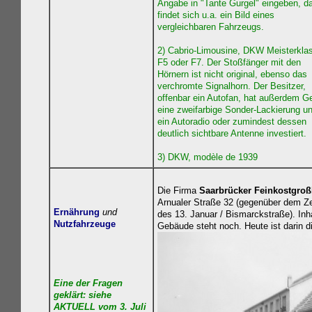
Angabe in "Tante Gurgel" eingeben, d
findet sich u.a. ein Bild eines
vergleichbaren Fahrzeugs.
2) Cabrio-Limousine, DKW Meisterkla
F5 oder F7. Der Stoßfänger mit den
Hörnern ist nicht original, ebenso das
verchromte Signalhorn. Der Besitzer,
offenbar ein Autofan, hat außerdem Ge
eine zweifarbige Sonder-Lackierung u
ein Autoradio oder zumindest dessen
deutlich sichtbare Antenne investiert.
3) DKW, modèle de 1939
Die Firma
Saarbrücker Feinkostgro
Arnualer Straße 32 (gegenüber dem Zen
Ernährung
und
des 13. Januar / Bismarckstraße). Inh
Nutzfahrzeuge
Gebäude steht noch. Heute ist darin d
Eine der Fragen
geklärt: siehe
AKTUELL vom 3. Juli