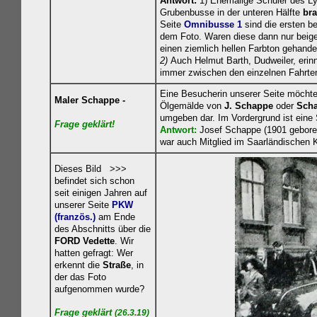
Antwort:
1) Ehemalige Schüler des Lyc
Grubenbusse in der unteren Hälfte
br
Seite
Omnibusse 1
sind die ersten be
dem Foto. Waren diese dann nur beige
einen ziemlich hellen Farbton gehande
2)
Auch Helmut Barth, Dudweiler, erin
immer zwischen den einzelnen Fahrten
Eine Besucherin unserer Seite möchte 
Maler Schappe -
Ölgemälde von
J. Schappe
oder
Sch
umgeben dar. Im Vordergrund ist eine 
Frage geklä
rt!
Antwort:
Josef Schappe (1901 geboren
war auch Mitglied im Saarländischen 
Dieses Bild >>>
befindet sich schon
seit einigen Jahren auf
unserer Seite
PKW
(französ.)
am Ende
des Abschnitts über die
FORD Vedette
. Wir
hatten gefragt: Wer
erkennt die
Straße
, in
der das Foto
aufgenommen wurde?
Frage geklärt
(26.3.19)