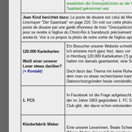
erwarteten die Grenzpolizisten an der
Saarland gekommen war.
Jean Kind berichtet dazu:
Le poste de douane est celui de Met
Linsmayer "Der Saarstaat" en page 210. On voit sur cette photo 
poste de douane par une garde d'honneur de trois "Grenzpolizist
pour se rendre à l'église du Christ-Roi à Sarrebruck précisémen
année-là. Voir à ce propos la photo de notre sortie de l'église ap
Ein Besucher unserer Website schreib
Ich erinnere mich ganz fest, dass vor 
120.000 Karteikarten
in Homburg 120.000 Karteikarten (?) 
Weiß einer unserer
hatten mir damals geantwortet, eine S
Leser etwas darüber?
(
> Kontakt
)
Doch lässt das Thema mir keine Ruhe - 
dem man so etwas recherchieren kann?
Datenschutzgründen heute verständlich
In Facebook ist die Frage aufgetauch
1. FCS
der im Jahre 1903 gegründete 1. FC Sa
Club gibt, der davor schon entstande
Kleiderfabrik Weber
Eine unserer Leserinnen,
Beate Schwe