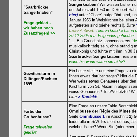
Sängerknaben
? Wir wissen bisher nur
"Saarbrücker
der Jahreszahl 1950 im D.Robert-Hah
Sängerknaben"
hier)
unter "Chöre" aufgeführt sind, u
Januar 1956 in Weiskirchen bei einer 
Frage geklärt -
aufgetreten sind (siehe rechts!).
Bitte
wir haben noch
Erste Antwort:
Torsten Gatzke hat in
Zusatzfragen! >>
20.12.2005 u.a. Folgendes gefunden:
"... Ein Grundsatz Lonnendonkers
[de
musikalisch tätig sein, ohne ständig 
Christkönig und führte mit ihm in 30 J
Saarbrücker Sängerknaben
, reiste 
wann bis wann waren sie aktiv?
Ein Leser stellte uns eine Frage zu ein
Gewittersturm in
Ihnen etwas darüber sagen? Hier die F
Dillingen/Pachten
Wer weiss etwas Genaueres über den
1895
Kirchturm von St. Maximin abgerissen
weiss Genaueres? Tote/Verletzte? Win
bitte
> Kontakt
!
Eine Frage an unsere "alde Berschleid"
Omnibusse der Régie des Mines de
Farbe der
Seite
Omnibusse 1
im Abschnitt
2) 
Grubenbusse?
leider alle in S/W. Es sieht so aus, al
welcher Farbe? Wenn Sie (oder einer I
Frage teilweise
geklä
rt