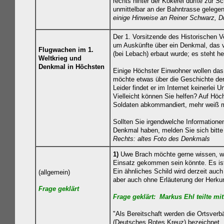
rechts hinter der Kokerei dürfte zur S
unmittelbar an der Bahntrasse gelegen
einige
Hinweise an Reiner Schwarz, D
Der 1. Vorsitzende des Historischen 
um Auskünfte über ein Denkmal, das 
Flugwachen im 1.
(bei Lebach) erbaut wurde; es steht he
Weltkrieg und
Denkmal in Höchsten
Einige Höchster Einwohner wollen das
möchte etwas über die Geschichte de
Leider findet er im Internet keinerlei
Vielleicht können Sie helfen? Auf Höc
Soldaten abkommandiert, mehr weiß m
Sollten Sie irgendwelche Information
Denkmal haben, melden Sie sich bitte
Rechts: altes Foto des Denkmals
1)
Uwe Brach möchte gerne wissen, w
Einsatz gekommen sein könnte. Es ist
Ein ähnliches Schild wird derzeit auc
(allgemein)
aber auch ohne Erläuterung der Herkun
Frage geklä
rt
Frage geklä
rt
: Markus Ehl teilte mit
"Als Bereitschaft werden die Ortsver
(Deutsches Rotes Kreuz) bezeichnet. D