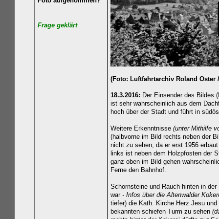
Foto aufgenommen?
Frage geklä
rt
(Foto: Luftfahrtarchiv Roland Oster 
18.3.2016:
Der Einsender des Bildes (
ist sehr wahrscheinlich aus dem Dac
hoch über der Stadt und führt in südös
Weitere Erkenntnisse
(unter Mithilfe 
(halbvorne im Bild rechts neben der Bil
nicht zu sehen, da er erst 1956 erbau
links ist neben dem Holzpfosten der S
ganz oben im Bild gehen wahrscheinl
Ferne den Bahnhof.
Schornsteine und Rauch hinten in der 
war
- Infos über die Altenwalder Koker
tiefer) die Kath. Kirche Herz Jesu un
bekannten schiefen Turm zu sehen
(d