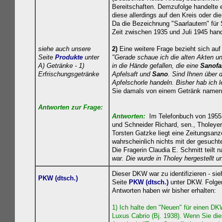
Bereitschaften. Demzufolge handelte 
diese allerdings auf den Kreis oder di
Da die Bezeichnung "Saarlautern" für 
Zeit zwischen 1935 und Juli 1945 hand
siehe auch unsere
2)
Eine weitere Frage bezieht sich auf
Seite
Produkte
unter
"Gerade schaue ich die alten Akten un
A) Getränke
- 1)
in die Hände gefallen, die eine
Sanofa
Erfrischungsgetränke
Apfelsaft und
Sano
. Sind Ihnen über 
Apfelschorle handeln. Bisher hab ich 
Sie damals von einem Getränk namens
Antworten zur Frage:
Antworten:
Im Telefonbuch von 1955 in
und Schneider Richard, sen., Tholeyer A
Torsten Gatzke liegt eine Zeitungsanz
wahrscheinlich nichts mit der gesuchte
Die Fragerin Claudia E. Schmitt teilt n
war. Die wurde in Tholey hergestellt u
Di
eser DKW war zu identifizieren - sie
PKW (dtsch.)
Seite
PKW (dtsch.)
unter DKW. Folge
Antworten haben wir bisher erhalten:
1) Ich halte den "Neuen" für einen D
Luxus Cabrio (Bj. 1938). Wenn Sie di