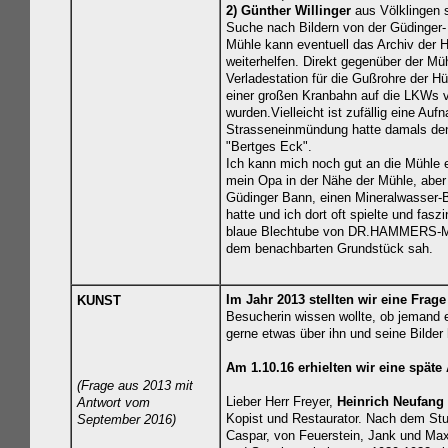
2)
Günther Willinger
aus Völklingen s
Suche nach Bildern von der Güdinger-
Mühle kann eventuell das Archiv der H
weiterhelfen. Direkt gegenüber der Mü
Verladestation für die Gußrohre der Hüt
einer großen Kranbahn auf die LKWs 
wurden.Vielleicht ist zufällig eine Auf
Strasseneinmündung hatte damals d
"Bertges Eck".
Ich kann mich noch gut an die Mühle 
mein Opa in der Nähe der Mühle, aber
Güdinger Bann, einen Mineralwasser-B
hatte und ich dort oft spielte und faszi
blaue Blechtube von DR.HAMMERS-M
dem benachbarten Grundstück sah.
Im Jahr 2013 stellten wir eine Frage 
KUNST
Besucherin wissen wollte, ob jemand 
gerne etwas über ihn und seine Bilder
Am 1.10.16 erhielten wir eine späte
(Frage aus 2013 mit
Lieber Herr Freyer,
Heinrich Neufang
Antwort vom
Kopist und Restaurator. Nach dem St
September 2016)
Caspar, von Feuerstein, Jank und Max 