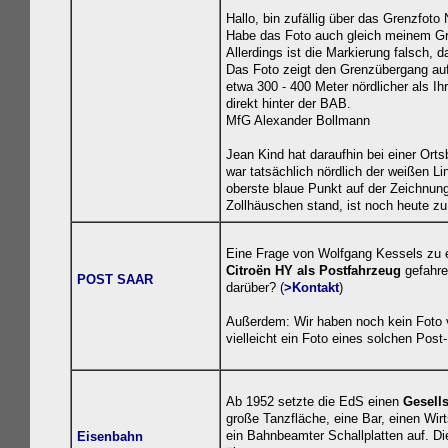
Hallo, bin zufällig über das Grenzfot
Habe das Foto auch gleich meinem Gro
Allerdings ist die Markierung falsch, 
Das Foto zeigt den Grenzübergang auf
etwa 300 - 400 Meter nördlicher als I
direkt hinter der BAB.
MfG Alexander Bollmann
Jean Kind hat daraufhin bei einer Ort
war tatsächlich nördlich der weißen Lin
oberste blaue Punkt auf der Zeichnung
Zollhäuschen stand, ist noch heute zu
Eine Frage von Wolfgang Kessels zu e
Citroën HY als Postfahrzeug
gefahre
POST SAAR
darüber? (
>Kontakt
)
Außerdem: Wir haben noch kein Foto
vielleicht ein Foto eines solchen Post
Ab 1952 setzte die EdS einen
Gesell
große Tanzfläche, eine Bar, einen Wirt
ein Bahnbeamter Schallplatten auf. D
Eisenbahn