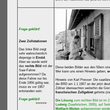
Frage geklärt!
Zwei Zollstationen
Das linke Bild zeigt
sehr wahrscheinlich
diejenige in
Einöd
.
Aber wo wurde wohl
das
rechte Bild
mit der
Diese beiden Bilder aus den 50ern si
Saar-Fahne
Wer kann uns einen Hinweis geben,
w
aufgenommen? Da
diese Fahne nur bis
Hinweis von Karl Presser: Die saarlän
Ende 1956 gültig war,
die BRD am 1.1.1957 an der jetzt deu
muss es vor 1957
Zöllner überwachten weiterhin die Gre
entstanden sein.
französischen
Zollgebiet
gehörte
(si
Frage geklärt!
Die Lösung
zum rechten Bild ist im 
>>>>>
Ludwig
(Saarbrücken, 2005), auf Sei
Mettlach-Weiten
aufgenommen worden;