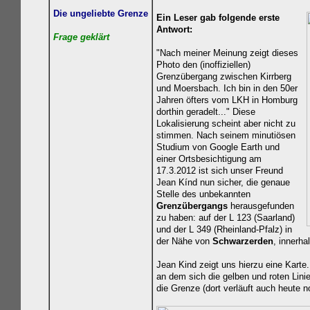
Die ungeliebte Grenze
Ein Leser gab folgende erste
Antwort:
Frage geklä
rt
"Nach meiner Meinung zeigt dieses
Photo den (inoffiziellen)
Grenzübergang zwischen Kirrberg
und Moersbach. Ich bin in den 50er
Jahren öfters vom LKH in Homburg
dorthin geradelt..." Diese
Lokalisierung scheint aber nicht zu
stimmen. Nach seinem minutiösen
Studium von Google Earth und
einer Ortsbesichtigung am
17.3.2012 ist sich unser Freund
Jean Kínd nun sicher, die genaue
Stelle des unbekannten
Grenzübergangs
herausgefunden
zu haben: auf der
L 123 (Saarland)
und der L 349 (Rheinland-Pfalz) in
der Nähe von
Schwarzerden
, innerh
Jean Kind zeigt uns hierzu eine Karte
an dem sich die gelben und roten Linie
die Grenze (dort verläuft auch heute 