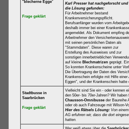
"blecherne Egge
"
Karl Presser hat nachgeforscht und
die Lösung gefunden:
Für Arbeitnehmer bestand
Frage geklärt
Krankenversicherungspflicht.
Berufsanfänger wurden vom Arbeitgeb
deshalb immer bei einer Krankenkass
angemeldet. Als Dokument empfing de
Arbeitnehmer den Versichertenauswei
mit seinen persönlichen Daten als
"Stammdaten". Diese waren zur
Erstellung des Ausweises und zur
sonstigen innerbetrieblichen Verwend
auf kleine
Blechmatrizen
geprägt. Ei
So konnten Krankenscheine unter Vor
Die Übertragung der Daten des Versic
Krankenschein erfolgte mit Hilfe ein
Eggen", und der Krankenschein hatte 
Vielleicht sind Sie ein - oder kennen e
Stadtbusse in
den 50er- bis 70er-Jahren? Wir haben f
Saarbrücken
Chausson-Omnibusse
der Baureihe 
oder ob auch Fahrzeuge mit Wilson-Vo
Frage geklärt
Hier des Rätsels Lösung:
Von einem 
AG erfuhren wir, dass die dort einge
hatten.
Wer weiß etwas über die
Saarbrücker