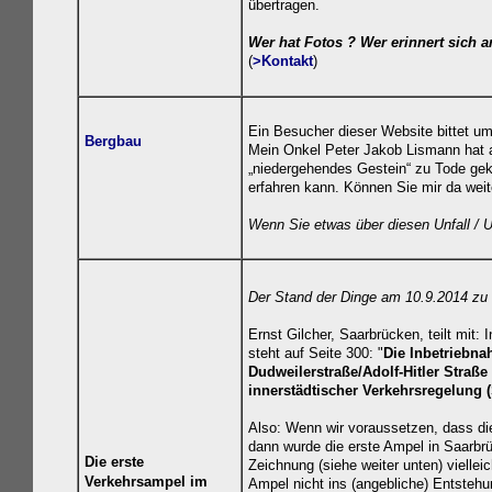
übertragen.
Wer hat Fotos ? Wer erinnert sich
(
>Kontakt
)
Ein Besucher dieser Website bittet um 
Bergbau
Mein Onkel Peter Jakob Lismann hat al
„niedergehendes Gestein“ zu Tode gek
erfahren kann. Können Sie mir da weit
Wenn Sie etwas über diesen Unfall / Un
Der Stand der Dinge am 10.9.2014 z
Ernst Gilcher, Saarbrücken, teilt mit
steht auf Seite 300: "
Die Inbetriebn
Dudweilerstraße/Adolf-Hitler Straß
innerstädtischer Verkehrsregelung 
Also: Wenn wir voraussetzen, dass d
dann wurde die erste Ampel in Saarbrü
Die erste
Zeichnung (siehe weiter unten) viellei
Verkehrsampel im
Ampel nicht ins (angebliche) Entsteh