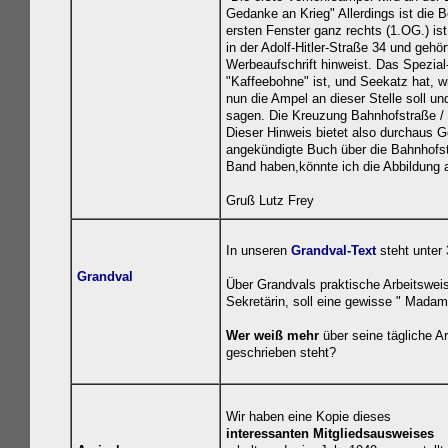
Gedanke an Krieg" Allerdings ist die 
ersten Fenster ganz rechts (1.OG.) ist
in der Adolf-Hitler-Straße 34 und ge
Werbeaufschrift hinweist. Das Spezial
"Kaffeebohne" ist, und Seekatz hat, w
nun die Ampel an dieser Stelle soll u
sagen. Die Kreuzung Bahnhofstraße / 
Dieser Hinweis bietet also durchaus Ge
angekündigte Buch über die Bahnhofstr
Band haben,könnte ich die Abbildung
Gruß Lutz Frey
In unseren
Grandval-Text
steht unter
Grandval
Über Grandvals praktische Arbeitsweis
Sekretärin, soll eine gewisse " Mada
Wer weiß mehr
über seine tägliche A
geschrieben steht?
Wir haben eine Kopie dieses
interessanten Mitgliedsausweises