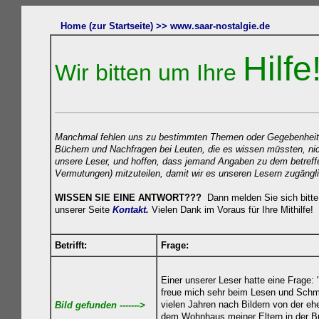
Home (zur Startseite) >>
www.s
aar-nostalgie.de
Hilfe
Wir bitten um Ihre
Manchmal fehlen uns zu bestimmten Themen oder Gegebenheiten n
Büchern und Nachfragen bei Leuten, die es wissen müssten, nicht
unsere Leser, und hoffen, dass jemand Angaben zu dem betreff
Vermutungen) mitzuteilen, damit wir es unseren Lesern zugäng
WISSEN SIE EINE ANTWORT???
Dann melden Sie sich bitte 
unserer Seite
Kontakt
.
Vielen Dank im Voraus für Ihre Mithilfe!
Betrifft:
Frage:
Einer unserer Leser hatte eine Frage
freue mich sehr beim Lesen und Schmö
vielen Jahren nach Bildern von der e
Bild gefunden ------->
dem Wohnhaus meiner Eltern in der Bur