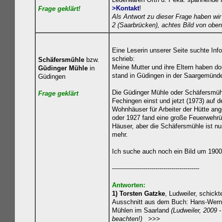
>Kontakt
!
Frage geklä
rt!
Als Antwort zu dieser Frage haben wi
2 (Saarbrücken), achtes Bild von oben
Eine Leserin unserer Seite suchte Inf
schrieb:
Schäfersmühle
bzw.
Meine Mutter und ihre Eltern haben d
Güdinger Mühle
in
stand in Güdingen in der Saargemünder
Güdingen
Die Güdinger Mühle oder Schäfersmüh
Frage geklä
rt
Fechingen einst und jetzt (1973) auf d
Wohnhäuser für Arbeiter der Hütte ang
oder 1927 fand eine große Feuerwehrüb
Häuser, aber die Schäfersmühle ist nu
mehr.
Ich suche auch noch ein Bild um 1900 
--------------------------------------------
Antworten:
1) Torsten Gatzke
, Ludweiler, schickt
Ausschnitt aus dem Buch: Hans-Wern
Mühlen im Saarland
(Ludweiler, 2009 -
beachten!) >>>