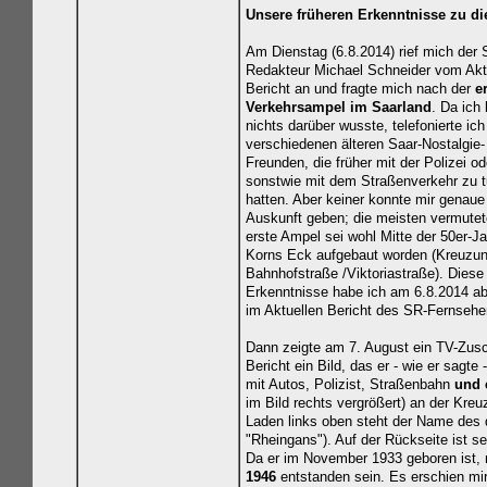
Unsere früheren Erkenntnisse zu d
Am Dienstag (6.8.2014) rief mich der 
Redakteur Michael Schneider vom Akt
Bericht an und fragte mich nach der
e
Verkehrsampel im Saarland
. Da ich 
nichts darüber wusste, telefonierte ich
verschiedenen älteren Saar-Nostalgie-
Freunden, die früher mit der Polizei od
sonstwie mit dem Straßenverkehr zu 
hatten. Aber keiner konnte mir genaue
Auskunft geben; die meisten vermutet
erste Ampel sei wohl Mitte der 50er-J
Korns Eck aufgebaut worden (Kreuzu
Bahnhofstraße /Viktoriastraße). Diese
Erkenntnisse habe ich am 6.8.2014 a
im Aktuellen Bericht des SR-Fernsehe
Dann zeigte am 7. August ein TV-Zusch
Bericht ein Bild, das er - wie er sagte
mit Autos, Polizist, Straßenbahn
und 
im Bild rechts vergrößert) an der Kre
Laden links oben steht der Name des
"Rheingans"). Auf der Rückseite ist s
Da er im November 1933 geboren ist,
1946
entstanden sein. Es erschien mir